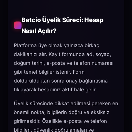
Betcio Üyelik Süreci: Hesap
Nasıl Açılır?
Platforma üye olmak yalnızca birkaç
dakikanızı alır. Kayıt formunda ad, soyad,
doğum tarihi, e-posta ve telefon numarası
gibi temel bilgiler istenir. Form
doldurulduktan sonra onay bağlantısına
tıklayarak hesabınız aktif hale gelir.
Üyelik sürecinde dikkat edilmesi gereken en
önemli nokta, bilgilerin doğru ve eksiksiz
girilmesidir. Özellikle e-posta ve telefon
bilgileri, güvenlik doğrulamaları ve