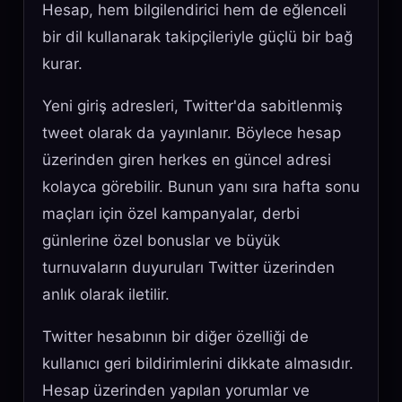
Hesap, hem bilgilendirici hem de eğlenceli
bir dil kullanarak takipçileriyle güçlü bir bağ
kurar.
Yeni giriş adresleri, Twitter'da sabitlenmiş
tweet olarak da yayınlanır. Böylece hesap
üzerinden giren herkes en güncel adresi
kolayca görebilir. Bunun yanı sıra hafta sonu
maçları için özel kampanyalar, derbi
günlerine özel bonuslar ve büyük
turnuvaların duyuruları Twitter üzerinden
anlık olarak iletilir.
Twitter hesabının bir diğer özelliği de
kullanıcı geri bildirimlerini dikkate almasıdır.
Hesap üzerinden yapılan yorumlar ve