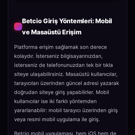
Betcio Giriş Yöntemleri: Mobil
ve Masaüstü Erişim
Platforma erişim sağlamak son derece
kolaydır. İsterseniz bilgisayarınızdan,
isterseniz de telefonunuzdan tek bir tıkla
siteye ulaşabilirsiniz. Masaüstü kullanıcılar,
tarayıcıları üzerinden güncel adresi yazarak
doğrudan siteye giriş yapabilirler. Mobil
kullanıcılar ise iki farklı yöntemden
yararlanabilir: mobil tarayıcı üzerinden giriş
veya resmi mobil uygulama ile giriş.
Betcio mobil uygulaması, hem iOS hem de