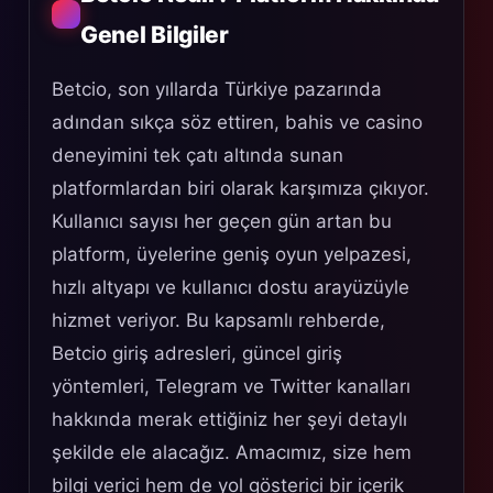
Genel Bilgiler
Betcio, son yıllarda Türkiye pazarında
adından sıkça söz ettiren, bahis ve casino
deneyimini tek çatı altında sunan
platformlardan biri olarak karşımıza çıkıyor.
Kullanıcı sayısı her geçen gün artan bu
platform, üyelerine geniş oyun yelpazesi,
hızlı altyapı ve kullanıcı dostu arayüzüyle
hizmet veriyor. Bu kapsamlı rehberde,
Betcio giriş adresleri, güncel giriş
yöntemleri, Telegram ve Twitter kanalları
hakkında merak ettiğiniz her şeyi detaylı
şekilde ele alacağız. Amacımız, size hem
bilgi verici hem de yol gösterici bir içerik