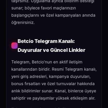
taşırsınız. Uygulama ayrıca bildirim desteği
sunar; böylece favori maçlarınızın
başlangıçlarını ve özel kampanyaları anında
öğrenirsiniz.
Betcio Telegram Kanalı:
Duyurular ve Güncel Linkler
Telegram, Betcio'nun en aktif iletişim
kanallarından biridir. Resmi Telegram kanalı,
yeni giriş adresleri, kampanya duyuruları,
bonus fırsatları ve özel turnuvalar hakkında
anlık bildirimler sunar. Kanal, binlerce üyeye
sahiptir ve paylaşımlar yüksek etkileşim alır.