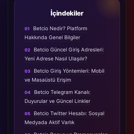
İçindekiler
Betcio Nedir? Platform
Hakkında Genel Bilgiler
Betcio Güncel Giriş Adresleri:
Yeni Adrese Nasıl Ulaşılır?
Betcio Giriş Yöntemleri: Mobil
ve Masaüstü Erişim
Betcio Telegram Kanalı:
Duyurular ve Güncel Linkler
Betcio Twitter Hesabı: Sosyal
Medyada Aktif Varlık