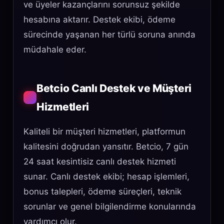
ve üyeler kazançlarını sorunsuz şekilde
hesabına aktarır. Destek ekibi, ödeme
sürecinde yaşanan her türlü soruna anında
müdahale eder.
Betcio Canlı Destek ve Müşteri
Hizmetleri
Kaliteli bir müşteri hizmetleri, platformun
kalitesini doğrudan yansıtır. Betcio, 7 gün
24 saat kesintisiz canlı destek hizmeti
sunar. Canlı destek ekibi; hesap işlemleri,
bonus talepleri, ödeme süreçleri, teknik
sorunlar ve genel bilgilendirme konularında
yardımcı olur.