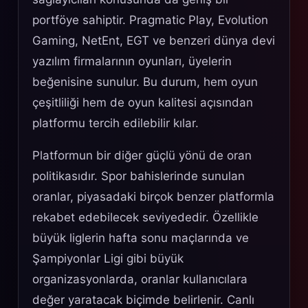
portföye sahiptir. Pragmatic Play, Evolution
Gaming, NetEnt, EGT ve benzeri dünya devi
yazılım firmalarının oyunları, üyelerin
beğenisine sunulur. Bu durum, hem oyun
çeşitliliği hem de oyun kalitesi açısından
platformu tercih edilebilir kılar.
Platformun bir diğer güçlü yönü de oran
politikasıdır. Spor bahislerinde sunulan
oranlar, piyasadaki birçok benzer platformla
rekabet edebilecek seviyededir. Özellikle
büyük liglerin hafta sonu maçlarında ve
Şampiyonlar Ligi gibi büyük
organizasyonlarda, oranlar kullanıcılara
değer yaratacak biçimde belirlenir. Canlı