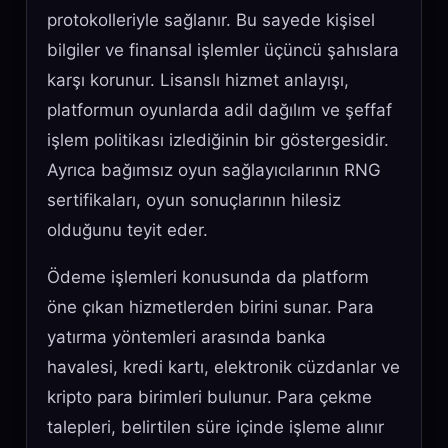
protokolleriyle sağlanır. Bu sayede kişisel
bilgiler ve finansal işlemler üçüncü şahıslara
karşı korunur. Lisanslı hizmet anlayışı,
platformun oyunlarda adil dağılım ve şeffaf
işlem politikası izlediğinin bir göstergesidir.
Ayrıca bağımsız oyun sağlayıcılarının RNG
sertifikaları, oyun sonuçlarının hilesiz
olduğunu teyit eder.
Ödeme işlemleri konusunda da platform
öne çıkan hizmetlerden birini sunar. Para
yatırma yöntemleri arasında banka
havalesi, kredi kartı, elektronik cüzdanlar ve
kripto para birimleri bulunur. Para çekme
talepleri, belirtilen süre içinde işleme alınır