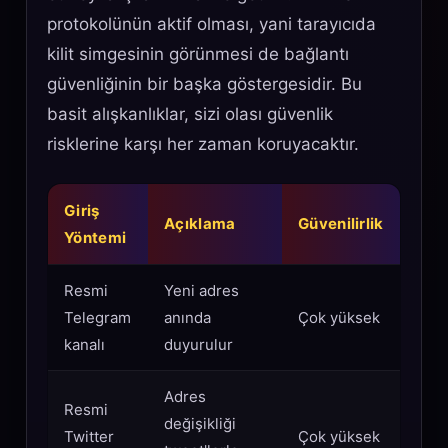
protokolünün aktif olması, yani tarayıcıda
kilit simgesinin görünmesi de bağlantı
güvenliğinin bir başka göstergesidir. Bu
basit alışkanlıklar, sizi olası güvenlik
risklerine karşı her zaman koruyacaktır.
Giriş
Açıklama
Güvenilirlik
Yöntemi
Resmi
Yeni adres
Telegram
anında
Çok yüksek
kanalı
duyurulur
Adres
Resmi
değişikliği
Twitter
Çok yüksek