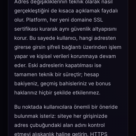
Adres değişikliklerinin teknik olarak nasıl
gerçekleştiğini de kısaca açıklamak faydalı
olur. Platform, her yeni domaine SSL
sertifikası kurarak aynı güvenlik altyapısını
korur. Bu sayede kullanıcı, hangi adresten
girerse girsin şifreli bağlantı üzerinden işlem
yapar ve kişisel verileri korunmaya devam
eder. Eski adreslerin kapatılması ise
tamamen teknik bir süreçtir; hesap
bakiyeniz, geçmiş bahisleriniz ve bonus
haklarınız hiçbir şekilde etkilenmez.
Bu noktada kullanıcılara önemli bir öneride
bulunmak isteriz: siteye her girişinizde
adres çubuğundaki alan adını kontrol
etmeyi alışkanlık haline getirin. HTTPS