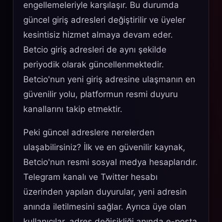
engellemeleriyle karşılaşır. Bu durumda
güncel giriş adresleri değiştirilir ve üyeler
kesintisiz hizmet almaya devam eder.
Betcio giriş adresleri de aynı şekilde
periyodik olarak güncellenmektedir.
Betcio'nun yeni giriş adresine ulaşmanın en
güvenilir yolu, platformun resmi duyuru
kanallarını takip etmektir.
Peki güncel adreslere nerelerden
ulaşabilirsiniz? İlk ve en güvenilir kaynak,
Betcio'nun resmi sosyal medya hesaplarıdır.
Telegram kanalı ve Twitter hesabı
üzerinden yapılan duyurular, yeni adresin
anında iletilmesini sağlar. Ayrıca üye olan
kullanıcılar, adres değişikliği anında e-posta