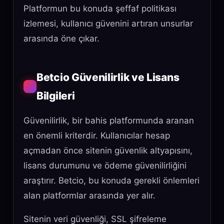
Platformun bu konuda şeffaf politikası
izlemesi, kullanıcı güvenini artıran unsurlar
arasında öne çıkar.
Betcio Güvenilirlik ve Lisans
Bilgileri
Güvenilirlik, bir bahis platformunda aranan
en önemli kriterdir. Kullanıcılar hesap
açmadan önce sitenin güvenlik altyapısını,
lisans durumunu ve ödeme güvenilirliğini
araştırır. Betcio, bu konuda gerekli önlemleri
alan platformlar arasında yer alır.
Sitenin veri güvenliği, SSL şifreleme