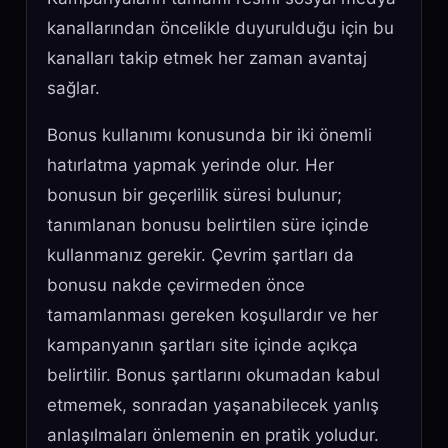
kanallarından öncelikle duyurulduğu için bu
kanalları takip etmek her zaman avantaj
sağlar.
Bonus kullanımı konusunda bir iki önemli
hatırlatma yapmak yerinde olur. Her
bonusun bir geçerlilik süresi bulunur;
tanımlanan bonusu belirtilen süre içinde
kullanmanız gerekir. Çevrim şartları da
bonusu nakde çevirmeden önce
tamamlanması gereken koşullardır ve her
kampanyanın şartları site içinde açıkça
belirtilir. Bonus şartlarını okumadan kabul
etmemek, sonradan yaşanabilecek yanlış
anlaşılmaları önlemenin en pratik yoludur.