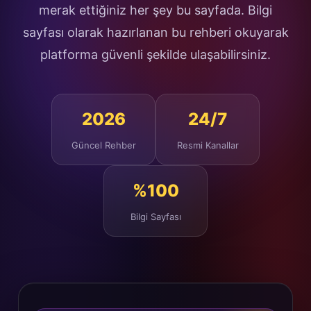
merak ettiğiniz her şey bu sayfada. Bilgi
sayfası olarak hazırlanan bu rehberi okuyarak
platforma güvenli şekilde ulaşabilirsiniz.
2026
24/7
Güncel Rehber
Resmi Kanallar
%100
Bilgi Sayfası