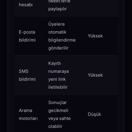
tweet'lerle
hesabı
paylaşılır
Üyelere
E-posta
otomatik
Yüksek
bildirimi
bilgilendirme
gönderilir
Kayıtlı
SMS
numaraya
Yüksek
bildirimi
yeni link
iletilebilir
Sonuçlar
Arama
gecikmeli
Düşük
motorları
veya sahte
olabilir