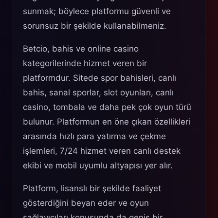
sunmak; böylece platformu güvenli ve
sorunsuz bir şekilde kullanabilmeniz.
Betcio, bahis ve online casino
kategorilerinde hizmet veren bir
platformdur. Sitede spor bahisleri, canlı
bahis, sanal sporlar, slot oyunları, canlı
casino, tombala ve daha pek çok oyun türü
bulunur. Platformun en öne çıkan özellikleri
arasında hızlı para yatırma ve çekme
işlemleri, 7/24 hizmet veren canlı destek
ekibi ve mobil uyumlu altyapısı yer alır.
Platform, lisanslı bir şekilde faaliyet
gösterdiğini beyan eder ve oyun
sağlayıcıları konusunda da geniş bir