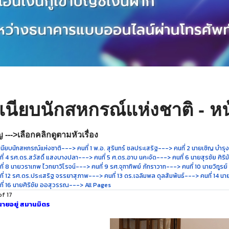
เนียบนักสหกรณ์แห่งชาติ - หน
 --->เลือกคลิกดูตามหัวเรื่อง
นียบนักสหกรณ์แห่งชาติ
---> คนที่ 1 พ.อ. สุรินทร์ ชลประเสริฐ
---> คนที่ 2 นายเชิญ บำรุ
ี่ 4 รศ.ดร.สวัสดิ์ แสงบางปลา
---> คนที่ 5 ศ.ดร.อาบ นคะจัด
---> คนที่ 6 นายสุรชัย ศิริม
ี่ 8 นายวราเทพ ไวทยาวิโรจน์
---> คนที่ 9 รศ.จุฑาทิพย์ ภัทราวาท
---> คนที่ 10 นายวิทูรย
ี่ 12 รศ.ดร.ประเสริฐ จรรยาสุภาพ
---> คนที่ 13 ดร.เฉลิมพล ดุลสัมพันธ์
---> คนที่ 14 นาย
ี่ 16 นายศิริชัย ออสุวรรณ
---> All Pages
of 17
นายอยู่ สมานมิตร