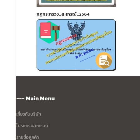
กฏกระทรวง_สหกรณ์_2564
--- Main Menu
เกี่ยวกับบริษัท
โปรแกรมสหกรณ์
รายชื่อลูกค้า