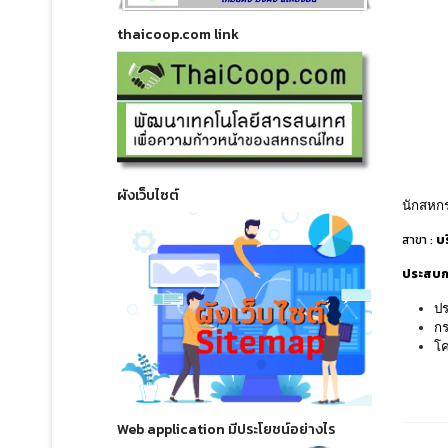
thaicoop.com link
ผังเว็บไซต์
นักสหกร
สาขา :
บ
ประสบกา
ป
กร
โค
Web application มีประโยชน์อย่างไร