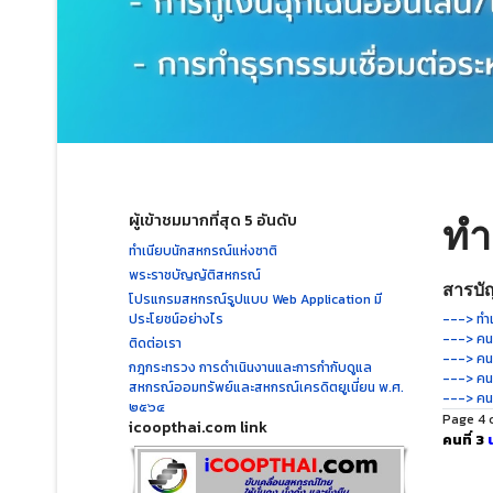
ผู้เข้าชมมากที่สุด 5 อันดับ
ทำ
ทำเนียบนักสหกรณ์แห่งชาติ
พระราชบัญญัติสหกรณ์
สารบัญ
โปรแกรมสหกรณ์รูปแบบ Web Application มี
ประโยชน์อย่างไร
---> ทำเ
---> คนท
ติดต่อเรา
---> คนท
กฎกระทรวง การดำเนินงานและการกำกับดูแล
---> คนท
สหกรณ์ออมทรัพย์และสหกรณ์เครดิตยูเนี่ยน พ.ศ.
---> คนท
๒๕๖๔
Page 4 
icoopthai.com link
คนที่ 3