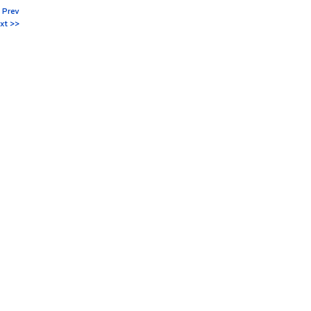
 Prev
xt >>