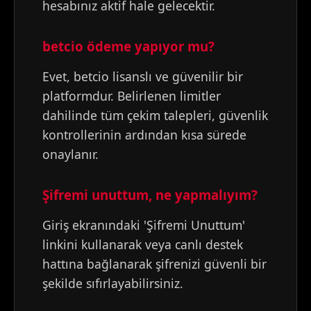
hesabınız aktif hale gelecektir.
betcio ödeme yapıyor mu?
Evet, betcio lisanslı ve güvenilir bir
platformdur. Belirlenen limitler
dahilinde tüm çekim talepleri, güvenlik
kontrollerinin ardından kısa sürede
onaylanır.
Şifremi unuttum, ne yapmalıyım?
Giriş ekranındaki 'Şifremi Unuttum'
linkini kullanarak veya canlı destek
hattına bağlanarak şifrenizi güvenli bir
şekilde sıfırlayabilirsiniz.