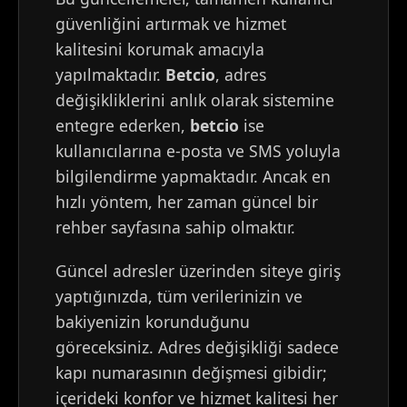
güvenliğini artırmak ve hizmet
kalitesini korumak amacıyla
yapılmaktadır.
Betcio
, adres
değişikliklerini anlık olarak sistemine
entegre ederken,
betcio
ise
kullanıcılarına e-posta ve SMS yoluyla
bilgilendirme yapmaktadır. Ancak en
hızlı yöntem, her zaman güncel bir
rehber sayfasına sahip olmaktır.
Güncel adresler üzerinden siteye giriş
yaptığınızda, tüm verilerinizin ve
bakiyenizin korunduğunu
göreceksiniz. Adres değişikliği sadece
kapı numarasının değişmesi gibidir;
içerideki konfor ve hizmet kalitesi her