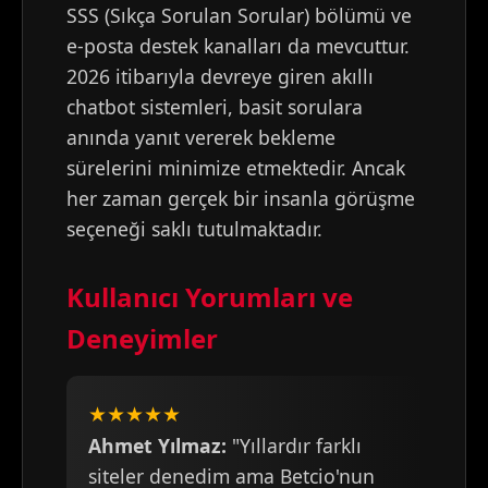
SSS (Sıkça Sorulan Sorular) bölümü ve
e-posta destek kanalları da mevcuttur.
2026 itibarıyla devreye giren akıllı
chatbot sistemleri, basit sorulara
anında yanıt vererek bekleme
sürelerini minimize etmektedir. Ancak
her zaman gerçek bir insanla görüşme
seçeneği saklı tutulmaktadır.
Kullanıcı Yorumları ve
Deneyimler
★★★★★
Ahmet Yılmaz:
"Yıllardır farklı
siteler denedim ama Betcio'nun