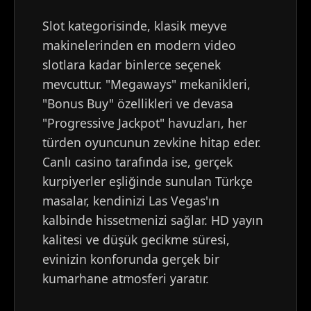
Slot kategorisinde, klasik meyve
makinelerinden en modern video
slotlara kadar binlerce seçenek
mevcuttur. "Megaways" mekanikleri,
"Bonus Buy" özellikleri ve devasa
"Progressive Jackpot" havuzları, her
türden oyuncunun zevkine hitap eder.
Canlı casino tarafında ise, gerçek
kurpiyerler eşliğinde sunulan Türkçe
masalar, kendinizi Las Vegas'ın
kalbinde hissetmenizi sağlar. HD yayın
kalitesi ve düşük gecikme süresi,
evinizin konforunda gerçek bir
kumarhane atmosferi yaratır.