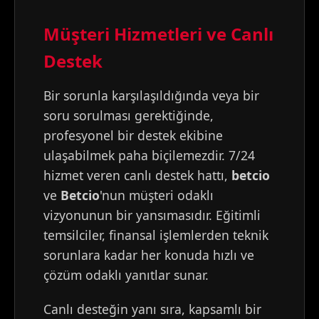
Müşteri Hizmetleri ve Canlı
Destek
Bir sorunla karşılaşıldığında veya bir
soru sorulması gerektiğinde,
profesyonel bir destek ekibine
ulaşabilmek paha biçilemezdir. 7/24
hizmet veren canlı destek hattı,
betcio
ve
Betcio
'nun müşteri odaklı
vizyonunun bir yansımasıdır. Eğitimli
temsilciler, finansal işlemlerden teknik
sorunlara kadar her konuda hızlı ve
çözüm odaklı yanıtlar sunar.
Canlı desteğin yanı sıra, kapsamlı bir