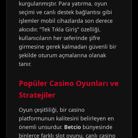
kurgulanmıştır. Para yatırma, oyun
seçimi ve canlı destek bağlantısı gibi
işlemler mobil cihazlarda son derece
akıcıdır. "Tek Tıkla Giriş" özelliği,
kullanıcıların her seferinde şifre
girmesine gerek kalmadan güvenli bir
şekilde oturum açmalarına olanak
tanır.
Popüler Casino Oyunları ve
Stratejiler
Oyun çeşitliliği, bir casino
platformunun kalitesini belirleyen en
önemli unsurdur.
Betcio
bünyesinde
binlerce farklı slot oyunu, canlı casino