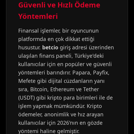
Güvenli ve Hızlı Ödeme
Yöntemleri
Finansal işlemler, bir oyuncunun
platformda en çok dikkat ettiği
husustur.
betcio
giriş adresi üzerinden
ulaşılan finans paneli, Türkiye'deki
kullanıcılar için en popüler ve güvenli
yöntemleri barındırır. Papara, Payfix,
Mefete gibi dijital cüzdanların yanı
sıra, Bitcoin, Ethereum ve Tether
(USDT) gibi kripto para birimleri ile de
işlem yapmak mümkündür. Kripto
ödemeler, anonimlik ve hız arayan
kullanıcılar için 2026'nın en gözde
yöntemi haline gelmiştir.