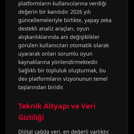
platformların kullanıcılarına verdiği
değerin bir kanıtıdır. 2026 yılı
güncellemeleriyle birlikte, yapay zeka
destekli analiz araçları, oyun
alışkanlıklarında ani değişiklikler
görülen kullanıcıları otomatik olarak
uyararak onları sorumlu oyun
kaynaklarına yönlendirmektedir.
Sağlıklı bir topluluk oluşturmak, bu
dev platformların vizyonunun temel
taşlarından biridir.
Teknik Altyapı ve Veri
Gizliliği
Dijital çağda veri, en değerli varlıktır.