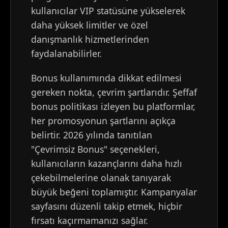
kullanıcılar VIP statüsüne yükselerek
daha yüksek limitler ve özel
danışmanlık hizmetlerinden
faydalanabilirler.
Bonus kullanımında dikkat edilmesi
gereken nokta, çevrim şartlarıdır. Şeffaf
bonus politikası izleyen bu platformlar,
her promosyonun şartlarını açıkça
belirtir. 2026 yılında tanıtılan
"Çevrimsiz Bonus" seçenekleri,
kullanıcıların kazançlarını daha hızlı
çekebilmelerine olanak tanıyarak
büyük beğeni toplamıştır. Kampanyalar
sayfasını düzenli takip etmek, hiçbir
fırsatı kaçırmamanızı sağlar.