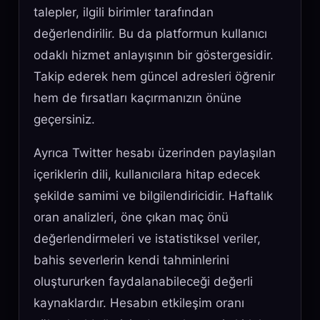
talepler, ilgili birimler tarafından
değerlendirilir. Bu da platformun kullanıcı
odaklı hizmet anlayışının bir göstergesidir.
Takip ederek hem güncel adresleri öğrenir
hem de fırsatları kaçırmanızın önüne
geçersiniz.
Ayrıca Twitter hesabı üzerinden paylaşılan
içeriklerin dili, kullanıcılara hitap edecek
şekilde samimi ve bilgilendiricidir. Haftalık
oran analizleri, öne çıkan maç önü
değerlendirmeleri ve istatistiksel veriler,
bahis severlerin kendi tahminlerini
oluştururken faydalanabileceği değerli
kaynaklardır. Hesabın etkileşim oranı