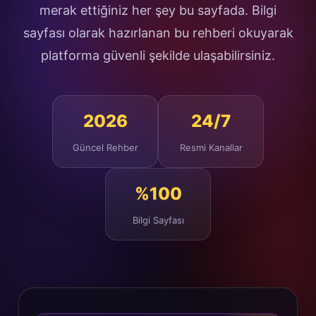
merak ettiğiniz her şey bu sayfada. Bilgi
sayfası olarak hazırlanan bu rehberi okuyarak
platforma güvenli şekilde ulaşabilirsiniz.
2026
24/7
Güncel Rehber
Resmi Kanallar
%100
Bilgi Sayfası