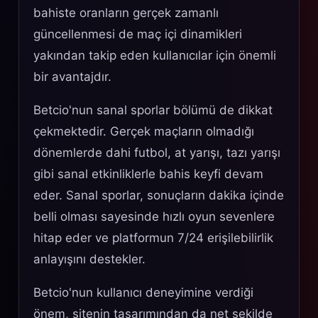
bahiste oranların gerçek zamanlı
güncellenmesi de maç içi dinamikleri
yakından takip eden kullanıcılar için önemli
bir avantajdır.
Betcio'nun sanal sporlar bölümü de dikkat
çekmektedir. Gerçek maçların olmadığı
dönemlerde dahi futbol, at yarışı, tazı yarışı
gibi sanal etkinliklerle bahis keyfi devam
eder. Sanal sporlar, sonuçların dakika içinde
belli olması sayesinde hızlı oyun sevenlere
hitap eder ve platformun 7/24 erişilebilirlik
anlayışını destekler.
Betcio'nun kullanıcı deneyimine verdiği
önem, sitenin tasarımından da net şekilde