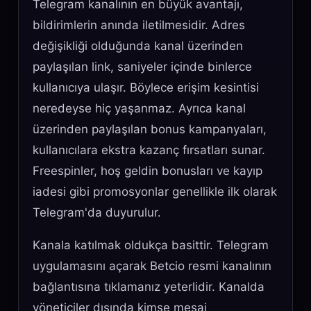
Telegram kanalının en büyük avantajı,
bildirimlerin anında iletilmesidir. Adres
değişikliği olduğunda kanal üzerinden
paylaşılan link, saniyeler içinde binlerce
kullanıcıya ulaşır. Böylece erişim kesintisi
neredeyse hiç yaşanmaz. Ayrıca kanal
üzerinden paylaşılan bonus kampanyaları,
kullanıcılara ekstra kazanç fırsatları sunar.
Freespinler, hoş geldin bonusları ve kayıp
iadesi gibi promosyonlar genellikle ilk olarak
Telegram'da duyurulur.
Kanala katılmak oldukça basittir. Telegram
uygulamasını açarak Betcio resmi kanalının
bağlantısına tıklamanız yeterlidir. Kanalda
yöneticiler dışında kimse mesaj