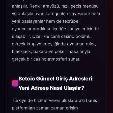
anlaşılır. Renkli arayüzü, hızlı geçiş menüsü
ve anlaşılır oyun kategorileri sayesinde hem
yeni başlayanlar hem de tecrübeli
oyuncular aradıkları içeriğe saniyeler içinde
ulaşabilir. Özellikle canlı casino bölümü,
gerçek krupiyeler eşliğinde oynanan rulet,
blackjack, bakara ve poker masalarıyla
gerçek bir casino atmosferi sunar.
Betcio Güncel Giriş Adresleri:
Yeni Adrese Nasıl Ulaşılır?
Türkiye'de hizmet veren uluslararası bahis
platformları zaman zaman erişim