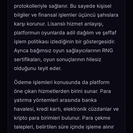
protokolleriyle sağlanır. Bu sayede kişisel
bilgiler ve finansal işlemler üçüncü şahıslara
karşı korunur. Lisanslı hizmet anlayışı,
platformun oyunlarda adil dağılım ve şeffaf
işlem politikası izlediğinin bir göstergesidir.
Ayrıca bağımsız oyun sağlayıcılarının RNG
sertifikaları, oyun sonuçlarının hilesiz
olduğunu teyit eder.
Ödeme işlemleri konusunda da platform
öne çıkan hizmetlerden birini sunar. Para
yatırma yöntemleri arasında banka
havalesi, kredi kartı, elektronik cüzdanlar ve
kripto para birimleri bulunur. Para çekme
talepleri, belirtilen süre içinde işleme alınır