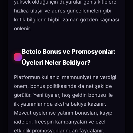
yüksek olduğu için duyurular geniş kitlelere
hızlıca ulaşır ve adres güncellemeleri gibi
kritik bilgilerin hiçbir zaman gözden kaçması
önlenir.
Betcio Bonus ve Promosyonlar:
Üyeleri Neler Bekliyor?
Platformun kullanıcı memnuniyetine verdiği
önem, bonus politikasında da net şekilde
görülür. Yeni üyeler, hoş geldin bonusu ile
ilk yatırımlarında ekstra bakiye kazanır.
Mevcut üyeler ise yatırım bonusları, kayıp
iadeleri, freespin kampanyaları ve özel
etkinlik promosyonlarından faydalanır.