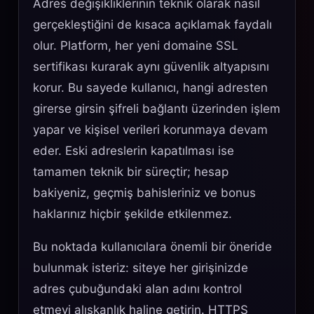
Adres değişikliklerinin teknik olarak nasıl
gerçekleştiğini de kısaca açıklamak faydalı
olur. Platform, her yeni domaine SSL
sertifikası kurarak aynı güvenlik altyapısını
korur. Bu sayede kullanıcı, hangi adresten
girerse girsin şifreli bağlantı üzerinden işlem
yapar ve kişisel verileri korunmaya devam
eder. Eski adreslerin kapatılması ise
tamamen teknik bir süreçtir; hesap
bakiyeniz, geçmiş bahisleriniz ve bonus
haklarınız hiçbir şekilde etkilenmez.
Bu noktada kullanıcılara önemli bir öneride
bulunmak isteriz: siteye her girişinizde
adres çubuğundaki alan adını kontrol
etmeyi alışkanlık haline getirin. HTTPS