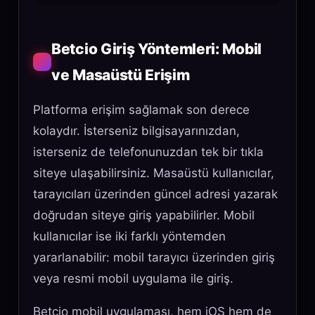
Betcio Giriş Yöntemleri: Mobil
ve Masaüstü Erişim
Platforma erişim sağlamak son derece
kolaydır. İsterseniz bilgisayarınızdan,
isterseniz de telefonunuzdan tek bir tıkla
siteye ulaşabilirsiniz. Masaüstü kullanıcılar,
tarayıcıları üzerinden güncel adresi yazarak
doğrudan siteye giriş yapabilirler. Mobil
kullanıcılar ise iki farklı yöntemden
yararlanabilir: mobil tarayıcı üzerinden giriş
veya resmi mobil uygulama ile giriş.
Betcio mobil uygulaması, hem iOS hem de