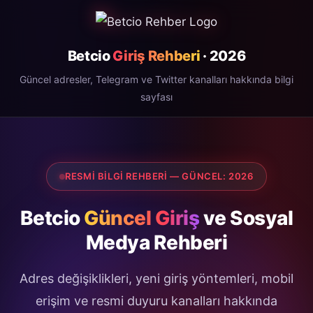
Betcio
Giriş Rehberi
· 2026
Güncel adresler, Telegram ve Twitter kanalları hakkında bilgi
sayfası
RESMI BILGI REHBERI — GÜNCEL: 2026
Betcio
Güncel Giriş
ve Sosyal
Medya Rehberi
Adres değişiklikleri, yeni giriş yöntemleri, mobil
erişim ve resmi duyuru kanalları hakkında