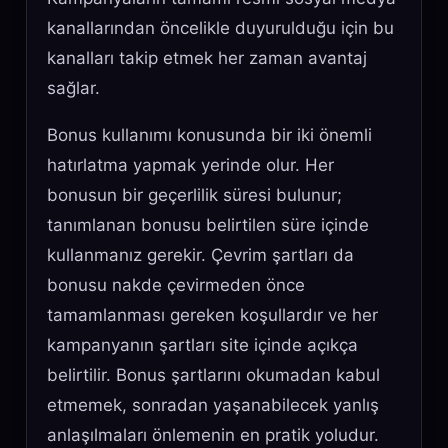
kanallarından öncelikle duyurulduğu için bu
kanalları takip etmek her zaman avantaj
sağlar.
Bonus kullanımı konusunda bir iki önemli
hatırlatma yapmak yerinde olur. Her
bonusun bir geçerlilik süresi bulunur;
tanımlanan bonusu belirtilen süre içinde
kullanmanız gerekir. Çevrim şartları da
bonusu nakde çevirmeden önce
tamamlanması gereken koşullardır ve her
kampanyanın şartları site içinde açıkça
belirtilir. Bonus şartlarını okumadan kabul
etmemek, sonradan yaşanabilecek yanlış
anlaşılmaları önlemenin en pratik yoludur.