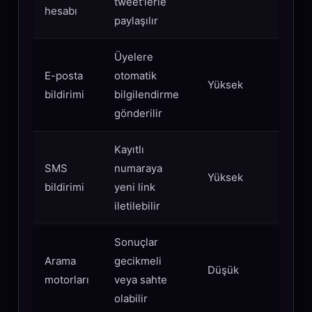
tweet'lerle
hesabı
paylaşılır
Üyelere
E-posta
otomatik
Yüksek
bildirimi
bilgilendirme
gönderilir
Kayıtlı
SMS
numaraya
Yüksek
bildirimi
yeni link
iletilebilir
Sonuçlar
Arama
gecikmeli
Düşük
motorları
veya sahte
olabilir