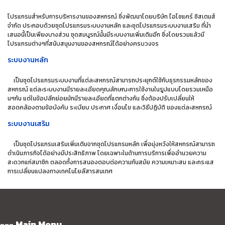
โปรแกรมสำหรับการบริหารงานของสหกรณ์ ซึ่งพัฒนาโดยบริษัท ไอโซแคร์ ซิสเตมส์
จำกัด ประกอบด้วยชุดโปรแกรมระบบงานหลัก และชุดโปรแกรมระบบงานเสริม ที่นำ
เสนอนี้เป็นเพียงบางส่วน ชุดสมบูรณ์นั้นมีระบบงานเพิ่มเติมอีก ซึ่งโดยรวมแล้วมี
โปรแกรมต่างๆที่สนับสนุนงานของสหกรณ์ได้อย่างครบวงจร
ระบบงานหลัก
เป็นชุดโปรแกรมระบบงานที่แต่ละสหกรณ์สามารถประยุกต์ใช้กับธุรกรรมหลักของ
สหกรณ์ แต่ละระบบงานมีรายละเอียดคุณลักษณะการใช้งานในรูปแบบโดยรวมเหมือ
นๆกัน แต่ในข้อปลีกย่อยมักมีรายละเอียดที่แตกต่างกัน ซึ่งต้องปรับเปลี่ยนให้
สอดคล้องตามข้อบังคับ ระเบียบ ประกาศ เงื่อนไข และวิธีปฏิบัติ ของแต่ละสหกรณ์
ระบบงานเสริม
เป็นชุดโปรแกรมเสริมเพิ่มเติมจากชุดโปรแกรมหลัก เพื่อมุ่งหวังให้สหกรณ์สามารถ
ดำเนินภารกิจได้อย่างมีประสิทธิภาพ โดยเฉพาะในด้านการบริการเพื่ออำนวยความ
สะดวกแก่สมาชิก ตลอดทั้งการสนองตอบต่อความทันสมัย ความเหมาะสม และกระแส
การเปลี่ยนแปลงทางเทคโนโยลีสารสนเทศ
--- Main Menu