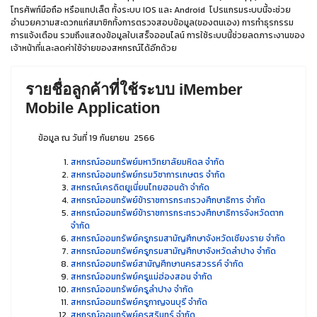
โทรศัพท์มือถือ หรือแทปเล็ต ทั้งระบบ IOS และ Android โปรแกรมระบบนี้จะช่วย
อำนวยความสะดวกแก่สมาชิกทั้งการตรวจสอบข้อมูล(ของตนเอง) การทำธุรกรรม
การแจ้งเตือน รวมถึงแสดงข้อมูลใบเสร็จออนไลน์ การใช้ระบบนี้ช่วยลดภาระงานของ
เจ้าหน้าที่และลดค่าใช้จ่ายของสหกรณ์ได้อีกด้วย
รายชื่อลูกค้าที่ใช้ระบบ iMember
Mobile Application
ข้อมูล ณ วันที่ 19 กันยายน 2566
สหกรณ์ออมทรัพย์มหาวิทยาลัยมหิดล จำกัด
สหกรณ์ออมทรัพย์กรมวิชาการเกษตร
จำกัด
สหกรณ์เครดิตยูเนี่ยนไทยฮอนด้า จำกัด
สหกรณ์ออมทรัพย์ข้าราชการกระทรวงศึกษาธิการ จำกัด
สหกรณ์ออมทรัพย์ข้าราชการกระทรวงศึกษาธิการจังหวัดตาก
จำกัด
สหกรณ์ออมทรัพย์ครูกรมสามัญศึกษาจังหวัดเชียงราย จำกัด
สหกรณ์ออมทรัพย์ครูกรมสามัญศึกษาจังหวัดลำปาง จำกัด
สหกรณ์ออมทรัพย์สามัญศึกษานครสวรรค์ จำกัด
สหกรณ์ออมทรัพย์ครูแม่ฮ่องสอน จำกัด
สหกรณ์ออมทรัพย์ครูลำปาง จำกัด
สหกรณ์ออมทรัพย์ครูกาญจนบุรี จำกัด
สหกรณ์ออมทรัพย์ครูสุรินทร์ จำกัด