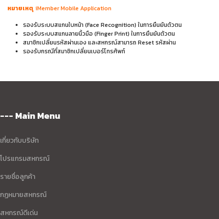
หมายเหตุ
iMember Mobile Application
รองรับระบบสแกนใบหน้า (Face Recognition) ในการยืนยันตัวตน
รองรับระบบสแกนลายนิ้วมือ (Finger Print) ในการยืนยันตัวตน
สมาชิกเปลี่ยนรหัสผ่านเอง และสหกรณ์สามารถ Reset รหัสผ่าน
รองรับกรณีที่สมาชิกเปลี่ยนเบอร์โทรศัพท์
--- Main Menu
เกี่ยวกับบริษัท
โปรแกรมสหกรณ์
รายชื่อลูกค้า
กฏหมายสหกรณ์
สหกรณ์ดีเด่น