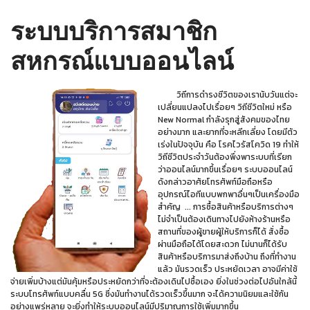
ระบบบริการสมาชิก
สหกรณ์แบบออนไลน์
วิถีการดำรงชีวิตของเรานับวันแต่จะ
เปลี่ยนแปลงไปเรื่อยๆ วิถีชีวิตใหม่ หรือ
New Normal กำลังรุกสู่สังคมของไทย
อย่างมาก และยากที่จะหลีกเลี่ยง โดยมีตัว
เร่งในปัจจุบัน คือ โรคไวรัสโควิด 19 ทำให้
วิถีชีวิตประจำวันต้องพึ่งพาระบบที่เรียก
ว่าออนไลน์มากขึ้นเรื่อยๆ ระบบออนไลน์
ดังกล่าวอาศัยโทรศัพท์มือถือหรือ
อุปกรณ์ไอทีแบบพกพาอื่นๆเป็นเครื่องมือ
สำคัญ ... การซื้อสินค้าหรือบริการต่างๆ
ไม่จำเป็นต้องเดินทางไปยังห้างร้านหรือ
สถานที่ของผู้ขายผู้ให้บริการก็ได้ สั่งซื้อ
ผ่านมือถือได้โดยสะดวก ไม่นานก็ได้รับ
สินค้าหรือบริการมาส่งถึงบ้าน ถึงที่ทำงาน
แล้ว มันรวดเร็ว ประหยัดเวลา อาจมีค่าใช้
จ่ายเพิ่มบ้างแต่มันคุ้มหรือประหยัดกว่าที่จะต้องเดินไปซื้อเอง ยิ่งในช่วงต่อไปอันใกล้นี้
ระบบโทรศัพท์แบบคลื่น 5G ซึ่งมันทำงานได้รวดเร็วขึ้นมาก จะได้ความนิยมและใช้กัน
อย่างแพร่หลาย จะยิ่งทำให้ระบบออนไลน์มีปริมาณการใช้เพิ่มมากขึ้น