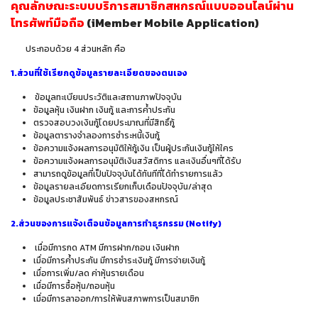
คุณลักษณะระบบบริการสมาชิกสหกรณ์แบบออนไลน์ผ่าน
โทรศัพท์มือถือ
(
iMember Mobile Application)
ประกอบด้วย 4 ส่วนหลัก คือ
1.ส่วนที่ใช้เรียกดูข้อมูลรายละเอียดของตนเอง
ข้อมูลทะเบียนประวัติและสถานภาพปัจจุบัน
ข้อมูลหุ้น เงินฝาก เงินกู้ และการค้ำประกัน
ตรวจสอบวงเงินกู้โดยประมาณที่มีสิทธิ์กู้
ข้อมูลตารางจำลองการชำระหนี้เงินกู้
ข้อความแจ้งผลการอนุมัติให้กู้เงิน เป็นผู้ประกันเงินกู้ให้ใคร
ข้อความแจ้งผลการอนุมัติเงินสวัสดิการ และเงินอื่นๆที่ได้รับ
สามารถดูข้อมูลที่เป็นปัจจุบันได้ทันทีที่ได้ทำรายการแล้ว
ข้อมูลรายละเอียดการเรียกเก็บเดือนปัจจุบัน/ล่าสุด
ข้อมูลประชาสัมพันธ์ ข่าวสารของสหกรณ์
2.ส่วนของการแจ้งเตือนข้อมูลการทำธุรกรรม (Notify)
เมื่อมีการกด ATM มีการฝาก/ถอน เงินฝาก
เมื่อมีการค้ำประกัน มีการชำระเงินกู้ มีการจ่ายเงินกู้
เมื่อการเพิ่ม/ลด ค่าหุ้นรายเดือน
เมื่อมีการซื้อหุ้น/ถอนหุ้น
เมื่อมีการลาออก/การให้พ้นสภาพการเป็นสมาชิก