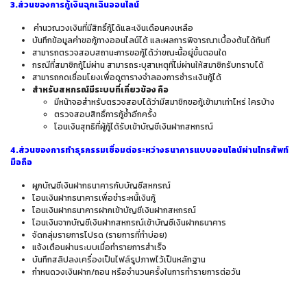
3.ส่วนของการกู้เงินฉุกเฉินออนไลน์
คำนวณวงเงินที่มีสิทธิ์กู้ได้และเงินเดือนคงเหลือ
บันทึกข้อมูลคำขอกู้ทางออนไลน์ได้ และผลการพิจารณาเบื้องต้นได้ทันที
สามารถตรวจสอบสถานะการขอกู้ได้ว่าขณะนี้อยู่ขั้นตอนใด
กรณีที่สมาชิกกู้ไม่ผ่าน สามารถระบุสาเหตุที่ไม่ผ่านให้สมาชิกรับทราบได้
สามารถกดเชื่อมโยงเพื่อดูตารางจำลองการชำระเงินกู้ได้
สำหรับสหกรณ์มีระบบที่เกี่ยวข้อง คือ
มีหน้าจอสำหรับตรวจสอบได้ว่ามีสมาชิกขอกู้เข้ามาเท่าไหร่ ใครบ้าง
ตรวจสอบสิทธิ์การกู้ซ้ำอีกครั้ง
โอนเงินสุทธิที่ผู้กู้ได้รับเข้าบัญชีเงินฝากสหกรณ์
4.ส่วนของการทำธุรกรรมเชื่อมต่อระหว่างธนาคารแบบออนไลน์ผ่านโทรศัพท์
มือถือ
ผูกบัญชีเงินฝากธนาคารกับบัญชีสหกรณ์
โอนเงินฝากธนาคารเพื่อชำระหนี้เงินกู้
โอนเงินฝากธนาคารฝากเข้าบัญชีเงินฝากสหกรณ์
โอนเงินจากบัญชีเงินฝากสหกรณ์เข้าบัญชีเงินฝากธนาคาร
จัดกลุ่มรายการโปรด (รายการที่ทำบ่อย)
แจ้งเตือนผ่านระบบเมื่อทำรายการสำเร็จ
บันทึกสลิปลงเครื่องเป็นไฟล์รูปภาพไว้เป็นหลักฐาน
กำหนดวงเงินฝาก/ถอน หรือจำนวนครั้งในการทำรายการต่อวัน