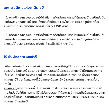
สหกรณ์ดีเด่นแห่งชาติรายปี
ในแต่ละปี กระทรวงเกษตรฯได้ดำเนินการคัดเลือกสหกรณ์ที่มีผลงานดีเด่นเป็นอันดับ
1 แต่ละประเภทสหกรณ์ ตามหลักเกณฑ์ที่กำหนด และได้รับรางวัลเชิดชูเกียรติเป็น
สหกรณ์ดีเด่นแห่งชาติของแต่ละปี ตั้งแต่ปี 2517-ปัจจุบัน
ในแต่ละปี กระทรวงเกษตรฯได้ดำเนินการคัดเลือกสหกรณ์ที่มีผลงานดีเด่นเป็นอันดับ
1 แต่ละประเภทสหกรณ์ ตามหลักเกณฑ์ที่กำหนด และได้รับรางวัลเชิดชูเกียรติเป็น
สหกรณ์ดีเด่นแห่งชาติของแต่ละปี
ตั้งแต่ปี 2517-ปัจจุบัน
10 อันดับสหกรณ์แห่งปี
เป็นการจัดอันดับผลการดำเนินงานในรอบแต่ละปีบัญขี โดย รวบรวมข้อมูลจากกรม
ตรวจบัญชีสหกรณ์ และรายงานกิจการประจำปีของแต่ละสหกรณ์ ที่ได้เผยแพร่ทาง
เว็บไซต์ แยกเป็นกรณีต่าง ๆที่เห็นว่าน่าสนใจ และนำเสนอเฉพาะ 10 ลำดับแรกของ
แต่ละกรณี โดยเลือกเฉพาะที่เป็นสหกรณ์ออมทรัพย์และสหกรณ์การเกษตรทั่วไป
เท่านั้น
หมายเหตุ
การจัดอันดับนี้เป็นการดำเนินการโดยบริษัทไอโซแคร์ ซิสเตมส์ จำกัด มิใช่
การจัดอันดับที่เป็นทางการ ผู้จัดมีวัตถุประสงค์ที่ต้องการนำเสนอเป็นข้อมูลสารสนเทศ
และเพื่อเป็นการประชาสัมพันธ์ให้แก่สหกรณ์ที่มีผลการดำเนินงานในระดับแนวหน้าของ
แต่ละกรณ๊ในแต่ละปี