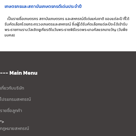
เกษตรกรและสถาบันเกษตรกรดีเด่นประจำปี
เป็นรายชื่อเกษตรกร สถาบันเกษตรกร และสหกรณ์ดีเด่นแห่งชาติ ของแต่ละปี ที่ได้
รับคัดเลือกโดยกระทรวงเกษตรและสหกรณ์ ซึ่งผู้ได้รับคัดเลือกแต่ละปีจะได้เข้ารับ
พระราชทานรางวัลเชิดชูเกียรติในวันพระราชพิธีจรดพระนางคัลแรกนาขวัญ (วันพืช
มงคล)
--- Main Menu
เกี่ยวกับบริษัท
โปรแกรมสหกรณ์
รายชื่อลูกค้า
">
กฏหมายสหกรณ์