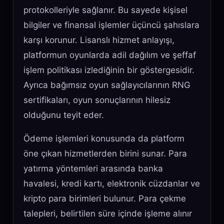
protokolleriyle sağlanır. Bu sayede kişisel
bilgiler ve finansal işlemler üçüncü şahıslara
karşı korunur. Lisanslı hizmet anlayışı,
platformun oyunlarda adil dağılım ve şeffaf
işlem politikası izlediğinin bir göstergesidir.
Ayrıca bağımsız oyun sağlayıcılarının RNG
sertifikaları, oyun sonuçlarının hilesiz
olduğunu teyit eder.
Ödeme işlemleri konusunda da platform
öne çıkan hizmetlerden birini sunar. Para
yatırma yöntemleri arasında banka
havalesi, kredi kartı, elektronik cüzdanlar ve
kripto para birimleri bulunur. Para çekme
talepleri, belirtilen süre içinde işleme alınır