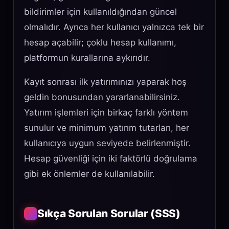
bildirimler için kullanıldığından güncel
olmalıdır. Ayrıca her kullanıcı yalnızca tek bir
hesap açabilir; çoklu hesap kullanımı,
platformun kurallarına aykırıdır.
Kayıt sonrası ilk yatırımınızı yaparak hoş
geldin bonusundan yararlanabilirsiniz.
Yatırım işlemleri için birkaç farklı yöntem
sunulur ve minimum yatırım tutarları, her
kullanıcıya uygun seviyede belirlenmiştir.
Hesap güvenliği için iki faktörlü doğrulama
gibi ek önlemler de kullanılabilir.
Sıkça Sorulan Sorular (SSS)