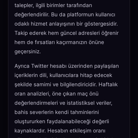
talepler, ilgili birimler tarafından
değerlendirilir. Bu da platformun kullanıcı
odaklı hizmet anlayışının bir göstergesidir.
Takip ederek hem güncel adresleri öğrenir
hem de fırsatları kaçırmanızın önüne
geçersiniz.
Ayrıca Twitter hesabı üzerinden paylaşılan
içeriklerin dili, kullanıcılara hitap edecek
şekilde samimi ve bilgilendiricidir. Haftalık
oran analizleri, öne çıkan maç önü
değerlendirmeleri ve istatistiksel veriler,
bahis severlerin kendi tahminlerini
oluştururken faydalanabileceği değerli
kaynaklardır. Hesabın etkileşim oranı