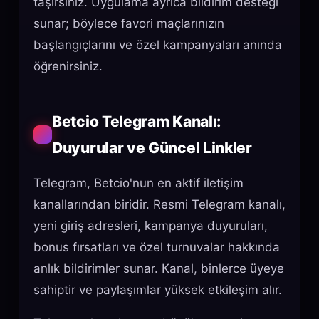
taşırsınız. Uygulama ayrıca bildirim desteği
sunar; böylece favori maçlarınızın
başlangıçlarını ve özel kampanyaları anında
öğrenirsiniz.
Betcio Telegram Kanalı:
Duyurular ve Güncel Linkler
Telegram, Betcio'nun en aktif iletişim
kanallarından biridir. Resmi Telegram kanalı,
yeni giriş adresleri, kampanya duyuruları,
bonus fırsatları ve özel turnuvalar hakkında
anlık bildirimler sunar. Kanal, binlerce üyeye
sahiptir ve paylaşımlar yüksek etkileşim alır.