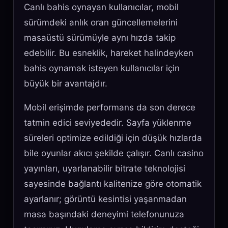
Canlı bahis oynayan kullanıcılar, mobil
sürümdeki anlık oran güncellemelerini
masaüstü sürümüyle aynı hızda takip
edebilir. Bu esneklik, hareket halindeyken
bahis oynamak isteyen kullanıcılar için
büyük bir avantajdır.
Mobil erişimde performans da son derece
tatmin edici seviyededir. Sayfa yüklenme
süreleri optimize edildiği için düşük hızlarda
bile oyunlar akıcı şekilde çalışır. Canlı casino
yayınları, uyarlanabilir bitrate teknolojisi
sayesinde bağlantı kalitenize göre otomatik
ayarlanır; görüntü kesintisi yaşanmadan
masa başındaki deneyimi telefonunuza