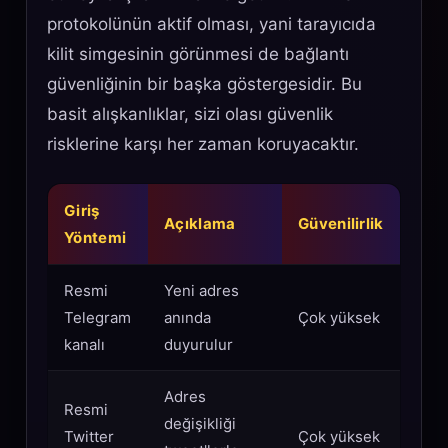
protokolünün aktif olması, yani tarayıcıda
kilit simgesinin görünmesi de bağlantı
güvenliğinin bir başka göstergesidir. Bu
basit alışkanlıklar, sizi olası güvenlik
risklerine karşı her zaman koruyacaktır.
Giriş
Açıklama
Güvenilirlik
Yöntemi
Resmi
Yeni adres
Telegram
anında
Çok yüksek
kanalı
duyurulur
Adres
Resmi
değişikliği
Twitter
Çok yüksek