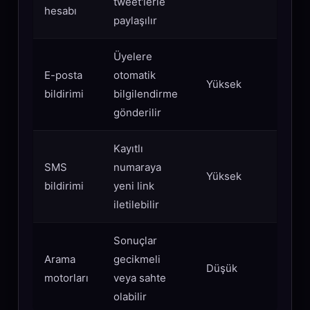
tweet'lerle
hesabı
paylaşılır
Üyelere
E-posta
otomatik
Yüksek
bildirimi
bilgilendirme
gönderilir
Kayıtlı
SMS
numaraya
Yüksek
bildirimi
yeni link
iletilebilir
Sonuçlar
Arama
gecikmeli
Düşük
motorları
veya sahte
olabilir