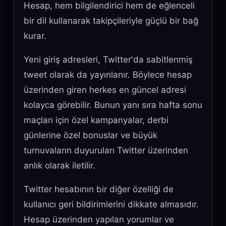
Hesap, hem bilgilendirici hem de eğlenceli
bir dil kullanarak takipçileriyle güçlü bir bağ
kurar.
Yeni giriş adresleri, Twitter'da sabitlenmiş
tweet olarak da yayınlanır. Böylece hesap
üzerinden giren herkes en güncel adresi
kolayca görebilir. Bunun yanı sıra hafta sonu
maçları için özel kampanyalar, derbi
günlerine özel bonuslar ve büyük
turnuvaların duyuruları Twitter üzerinden
anlık olarak iletilir.
Twitter hesabının bir diğer özelliği de
kullanıcı geri bildirimlerini dikkate almasıdır.
Hesap üzerinden yapılan yorumlar ve