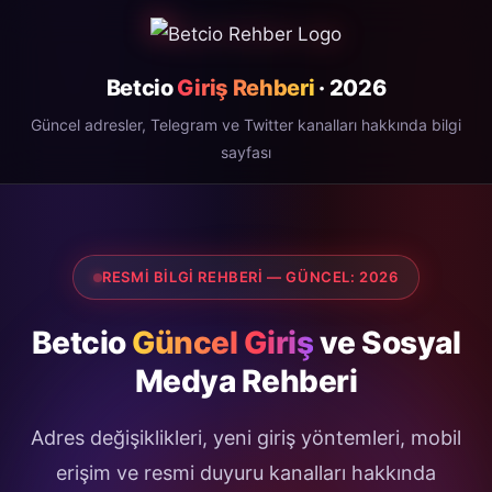
Betcio
Giriş Rehberi
· 2026
Güncel adresler, Telegram ve Twitter kanalları hakkında bilgi
sayfası
RESMI BILGI REHBERI — GÜNCEL: 2026
Betcio
Güncel Giriş
ve Sosyal
Medya Rehberi
Adres değişiklikleri, yeni giriş yöntemleri, mobil
erişim ve resmi duyuru kanalları hakkında