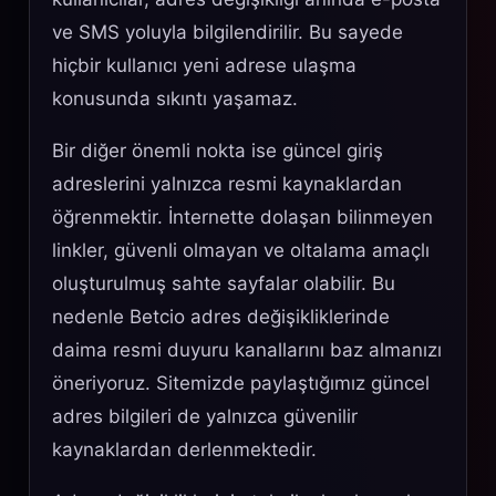
ve SMS yoluyla bilgilendirilir. Bu sayede
hiçbir kullanıcı yeni adrese ulaşma
konusunda sıkıntı yaşamaz.
Bir diğer önemli nokta ise güncel giriş
adreslerini yalnızca resmi kaynaklardan
öğrenmektir. İnternette dolaşan bilinmeyen
linkler, güvenli olmayan ve oltalama amaçlı
oluşturulmuş sahte sayfalar olabilir. Bu
nedenle Betcio adres değişikliklerinde
daima resmi duyuru kanallarını baz almanızı
öneriyoruz. Sitemizde paylaştığımız güncel
adres bilgileri de yalnızca güvenilir
kaynaklardan derlenmektedir.