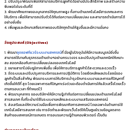
2. ปรับปรุง/พัฒนาเพื่อให้สามารถบริการลูกค้าได้อย่างมีประสิทธิภาพ และสร้างความ
พึงพอใจในระดับที่ดี
3. พัฒนาศักยภาพของบุคลากรให้คุณภาพสูง ทั้งทางด้านเทคโนโลยีสารเทศและการ
ให้บริการ เพื่อให้สามารถปรับตัวได้ทันต่อความเปลี่ยนแปลง และสามารถดำเนินการได้
อย่างยั่งยืน
4. เพิ่มพูนและรักษาเสถียรภาพของบริษัททุกด้านให้สูงขึ้นและมีความมั่นคง
วัตถุประสงค์ (Objectives)
1. พัฒนา
ชุดซอฟท์แวร์ระบบงานสหกรณ์
ที่ มีอยู่ในปัจจุบันให้มีความสมบูรณ์ยิ่งขึ้น
สามารถใช้งานกับธุรกรรมด้านต่างๆอย่างครบวงจร และปรับปรุงด้านเทคนิคให้เหมาะ
สม สอดคล้องกับการเปลี่ยนแปลงของเทคโนโลยี
2. ขยายสาขาไปยังภูมิภาคเพิ่มขึ้น เพื่อให้การบริการลูกค้าได้สะดวกและรวดเร็ว
3. จัดระบบและปรับปรุงการบริหารและการปฏิบัติการ โดยยึดหลักผลประโยชน์ของ
ลูกค้าเป็นสิ่งสำคัญ พัฒนาระบบการให้บริการบำรุงรักษาระบบงานและการแก้ปัญหาที่
เกิดขึ้นให้ดีที่ สุด โดยเฉพาะการแก้ปัญหาเร่งด่วนจะต้องดำเนินการให้แล้วเสร็จโดยเร็ว
ตามกรอบเวลา ที่กำหนดไว้
4. พัฒนาบุคลากร ของบริษัทฯให้มีความรู้เท่าทันต่อการเปลี่ยนแปลงด้านเทคโนโลยี
สารสนเทศ ทั้งที่จะนำมาใช้ในระบบงานหลักและระบบงานเสริมของสหกรณ์
5. ส่งเสริมและให้ความร่วมมือเพื่อการพัฒนากิจการสหกรณ์ โดยเฉพาะในด้านการใช้
เทคโนโลยีสารสนเทศ เช่น การจัดทำและพัฒนาเว็บไซต์ให้เป็นศูนย์รวมข้อมูลตลาด
สินค้าของสหกรณ์การเกษตร การอบรมความรู้ด้านคอมพิวเตอร์ เป็นต้น