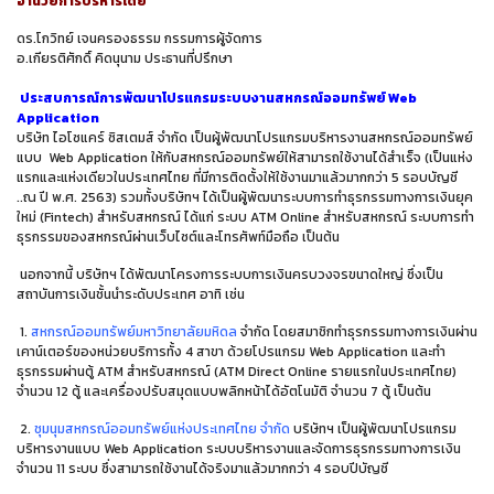
อำนวยการบริหารโดย
ดร.โกวิทย์ เจนครองธรรม กรรมการผู้จัดการ
อ.เกียรติศักดิ์ คิดนุนาม ประธานที่ปรึกษา
ประสบการณ์การพัฒนาโปรแกรมระบบงานสหกรณ์ออมทรัพย์
Web
Application
บริษัท ไอโซแคร์ ซิสเตมส์ จำกัด เป็นผู้พัฒนาโปรแกรมบริหารงานสหกรณ์ออมทรัพย์
แบบ
Web Application
ให้กับสหกรณ์ออมทรัพย์ให้สามารถใช้งานได้สำเร็จ (เป็นแห่ง
แรกและแห่งเดียวในประเทศไทย ที่มีการติดตั้งให้ใช้งานมาแล้วมากกว่า
5
รอบบัญชี
..ณ ปี พ.ศ. 2563) รวมทั้งบริษัทฯ ได้เป็นผู้พัฒนาระบบการทำธุรกรรมทางการเงินยุค
ใหม่
(Fintech)
สำหรับสหกรณ์ ได้แก่ ระบบ
ATM Online
สำหรับสหกรณ์ ระบบการทำ
ธุรกรรมของสหกรณ์ผ่านเว็บไซต์และโทรศัพท์มือถือ เป็นต้น
นอกจากนี้ บริษัทฯ ได้พัฒนาโครงการระบบการเงินครบวงจรขนาดใหญ่ ซึ่งเป็น
สถาบันการเงินชั้นนำระดับประเทศ อาทิ เช่น
1.
สหกรณ์ออมทรัพย์มหาวิทยาลัยมหิดล
จำกัด
โดยสมาชิกทำธุรกรรมทางการเงินผ่าน
เคาน์เตอร์ของหน่วยบริการทั้ง
4
สาขา ด้วยโปรแกรม
Web Application
และทำ
ธุรกรรมผ่านตู้
ATM
สำหรับสหกรณ์
(ATM Direct Online
รายแรกในประเทศไทย
)
จำนวน
12
ตู้ และเครื่องปรับสมุดแบบพลิกหน้าได้อัตโนมัติ จำนวน 7 ตู้ เป็นต้น
2.
ชุมนุมสหกรณ์ออมทรัพย์แห่งประเทศไทย จำกัด
บริษัทฯ เป็นผู้พัฒนาโปรแกรม
บริหารงานแบบ
Web Application
ระบบบริหารงานและจัดการธุรกรรมทางการเงิน
จำนวน
11
ระบบ ซึ่งสามารถใช้งานได้จริงมาแล้วมากกว่า
4
รอบปีบัญชี