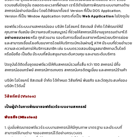
จวบจนถึงปัจจุบัน ตลอดระยะเวลาที่ผ่านมา เราได้ดำเนินการพัฒนาระบบงานทางด้าน
สหกรณ์อย่างต่อเนื่อง โดยได้พัฒนาตั้งแต่ Version ที่เป็น DOS Application,
Version ที่เป็น Window Application จนกระทั่งเป็น
Web Application
ในปัจจุบัน
ซอฟต์แวร์ระบบงานสหกรณ์ของ บริษัท ไอโซแคร์ ซิสเตมส์ จำกัด ได้พัฒนาให้มี
คุณภาพ ทันสมัย มีความครบถ้วนสมบูรณ์ ที่ช่วยให้สหกรณ์ใช้งานธุรกรรมต่างๆได้
อย่างครบวงจร
หรือ ทุกส่วนงาน รองรับการเชื่อมโยงสาขาหรือหน่วยบริการย่อย
และสามารถเชื่อมโยงกับธนาคารโดยให้บริการเบิกเงินผ่านตู้ ATM มีระบบที่ช่วยอำนวย
ความสะดวกในการให้บริการสมาชิก เช่น ระบบตรวจสอบข้อมูลสมาชิกทางเว็บไซต์
หรือมือถือ เป็นต้น มีระบบที่สนับสนุนงานระดับควมคุม และงานระดับบริหาร
ปัจจุบันได้ติดตั้งชุดซอฟต์แวร์ให้กับสหกรณ์รวมทั้งสิ้น กว่า 100 สหกรณ์ มีทั้ง
สหกรณ์ออมทรัพย์ สหกรณ์การเกษตร สหกรณ์เครดิตยูเนี่ยน และสหกรณ์ร้านค้า
บริษัท ไอโซแคร์ ซิสเตมส์ จำกัด ได้กำหนด วิสัยทัศน์ พันธกิจ และวัตถุประสงค์ของ
บริษัท ไว้ดังนี้
วิสัยทัศน์ (Vision)
เป็นผู้นำ ในการพัฒนาซอฟต์แวร์ระบบงานสหกรณ์
พันธกิจ (Mission)
1. มุ่งมั่นพัฒนา
ซอฟต์แวร์ระบบงานสหกรณ์
ให้มีคุณภาพ มาตรฐาน และมีระบบที่
สามารถใช้งานต่าง ๆของสหกรณ์ได้อย่างครบวงจร