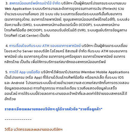
3.
สหกรณ์ออมทรัพย์กรมป่าไม้ จำกัด
บริษัทฯ เป็นผู้พัฒนาโปรแกรมระบบงานแบบ
Web Application
ระบบบริหารงานและจัดการธุรกรรมทางการเงิน (
Fintech)
รวม
จำนวนระบบงานทั้งหมด
20
ระบบ เช่น ระบบการเชื่อมต่อระบบเอทีเอ็มกับธนาคาร
(
ธนาคารกรุงไทย
,
ธนาคารไทยพาณิชย์
,
ชุมนุมสหกรณ์ออมทรัพย์ไทยไอซีที
),
ระบบส่ง
ข้อความสั้น
(SMS),
ระบบสหกรณ์ทางอินเตอร์เน็ต
(ICOOP),
ระบบสหกรณ์ทาง
โทรศัพท์มือถือ
(MCOOP),
ระบบตอบรับอัตโนมัติ
(IVR),
ระบบศูนย์บริการข้อมูลทาง
โทรศัพท์
(Call Center)
เป็นต้น
4.
การเชื่อมโยงกับระบบ ATM ของธนาคารพาณิชย์
บริษัทฯ เป็นผู้พัฒนาระบบเชื่อม
โยงระหว่าง
Server
ของบริษัท ไอโซแคร์ ซิสเตมส์ จำกัด กับระบบ
ATM
ของธนาคาร
พาณิชย์ เช่น ธนาคารกรุงไทย ธนาคารกรุงศรีอยุธยา ธนาคารไทยพาณิชย์ ธนาคาร
กสิกรไทย เป็นต้น เพื่อให้การบริการแก่สมาชิกของสหกรณ์ออมทรัพย์
5.
การใช้ App บนมือถือ
บริษัทฯได้พัฒนาโปรแกรม iMember Mobile Applications
เป็นโปรแกรม (หรือ App) ที่ใช้งานได้บนโทรศัพท์มือถือ หรือแทปเล็ต ทั้งระบบ IOS
และ Android โปรแกรมระบบนี้จะช่วยอำนวยความสะดวกแก่สมาชิกทั้งการตรวจสอบ
ข้อมูล(ของตนเอง) การทำธุรกรรม การแจ้งเตือน รวมถึงแสดงข้อมูลใบเสร็จ
ออนไลน์ การใช้ระบบนี้ช่วยลดภาระงานของเจ้าหน้าที่และลดค่าใช้จ่ายของสหกรณ์ได้
อีกด้วย
รายละเอียดผลงานของบริษัทฯ ดูได้จากหัวข้อ "รายชื่อลูกค้า"
-------------
วิดีโอ นวัตกรรมและผลงานของบริษัทฯ