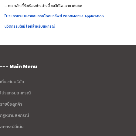
... กด คลิก ที่หัวเรืองข้างล่างนี้ ชมวิดีโอ..จาก utube
โปรแกรมระบบงานสหกรณ์ออมทรัพย์ Web&Mobile Application
นวัตกรรมใหม่ ไอทีสำหรับสหกรณ์
--- Main Menu
เกี่ยวกับบริษัท
โปรแกรมสหกรณ์
รายชื่อลูกค้า
กฏหมายสหกรณ์
สหกรณ์ดีเด่น