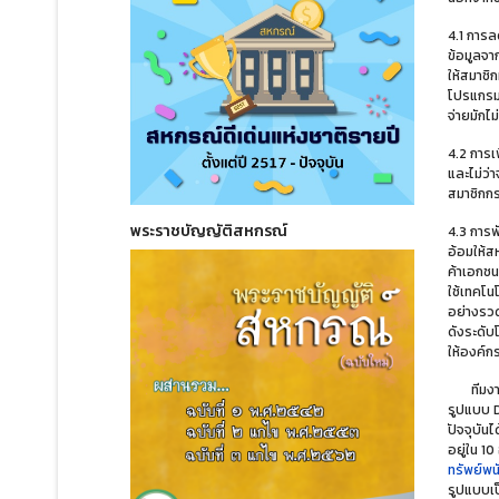
4.1 การล
ข้อมูลจา
ให้สมาชิ
โปรแกรม S
จ่ายมักไ
4.2 การเพ
และไม่ว่า
สมาชิกกระ
พระราชบัญญัติสหกรณ์
4.3 การพ
อ้อมให้สห
ค้าเอกชน
ใช้เทคโน
อย่างรวด
ดังระดับ
ให้องค์กร
ทีมง
รูปแบบ 
ปัจจุบัน
อยู่ใน 1
ทรัพย์พน
รูปแบบเ