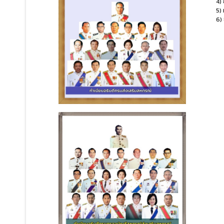
4)
5) 
6)