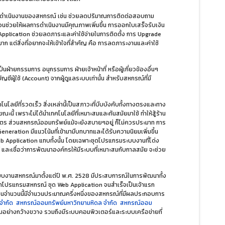
อการดำเนินงานของสหกรณ์ เช่น ช่วยลดปริมาณการติดต่อสอบถาม
ีส่วนช่วยให้ผลการดำเนินงานมีคุณภาพเพิ่มขึ้น การออกใบเสร็จรับเงิน
 Application ช่วยลดภาระและค่าใช้จ่ายในการติดตั้ง การ Upgrade
มาก แต่สิ่งที่อยากจะให้เข้าใจที่สำคัญ คือ การลดภาระงานและค่าใช้
ป็นฝ่ายกรรมการ อนุกรรมการ ฝ่ายเจ้าหน้าที่ หรือผู้เกี่ยวข้องอื่นๆ
ัญชีผู้ใช้ (Account) จากผู้ดูแลระบบเท่านั้น สำหรับสหกรณ์ที่มี
โลยีที่รวดเร็ว สิ่งเหล่านี้เป็นสภาวะที่บีบบังคับทั้งทางตรงและทาง
ขณะนี้ เพราะไม่ได้นำเทคโนโลยีที่เหมาะสมและทันสมัยมาใช้ ทำให้สู้ร้าน
ษตร ส่วนสหกรณ์ออมทรัพย์แม้จะยังสบายๆอยู่ ก็ไม่ควรประมาท การ
eration มีแนวโน้มที่เข้ามามีบทบาทและได้รับความนิยมเพิ่มขึ้น
eb Application แทบทั้งนั้น โดยเฉพาะชุดโปรแกรมระบบงานที่โด่ง
และเชื่อว่าการพัฒนาองค์กรให้มีระบบที่เหมาะสมกับกาลสมัย จะช่วย
บงานสหกรณ์มาตั้งแต่ปี พ.ศ. 2528 มีประสบการณ์ในการพัฒนาทั้ง
โปรแกรมสหกรณ์ ชุด Web Application จนสำเร็จเป็นเจ้าแรก
ัน ในจำนวนนี้มีจำนวนประมาณครึ่งหนึ่งของสหกรณ์ที่มีผลประกอบการ
จำกัด
สหกรณ์ออมทรัพย์มหาวิทยามหิดล จำกัด
สหกรณ์ออม
มอย่างกว้างขวาง รวมถึงมีระบบคอมพิวเตอร์และระบบเครือข่ายที่