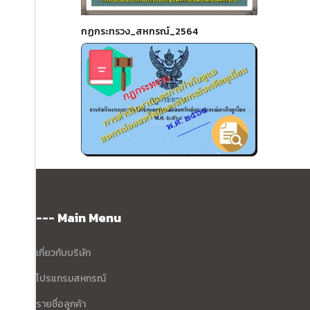
กฏกระทรวง_สหกรณ์_2564
--- Main Menu
เกี่ยวกับบริษัท
โปรแกรมสหกรณ์
รายชื่อลูกค้า