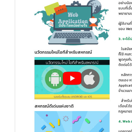
อย่างน้อย
แบบที่เอ
พยายามปร
ผู้ใช้งา
ของ Web
3. จะได
ในสมัยก่
นวัตกรรมใหม่ไอทีสำหรับสหกรณ์
ก็ใช้ คน
พูดคุยกั
ติดต่อได
หลักการส
ตนเอง หร
Applicat
จำนวนมาก
สำหรับใน
สหกรณ์ดีเด่นแห่งชาติ
เดือนได้
กฎหมาย) 
4. Web 
นอกจากข้