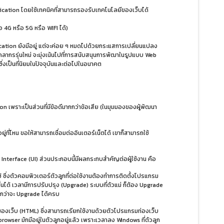
ation โดยใช้เทคนิคที่สามารถรองรับเทคโนโลยีของเว็บได้
อ 4G หรือ 5G หรือ WIFI ได้)
tion ยังมีอยู่ แต่จะค่อย ๆ หมดไปด้วยกระแสการเปลี่ยนแปลง
คลากรรุ่นใหม่ จะมุ่งเน้นไปที่การสนับสนุนการพัฒาในรูปแบบ Web
 ซึ่งเป็นที่นิยมในปัจจุบันและต่อไปในอนาคต
tion เพราะเป็นส่วนที่มีข้อดีมากกว่าข้อเสีย (ในมุมมองของผู้พัฒนา
่ที่ไหน ขอให้สามารถเชื่อมต่ออินเตอร์เน็ตได้ เขาก็สามารถใช้
r Interface (UI) ส่วนประกอบนี้มีผลกระทบสำคัญต่อผู้ใช้งาน คือ
้ ซึ่งตัวคอมพิวเตอร์ตัวลูกที่ต่อใช้งานต้องทำการติดตั้งโปรแกรม
้นได้ เวลามีการปรับปรุง (Upgrade) ระบบที่ตัวแม่ ก็ต้อง Upgrade
ากกว่าจะ Upgrade ได้ครบ
บบของเว็บ (HTML) ซึ่งสามารถเรียกใช้งานด้วยตัวโปรแกรมท่องเว็บ
rowser มักมีอยู่ในตัวลูกอยู่แล้ว เพราะเวลาลง Windows ที่ตัวลูก