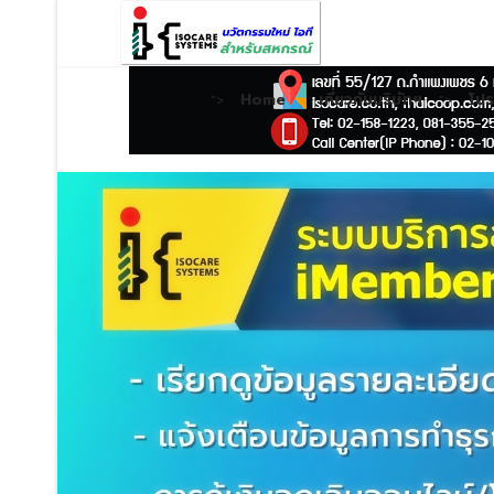
Home
เกี่ยวกับบริษัทฯ
โป
">
">