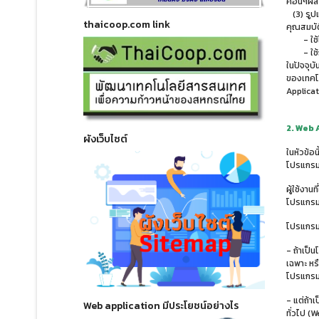
คอื่นๆผ
(3) รูป
thaicoop.com link
คุณสมบั
- ใช้ได้
- ใช้กั
ในปัจจุบ
ของเทคโน
Applicat
2. Web A
ผังเว็บไซต์
ในหัวข้อน
โปรแกรม 
ผู้ใช้งา
โปรแกรมร
โปรแกรมร
- ถ้าเป็
เฉพาะ หร
โปรแกรมท
- แต่ถ้า
Web application มีประโยชน์อย่างไร
ทั่วไป (