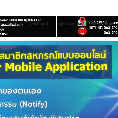
รแกรมสหกรณ์
รายชื่อลูกค้า
กฎหมายสหกรณ์
สหกรณ์ดีเด่น