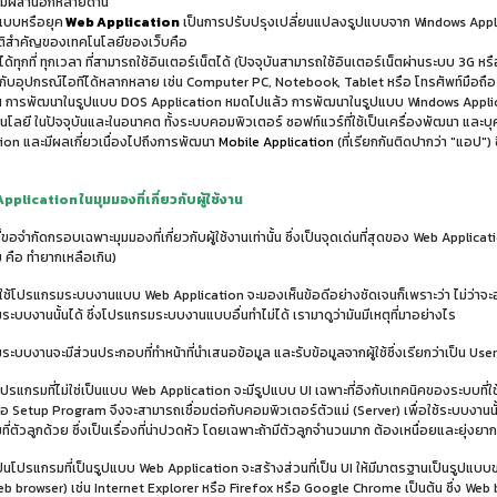
สมผสานอีกหลายด้าน
แบบหรือยุค
Web Application
เป็นการปรับปรุงเปลี่ยนแปลงรูปแบบจาก Windows Applic
ติสำคัญของเทคโนโลยีของเว็บคือ
ทุกที่ ทุกเวลา ที่สามารถใช้อินเตอร์เน็ตได้ (ปัจจุบันสามารถใช้อินเตอร์เน็ตผ่านระบบ 3G หรื
บอุปกรณ์ไอทีได้หลากหลาย เช่น Computer PC, Notebook, Tablet หรือ โทรศัพท์มือถือ
ัน การพัฒนาในรูปแบบ DOS Application หมดไปแล้ว การพัฒนาในรูปแบบ Windows Applica
โลยี ในปัจจุบันและในอนาคต ทั้งระบบคอมพิวเตอร์ ซอฟท์แวร์ที่ใช้เป็นเครื่องพัฒนา และบุ
ion และมีผลเกี่ยวเนื่องไปถึงการพัฒนา
Mobile Application
(ที่เรียกกันติดปากว่า "แอป")
pplication ในมุมมองที่เกี่ยวกับผู้ใช้งาน
ี้ขอจำกัดกรอบเฉพาะมุมมองที่เกี่ยวกับผู้ใช้งานเท่านั้น ซึ่งเป็นจุดเด่นที่สุดของ Web Applica
คือ ทำยากเหลือเกิน)
นที่ใช้โปรแกรมระบบงานแบบ Web Application จะมองเห็นข้อดีอย่างชัดเจนก็เพราะว่า ไม่ว่าจะอยู
ะบบงานนั้นได้ ซึ่งโปรแกรมระบบงานแบบอื่นทำไม่ได้ เรามาดูว่ามันมีเหตุที่มาอย่างไร
ะบบงานจะมีส่วนประกอบที่ทำหน้าที่นำเสนอข้อมูล และรับข้อมูลจากผู้ใช้ซึ่งเรียกว่าเป็น Use
นโปรแกรมที่ไม่ใช่เป็นแบบ Web Application จะมีรูปแบบ UI เฉพาะที่อิงกับเทคนิคของระบบที่ใช
ือ Setup Program จึงจะสามารถเชื่อมต่อกับคอมพิวเตอร์ตัวแม่ (Server) เพื่อใช้ระบบงานนั
ี่ตัวลูกด้วย ซึ่งเป็นเรื่องที่น่าปวดหัว โดยเฉพาะถ้ามีตัวลูกจำนวนมาก ต้องเหนื่อยและยุ่งย
เป็นโปรแกรมที่เป็นรูปแบบ Web Application จะสร้างส่วนที่เป็น UI ให้มีมาตรฐานเป็นรูปแ
Web browser) เช่น Internet Explorer หรือ Firefox หรือ Google Chrome เป็นต้น ซึ่ง Web b