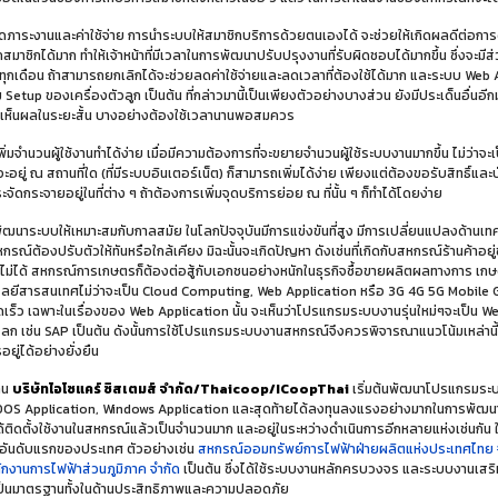
ดภาระงานและค่าใช้จ่าย การนำระบบให้สมาชิกบริการด้วยตนเองได้ จะช่วยให้เกิดผลดีต่
กสมาชิกได้มาก ทำให้เจ้าหน้าที่มีเวลาในการพัฒนาปรับปรุงงานที่รับผิดชอบได้มากขึ้น ซึ่งจะม
กทุกเดือน ถ้าสามารถยกเลิกได้จะช่วยลดค่าใช้จ่ายและลดเวลาที่ต้องใช้ได้มาก และระบบ Web
etup ของเครื่องตัวลูก เป็นต้น ที่กล่าวมานี้เป็นเพียงตัวอย่างบางส่วน ยังมีประเด็นอื่นอีก
ม่เห็นผลในระยะสั้น บางอย่างต้องใช้เวลานานพอสมควร
ิ่มจำนวนผู้ใช้งานทำได้ง่าย เมื่อมีความต้องการที่จะขยายจำนวนผู้ใช้ระบบงานมากขึ้น ไม่ว่าจะเ
จะอยู่ ณ สถานที่ใด (ที่มีระบบอินเตอร์เน็ต) ก็สามารถเพิ่มได้ง่าย เพียงแต่ต้องขอรับสิทธิ์และบ
จัดกระจายอยู่ในที่ต่าง ๆ ถ้าต้องการเพิ่มจุดบริการย่อย ณ ที่นั้น ๆ ก็ทำได้โดยง่าย
ัฒนาระบบให้เหมาะสมกับกาลสมัย ในโลกปัจจุบันมีการแข่งขันที่สูง มีการเปลี่ยนแปลงด้านเทคโน
กรณ์ต้องปรับตัวให้ทันหรือใกล้เคียง มิฉะนั้นจะเกิดปัญหา ดังเช่นที่เกิดกับสหกรณ์ร้านค้าอยู่
ไม่ได้ สหกรณ์การเกษตรก็ต้องต่อสู้กับเอกชนอย่างหนักในธุรกิจซื้อขายผลิตผลทางการ เก
โลยีสารสนเทศไม่ว่าจะเป็น Cloud Computing, Web Application หรือ 3G 4G 5G Mobile Gen
เร็ว เฉพาะในเรื่องของ Web Application นั้น จะเห็นว่าโปรแกรมระบบงานรุ่นใหม่ๆจะเป็น W
โลก เช่น SAP เป็นต้น ดังนั้นการใช้โปรแกรมระบบงานสหกรณ์จึงควรพิจารณาแนวโน้มเหล่านี้ 
อยู่ได้อย่างยั่งยืน
าน
บริษัทไอโซแคร์ ซิสเตมส์ จำกัด/Thaicoop/ICoopThai
เริ่มต้นพัฒนาโปรแกรมระบ
DOS Application, Windows Application และสุดท้ายได้ลงทุนลงแรงอย่างมากในการพัฒนา
ได้ติดตั้งใช้งานในสหกรณ์แล้วเป็นจำนวนมาก และอยู่ในระหว่างดำเนินการอีกหลายแห่งเช่นก
0 อันดับแรกของประเทศ ตัวอย่างเช่น
สหกรณ์ออมทรัพย์การไฟฟ้าฝ่ายผลิตแห่งประเทศไทย 
ักงานการไฟฟ้าส่วนภูมิภาค จำกัด
เป็นต้น ซึ่งได้ใช้ระบบงานหลักครบวงจร และระบบงานเสริ
ป็นมาตรฐานทั้งในด้านประสิทธิภาพและความปลอดภัย