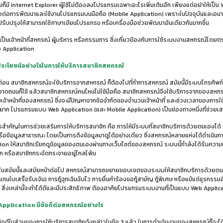
ก็มี Internet Explorer ผู้ใช้ไม่ต้องลงโปรแกรมเฉพาะอะไรเพิ่มเติมอีก เพียงแต่อย่าให้เป็น Web
ื้อต่อการพัฒนาและใช้งานโปรแกรมบนมือถือ (Mobile Application) เพราะในปัจจุบันและอน
ับปรุงให้สามารถใช้ภาษาเขียนโปรแกรม หรือเครื่องมือช่วยพัฒนาอันเดียวกันมากขึ้น
นที่เป็นเจ้าหน้าที่สหกรณ์ ผู้บริหาร หรือกรรมการ ซึ่งเกี่ยวข้องกับการใช้ระบบงานสหกรณ์โ
 Application
้ประโยชน์อย่างไรในการให้บริการสมาชิกสหกรณ์
อน สมาชิกสหกรณ์จะใช้บริการจากสหกรณ์ ก็ต้องไปที่ทำการสหกรณ์ สมัยนี้มีระบบโทรศัพท์มือถื
กวาดถนนก็ใช้ แล้วสมาชิกสหกรณ์คนไหนไม่ใช้มือถือ สมาชิกสหกรณ์จึงใช้บริการจากของสหกรณ
บเจ้าหน้าที่ของสหกรณ์ ซึ่งจะมีปัญหาจากข้อจำกัดของจำนวนเจ้าหน้าที่ และช่วงเวลาของการ
้ยาก โปรแกรมแบบ Web Application (และ Mobile Application) เป็นช่องทางหนึ่งที่ช่วยเส
ำคัญในการช่วยเสริมการให้บริการสมาชิก คือ การให้มีระบบที่สมาชิกบริการด้วยตนเองได้ (S
ือข้อมูลสาธารณะ โดยเป็นการดึงข้อมูลมาดูได้อย่างเดียว ซึ่งสหกรณ์หลายแห่งได้ดำเนินการแ
ion ให้สมาชิกเรียกดูข้อมูลของตนเองผ่านทางเว็บไซต์ของสหกรณ์ ระบบนี้กำลังได้รับความนิ
 หรือสมาชิกกระจัดกระจายอยู่ไกลโพ้น
สมัยนี้และสมัยหน้าต่อไป สหกรณ์สามารถขยายขอบเขตของระบบให้สมาชิกบริการด้วยตนเองม
(แทนใบเสร็จรับเงิน) การกู้ฉุกเฉินฉับไว การยื่นคำร้องขอกู้สามัญ กู้พิเศษ หรือแม้แต่ธุรกรร
สิ่งเหล่านี้จะทำได้ดีและมีประสิทธิภาพ ต้องอาศัยโปรแกรมระบบงานที่เป็นแบบ Web Applica
Application มีข้อดีต่อสหกรณ์อย่างไร
อดีในส่วนของการให้บริการสมาชิกดังกล่าวในข้อ 3 แล้ว ในการดำเนินงานของสหกรณ์ก็จะได