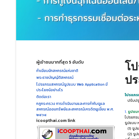
ผู้เข้าชมมากที่สุด 5 อันดับ
โป
ทำเนียบนักสหกรณ์แห่งชาติ
ปร
พระราชบัญญัติสหกรณ์
โปรแกรมสหกรณ์รูปแบบ Web Application มี
ประโยชน์อย่างไร
โปรแกรม
ติดต่อเรา
ปรับปรุ
กฎกระทรวง การดำเนินงานและการกำกับดูแล
สหกรณ์ออมทรัพย์และสหกรณ์เครดิตยูเนี่ยน พ.ศ.
1
.
รูปแบ
๒๕๖๔
โปรแกรม 
icoopthai.com link
รูปแบบ ห
(1) รูป
(2) รูป