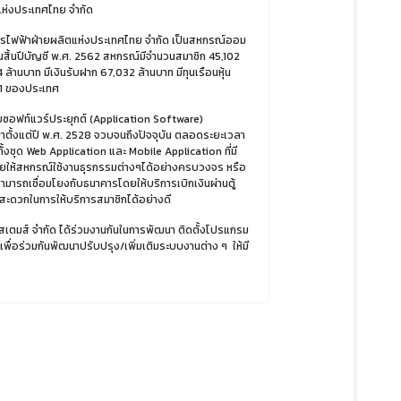
แห่งประเทศไทย จำกัด
ฟ้าฝ่ายผลิตแห่งประเทศไทย จำกัด เป็นสหกรณ์ออม
นสิ้นปีบัญชี พ.ศ. 2562 สหกรณ์มีจำนวนสมาชิก 45,102
 ล้านบาท มีเงินรับฝาก 67,032 ล้านบาท มีทุนเรือนหุ้น
บ 1 ของประเทศ
ซอฟท์แวร์ประยุกต์ (Application Software)
ามาตั้งแต่ปี พ.ศ. 2528 จวบจนถึงปัจจุบัน ตลอดระยะเวลา
ั้งชุด Web Application และ Mobile Application ที่มี
วยให้สหกรณ์ใช้งานธุรกรรมต่างๆได้อย่างครบวงจร หรือ
มารถเชื่อมโยงกับธนาคารโดยให้บริการเบิกเงินผ่านตู้
ะดวกในการให้บริการสมาชิกได้อย่างดี
มส์ จำกัด ได้ร่วมงานกันในการพัฒนา ติดตั้งโปรแกรม
พื่อร่วมกันพัฒนาปรับปรุง/เพิ่มเติมระบบงานต่าง ๆ ให้มี