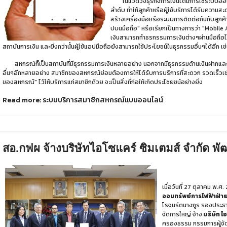
ในแวดวงธุรกิจการเงินได้มีการใช้ระบบออนไล
ลำดับ ทำให้ลูกค้าหรือผู้ใช้บริการได้รับความสะ
สร้างเครื่องมือหรือระบบการติดต่อกันกับลูกค้
ปบนมือถือ" หรือเรียกเป็นทางการว่า "Mobile 
เงินสามารถทำธรกรรมการเงินต่างๆผ่านมือถือไ
สถาบันการเงิน และยิ่งกว่านั้นผู้ใช้แอปมือถือยังสามารถใช้ประโยชน์ในธุรกรรมอื่นๆได้อี
สหกรณ์ก็เป็นสถาบันที่มีธุรกรรมการเงินหลายอย่าง นอกจากมีธุรกรรมด้านเงินฝากและเงินก
อื่นๆอีกหลายอย่าง สมาชิกของสหกรณ์ย่อมต้องการให้ได้รับการบริการที่สะดวก รวดเร็วเช่น
ของสหกรณ์" ไว้ให้บริการแก่สมาชิกด้วย จะเป็นสิ่งที่ก่อให้เกิดประโชยชน์อย่างยิ่ง
Read more: ระบบบริการสมาชิกสหกรณ์แบบออนไลน์
สอ.กฟผ จ้างบริษัทไอโซแคร์ ซิมเตมส์ จำกัด
เมื่อวันที่ 27 ตุลาคม พ.
ออมทรัพย์การไฟฟ้าฝ่า
โรจนรัตนางกูร รองประธา
จัดการใหญ่ จ้าง
บริษัท ไ
ครองธรรม กรรมการผู้จ