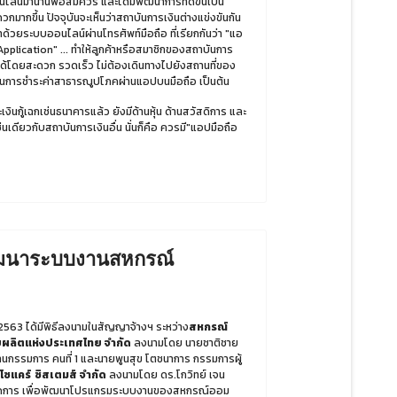
น์มานานพอสมควร และได้มีพัฒนาการที่ดีขึ้นเป็น
ดวกมากขึ้น ปัจจุบันจะเห็นว่าสถาบันการเงินต่างแข่งขันกัน
าด้วยระบบออนไลน์ผ่านโทรศัพท์มือถือ ที่เรียกกันว่า "แอ
Application" ... ทำให้ลูกค้าหรือสมาชิกของสถาบันการ
ด้โดยสะดวก รวดเร็ว ไม่ต้องเดินทางไปยังสถานที่ของ
ก เช่นการชำระค่าสาธารณูปโภคผ่านแอปบนมือถือ เป็นต้น
ู้เฉกเช่นธนาคารแล้ว ยังมีด้านหุ้น ด้านสวัสดิการ และ
เดียวกับสถาบันการเงินอื่น นั่นก็คือ ควรมี"แอปมือถือ
 พัฒนาระบบงานสหกรณ์
ศ. 2563 ได้มีพิธีลงนามในสัญญาจ้างฯ ระหว่าง
สหกรณ์
ยผลิตแห่งประเทศไทย จำกัด
ลงนามโดย นายชาติชาย
นกรรมการ คนที่ 1 และนายพูนสุข โตชนาการ กรรมการผู้
อโซแคร์ ซิสเตมส์ จำกัด
ลงนามโดย ดร.โกวิทย์ เจน
ัดการ เพื่อพัฒนาโปรแกรมระบบงานของสหกรณ์ออม