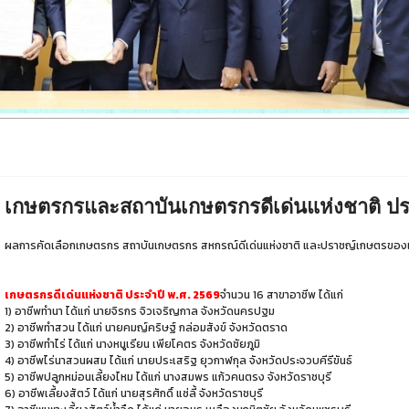
เกษตรกรและสถาบันเกษตรกรดีเด่นแห่งชาติ ปร
ผลการคัดเลือกเกษตรกร สถาบันเกษตรกร สหกรณ์ดีเด่นแห่งชาติ และปราชญ์เกษตรของแผ่
เกษตรกรดีเด่นแห่งชาติ
ประจำปี
พ.ศ.
2569
จำนวน
16
สาขาอาชีพ
ได้แก่
1)
อาชีพทำนา
ได้แก่
นายจิรกร
จิวเจริญกาล
จังหวัดนครปฐม
2)
อาชีพทำสวน
ได้แก่
นายคมญ์คริษฐ์
กล่อมสังข์
จังหวัดตราด
3)
อาชีพทำไร่
ได้แก่
นางหนูเรียน
เพียโคตร
จังหวัดชัยภูมิ
4)
อาชีพไร่นาสวนผสม
ได้แก่
นายประเสริฐ
ยุวกาฬกุล
จังหวัดประจวบคีรีขันธ์
5)
อาชีพปลูกหม่อนเลี้ยงไหม
ได้แก่
นางสมพร
แก้วคนตรง
จังหวัดราชบุรี
6)
อาชีพเลี้ยงสัตว์
ได้แก่
นายสุรศักดิ์
แซ่ลี้
จังหวัดราชบุรี