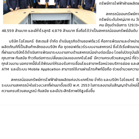
ทรัพย์การไฟฟ้าฝ่ายผลิต
สหกรณ์ออมทรัพย์การไฟ
ทรัพย์ระดับใหญ่มาก ณ วั
คน มีทุนดำเนินการ 129,134
48,559 ล้านบาท และมีกำไรสุทธิ 4,879 ล้านบาท ซึ่งถือได้ว่าเป็นสหกรณ์ออมทรัพย์อันดั
บริษัท ไอโซแคร์ ซิสเตมส์ จำกัด ดำเนินธุรกิจด้านซอฟต์แวร์ คือการพัฒนาและจำหน่าย
ผลิตภัณฑ์ที่เป็นสินค้าหลักของบริษัท คือ ชุดซอฟต์แวร์ระบบงานสหกรณ์ ซึ่งได้เริ่มพัฒน
ที่ผ่านมาบริษัทได้ดำเนินการพัฒนาระบบงานทางด้านสหกรณ์อย่างต่อเนื่อง โดยในปัจจุบันมีท
คุณภาพ ทันสมัย ก้าวทันต่อการเปลี่ยนแปลงของเทคโนโลยี มีความครบถ้วนสมบูรณ์ ที่ช่
ทุกส่วนงาน นอกจากนี้ยังได้พัฒนาให้รองรับการเชื่อมโยงสาขาหรือหน่วยบริการย่อย และสา
ATM และมีระบบ Mobile Application สามารถใช้งานผ่านโทรศัพท์มือถือ ช่วยอำนวยความส
สหกรณ์ออมทรัพย์การไฟฟ้าฝ่ายผลิตแห่งประเทศไทย จำกัด และบริษัท ไอโซแคร์ ซิสเต
ระบบงานสหกรณ์ฯในช่วงเวลาที่ผ่านมาตั้งแต่ปี พ.ศ. 2553 ในการลงนามในสัญญาจ้างใหม่นี้เ
ความครบถ้วนสมบูรณ์ ทันสมัย และมีประสิทธิภาพให้สูงยิ่งขึ้น