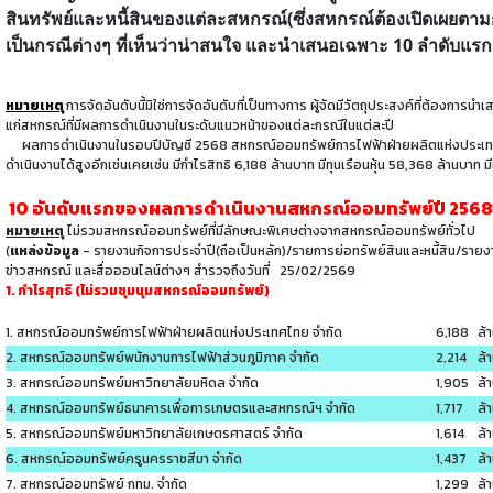
สินทรัพย์และหนี้สินของแต่ละสหกรณ์(ซึ่งสหกรณ์ต้องเปิดเผยต
เป็นกรณีต่างๆ ที่เห็นว่าน่าสนใจ และนำเสนอเฉพาะ
10 ลำดับแรก
หมายเหตุ
การจัดอันดับนี้มิใช่การจัดอันดับที่เป็นทางการ ผู้จัดมีวัตถุประสงค์ที่ต้องการ
แก่สหกรณ์ที่มีผลการดำเนินงานในระดับแนวหน้าของแต่ละกรณีในแต่ละปี
ผลการดำเนินงานในรอบปีบัญชี 2568 สหกรณ์ออมทรัพย์การไฟฟ้าฝ่ายผลิตแห่งประเทศ
ดำเนินงานได้สูงอีกเช่นเคยเช่น มีกำไรสิทธิ 6,188 ล้านบาท มีทุนเรือนหุ้น 58,368 ล้านบา
10 อันดับแรกของผลการดำเนินงานสหกรณ์ออมทรัพย์ปี 2568
หมายเหตุ
ไม่รวมสหกรณ์ออมทรัพย์ที่มีลักษณะพิเศษต่างจากสหกรณ์ออมทรัพย์ทั่วไป
(
แหล่งข้อมูล
- รายงานกิจการประจำปี(ถือเป็นหลัก)/รายการย่อทรัพย์สินและหนี้สิน/
ข่าวสหกรณ์ และสื่อออนไลน์ต่างๆ สำรวจถึงวันที่ 25/02/2569
1. กำไรสุทธิ (ไม่รวมชุมนุมสหกรณ์ออมทรัพย์)
1. สหกรณ์ออมทรัพย์การไฟฟ้าฝ่ายผลิตแห่งประเทศไทย จำกัด
6,188
ล้
2. สหกรณ์ออมทรัพย์พนักงานการไฟฟ้าส่วนภูมิภาค จำกัด
2,214
ล้
3. สหกรณ์ออมทรัพย์มหาวิทยาลัยมหิดล จำกัด
1,905
ล้
4. สหกรณ์ออมทรัพย์ธนาคารเพื่อการเกษตรและสหกรณ์ฯ จำกัด
1,717
ล้
5. สหกรณ์ออมทรัพย์มหาวิทยาลัยเกษตรศาสตร์ จำกัด
1,614
ล้
6. สหกรณ์ออมทรัพย์ครูนครราชสีมา จำกัด
1,437
ล้
7. สหกรณ์ออมทรัพย์ กทม. จำกัด
1,299
ล้