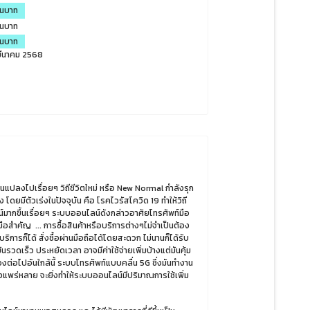
านบาท
านบาท
านบาท
 มีนาคม 2568
แปลงไปเรื่อยๆ วิถีชีวิตใหม่ หรือ New Normal กำลังรุก
โดยมีตัวเร่งในปัจจุบัน คือ โรคไวรัสโควิด 19 ทำให้วิถี
น์มากขึ้นเรื่อยๆ ระบบออนไลน์ดังกล่าวอาศัยโทรศัพท์มือ
อสำคัญ ... การซื้อสินค้าหรือบริการต่างๆไม่จำเป็นต้อง
บริการก็ได้ สั่งซื้อผ่านมือถือได้โดยสะดวก ไม่นานก็ได้รับ
ันรวดเร็ว ประหยัดเวลา อาจมีค่าใช้จ่ายเพิ่มบ้างแต่มันคุ้ม
่วงต่อไปอันใกล้นี้ ระบบโทรศัพท์แบบคลื่น 5G ซึ่งมันทำงาน
างแพร่หลาย จะยิ่งทำให้ระบบออนไลน์มีปริมาณการใช้เพิ่ม