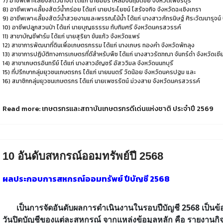
7)
อาชีพเพาะเลี้ยงสัตว์น้ำจืด
ได้แก่
นายอมร
เหลืองนฤมิตชัย
จังหวัดเพชรบุรี
8)
อาชีพเพาะเลี้ยงสัตว์น้ำกร่อย
ได้แก่
นายประโยชน์
โสรัจจกิจ
จังหวัดฉะเชิงเทรา
9)
อาชีพเพาะเลี้ยงสัตว์น้ำสวยงามและพรรณไม้น้ำ
ได้แก่
นางสาวภัทรนิษฐ์
ศิระวัฒนารุจน์
10)
อาชีพปลูกสวนป่า
ได้แก่
นายบุญธรรรม
ทับทิมศรี
จังหวัดนครสวรรค์
11)
สาขาบัญชีฟาร์ม
ได้แก่
นายสุริยา
ขันแก้ว
จังหวัดแพร่
12)
สาขาการพัฒนาที่ดินเพื่อเกษตรกรรม
ได้แก่
นางเกษร
ทองคำ
จังหวัดพัทลุง
13)
สาขาการปฏิบัติทางการเกษตรที่ดีสำหรับพืช
ได้แก่
นางสาวรัตฑณา
จันทร์ดำ
จังหวัดเชี
14)
สาขาเกษตรอินทรีย์
ได้แก่
นางสาวอัญชรี
อัสววิมล
จังหวัดนนทบุรี
15)
ที่ปรึกษากลุ่มยุวชนเกษตรกร
ได้แก่
นายมนตรี
วัดน้อย
จังหวัดนครปฐม
และ
16)
สมาชิกกลุ่มยุวชนเกษตรกร
ได้แก่
นายเพชรรัตน์
ม่วงสาย
จังหวัดนครสวรรค์
Read more: เกษตรกรและสถาบันเกษตรกรดีเด่นแห่งชาติ ประจำปี 2569
10 อันดับสหกรณ์ออมทรัพย์ปี 2568
ผลประกอบการสหกรณ์ออมทรัพย์ ปีบัญชี 2568
เ
ป็นการจัดอันดับ
ผลการดำเนินงานในรอบปีบัญชี
2568 เป็นข
วันปิดบัญชีของแต่ละสหกรณ์ จากแหล่งข้อมูลหลัก คือ รายงาน