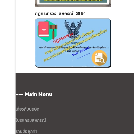
กฏกระทรวง_สหกรณ์_2564
--- Main Menu
เกี่ยวกับบริษัท
โปรแกรมสหกรณ์
รายชื่อลูกค้า