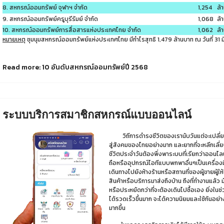
8. สหกรณ์ออมทรัพย์ จุฬาฯ จำกัด
1,254
ล้
9. สหกรณ์ออมทรัพย์ครูบุรีรัมย์ จำกัด
1,068
ล้
10. สหกรณ์ออมทรัพย์การสื่อสารแห่งประเทศไทย จำกัด
1,062
ล้
หมายเหตุ
ชุมนุมสหกรณ์ออมทรัพย์แห่งประเทศไทย มีกำไรสุทธิ 1,479 ล้านบาท ณ วันที่ 31
Read more: 10 อันดับสหกรณ์ออมทรัพย์ปี 2568
ระบบบริการสมาชิกสหกรณ์แบบออนไลน์
วิถีการดำรงชีวิตของเรานับวันแต่จะเปลี่ยน
สู่สังคมของไทยอย่างมาก และยากที่จะหลีกเลี่ยง 
ชีวิตประจำวันต้องพึ่งพาระบบที่เรียกว่าออนไล
ถือหรืออุปกรณ์ไอทีแบบพกพาอื่นๆเป็นเครื่องมื
เดินทางไปยังห้างร้านหรือสถานที่ของผู้ขายผู้ให้
สินค้าหรือบริการมาส่งถึงบ้าน ถึงที่ทำงานแล้ว ม
หรือประหยัดกว่าที่จะต้องเดินไปซื้อเอง ยิ่งในช
ได้รวดเร็วขึ้นมาก จะได้ความนิยมและใช้กันอย่
มากขึ้น