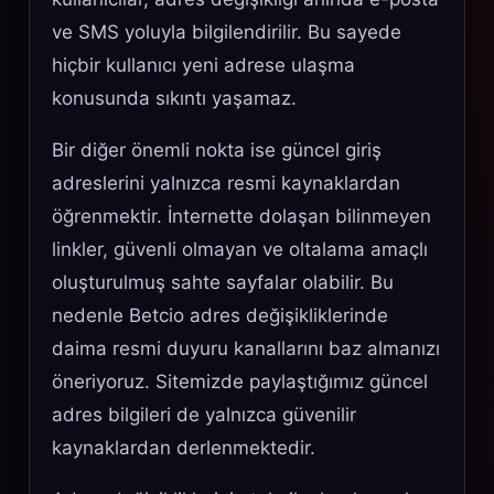
ve SMS yoluyla bilgilendirilir. Bu sayede
hiçbir kullanıcı yeni adrese ulaşma
konusunda sıkıntı yaşamaz.
Bir diğer önemli nokta ise güncel giriş
adreslerini yalnızca resmi kaynaklardan
öğrenmektir. İnternette dolaşan bilinmeyen
linkler, güvenli olmayan ve oltalama amaçlı
oluşturulmuş sahte sayfalar olabilir. Bu
nedenle Betcio adres değişikliklerinde
daima resmi duyuru kanallarını baz almanızı
öneriyoruz. Sitemizde paylaştığımız güncel
adres bilgileri de yalnızca güvenilir
kaynaklardan derlenmektedir.