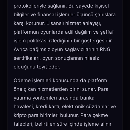
protokolleriyle sağlanır. Bu sayede kişisel
bilgiler ve finansal işlemler üçüncü şahıslara
karşı korunur. Lisanslı hizmet anlayışı,
platformun oyunlarda adil dağılım ve şeffaf
işlem politikası izlediğinin bir göstergesidir.
Ayrıca bağımsız oyun sağlayıcılarının RNG
sertifikaları, oyun sonuçlarının hilesiz
olduğunu teyit eder.
Ödeme işlemleri konusunda da platform
öne çıkan hizmetlerden birini sunar. Para
yatırma yöntemleri arasında banka
havalesi, kredi kartı, elektronik cüzdanlar ve
kripto para birimleri bulunur. Para çekme
talepleri, belirtilen süre içinde işleme alınır