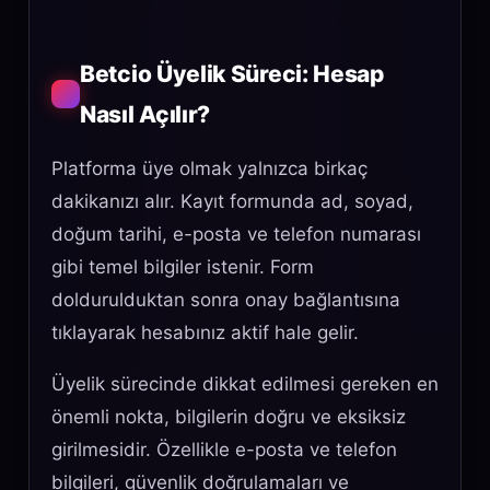
Betcio Üyelik Süreci: Hesap
Nasıl Açılır?
Platforma üye olmak yalnızca birkaç
dakikanızı alır. Kayıt formunda ad, soyad,
doğum tarihi, e-posta ve telefon numarası
gibi temel bilgiler istenir. Form
doldurulduktan sonra onay bağlantısına
tıklayarak hesabınız aktif hale gelir.
Üyelik sürecinde dikkat edilmesi gereken en
önemli nokta, bilgilerin doğru ve eksiksiz
girilmesidir. Özellikle e-posta ve telefon
bilgileri, güvenlik doğrulamaları ve