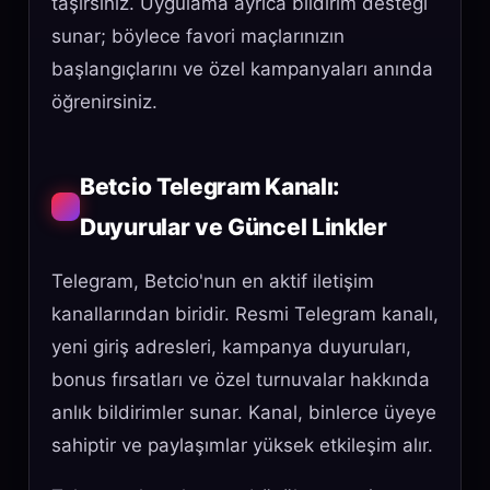
taşırsınız. Uygulama ayrıca bildirim desteği
sunar; böylece favori maçlarınızın
başlangıçlarını ve özel kampanyaları anında
öğrenirsiniz.
Betcio Telegram Kanalı:
Duyurular ve Güncel Linkler
Telegram, Betcio'nun en aktif iletişim
kanallarından biridir. Resmi Telegram kanalı,
yeni giriş adresleri, kampanya duyuruları,
bonus fırsatları ve özel turnuvalar hakkında
anlık bildirimler sunar. Kanal, binlerce üyeye
sahiptir ve paylaşımlar yüksek etkileşim alır.