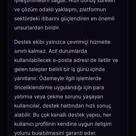
iyileştirilmesini sağlar. Hızlı dönüş süreleri
ve çözüm odaklı yaklaşım, platformun
sektördeki itibarını güçlendiren en önemli
unsurlardan biridir.
Destek ekibi yalnızca çevrimiçi hizmetle
sınırlı kalmaz. Acil durumlarda
kullanılabilecek e-posta adresi de iletilir ve
gelen talepler belirli bir iş günü içinde
yanıtlanır. Ödemeyle ilgili işlemlerde
önceliklendirme uygulandığı için para
yatırma veya çekme sorunu yaşayan
kullanıcılar, destek hattından hızlı sonuç
alabilir. Bu çok kanallı destek yapısı, her
kullanıcı profilinin kendine uygun iletişim
yolunu bulabilmesini garanti eder.