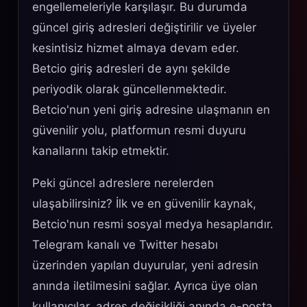
engellemeleriyle karşılaşır. Bu durumda
güncel giriş adresleri değiştirilir ve üyeler
kesintisiz hizmet almaya devam eder.
Betcio giriş adresleri de aynı şekilde
periyodik olarak güncellenmektedir.
Betcio'nun yeni giriş adresine ulaşmanın en
güvenilir yolu, platformun resmi duyuru
kanallarını takip etmektir.
Peki güncel adreslere nerelerden
ulaşabilirsiniz? İlk ve en güvenilir kaynak,
Betcio'nun resmi sosyal medya hesaplarıdır.
Telegram kanalı ve Twitter hesabı
üzerinden yapılan duyurular, yeni adresin
anında iletilmesini sağlar. Ayrıca üye olan
kullanıcılar, adres değişikliği anında e-posta