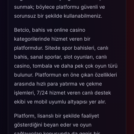
sunmak; böylece platformu güvenli ve
sorunsuz bir şekilde kullanabilmeniz.
Betcio, bahis ve online casino
kategorilerinde hizmet veren bir
platformdur. Sitede spor bahisleri, canlı
bahis, sanal sporlar, slot oyunları, canlı
casino, tombala ve daha pek çok oyun türü
bulunur. Platformun en öne çıkan özellikleri
arasında hızlı para yatırma ve çekme
işlemleri, 7/24 hizmet veren canlı destek
ekibi ve mobil uyumlu altyapısı yer alır.
Platform, lisanslı bir şekilde faaliyet
gösterdiğini beyan eder ve oyun
sağlayıcıları konusunda da geniş bir