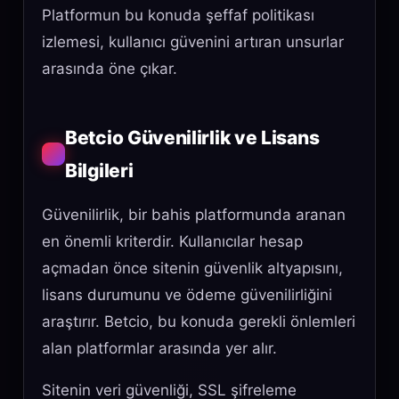
Platformun bu konuda şeffaf politikası
izlemesi, kullanıcı güvenini artıran unsurlar
arasında öne çıkar.
Betcio Güvenilirlik ve Lisans
Bilgileri
Güvenilirlik, bir bahis platformunda aranan
en önemli kriterdir. Kullanıcılar hesap
açmadan önce sitenin güvenlik altyapısını,
lisans durumunu ve ödeme güvenilirliğini
araştırır. Betcio, bu konuda gerekli önlemleri
alan platformlar arasında yer alır.
Sitenin veri güvenliği, SSL şifreleme