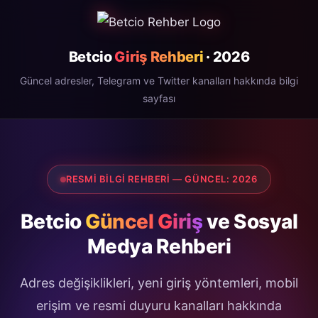
Betcio
Giriş Rehberi
· 2026
Güncel adresler, Telegram ve Twitter kanalları hakkında bilgi
sayfası
RESMI BILGI REHBERI — GÜNCEL: 2026
Betcio
Güncel Giriş
ve Sosyal
Medya Rehberi
Adres değişiklikleri, yeni giriş yöntemleri, mobil
erişim ve resmi duyuru kanalları hakkında