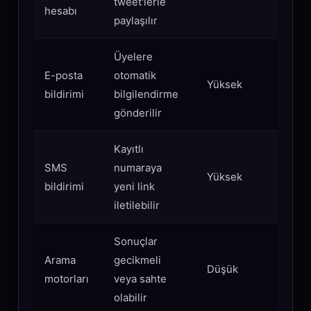
tweet'lerle
hesabı
paylaşılır
Üyelere
E-posta
otomatik
Yüksek
bildirimi
bilgilendirme
gönderilir
Kayıtlı
SMS
numaraya
Yüksek
bildirimi
yeni link
iletilebilir
Sonuçlar
Arama
gecikmeli
Düşük
motorları
veya sahte
olabilir