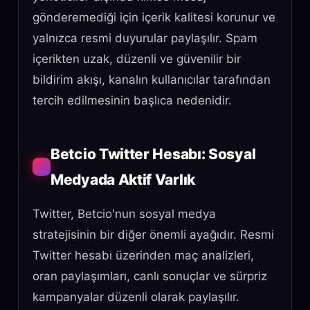
gönderemediği için içerik kalitesi korunur ve
yalnızca resmi duyurular paylaşılır. Spam
içerikten uzak, düzenli ve güvenilir bir
bildirim akışı, kanalın kullanıcılar tarafından
tercih edilmesinin başlıca nedenidir.
Betcio Twitter Hesabı: Sosyal
Medyada Aktif Varlık
Twitter, Betcio'nun sosyal medya
stratejisinin bir diğer önemli ayağıdır. Resmi
Twitter hesabı üzerinden maç analizleri,
oran paylaşımları, canlı sonuçlar ve sürpriz
kampanyalar düzenli olarak paylaşılır.