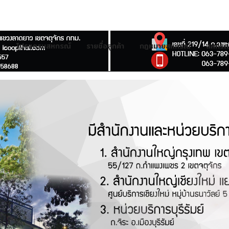
โปรแกรมสหกรณ์
รายชื่อลูกค้า
กฎหมายสหกรณ์
สหกรณ์
">