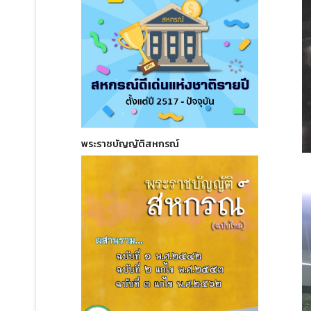
พระราชบัญญัติสหกรณ์