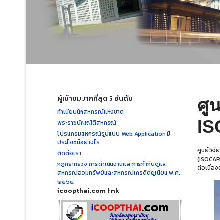
ผู้เข้าชมมากที่สุด 5 อันดับ
ศู
ทำเนียบนักสหกรณ์แห่งชาติ
IS
พระราชบัญญัติสหกรณ์
โปรแกรมสหกรณ์รูปแบบ Web Application มี
ประโยชน์อย่างไร
ศูนย์วิจ
ติดต่อเรา
(ISOCARE
กฎกระทรวง การดำเนินงานและการกำกับดูแล
ต่อเนื่อ
สหกรณ์ออมทรัพย์และสหกรณ์เครดิตยูเนี่ยน พ.ศ.
๒๕๖๔
icoopthai.com link