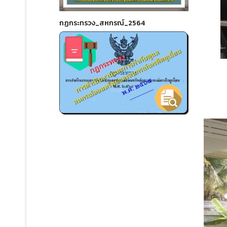
กฏกระทรวง_สหกรณ์_2564