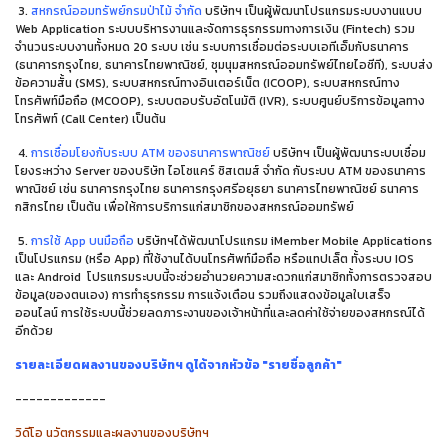
3.
สหกรณ์ออมทรัพย์กรมป่าไม้ จำกัด
บริษัทฯ เป็นผู้พัฒนาโปรแกรมระบบงานแบบ
Web Application
ระบบบริหารงานและจัดการธุรกรรมทางการเงิน (
Fintech)
รวม
จำนวนระบบงานทั้งหมด
20
ระบบ เช่น ระบบการเชื่อมต่อระบบเอทีเอ็มกับธนาคาร
(
ธนาคารกรุงไทย
,
ธนาคารไทยพาณิชย์
,
ชุมนุมสหกรณ์ออมทรัพย์ไทยไอซีที
),
ระบบส่ง
ข้อความสั้น
(SMS),
ระบบสหกรณ์ทางอินเตอร์เน็ต
(ICOOP),
ระบบสหกรณ์ทาง
โทรศัพท์มือถือ
(MCOOP),
ระบบตอบรับอัตโนมัติ
(IVR),
ระบบศูนย์บริการข้อมูลทาง
โทรศัพท์
(Call Center)
เป็นต้น
4.
การเชื่อมโยงกับระบบ ATM ของธนาคารพาณิชย์
บริษัทฯ เป็นผู้พัฒนาระบบเชื่อม
โยงระหว่าง
Server
ของบริษัท ไอโซแคร์ ซิสเตมส์ จำกัด กับระบบ
ATM
ของธนาคาร
พาณิชย์ เช่น ธนาคารกรุงไทย ธนาคารกรุงศรีอยุธยา ธนาคารไทยพาณิชย์ ธนาคาร
กสิกรไทย เป็นต้น เพื่อให้การบริการแก่สมาชิกของสหกรณ์ออมทรัพย์
5.
การใช้ App บนมือถือ
บริษัทฯได้พัฒนาโปรแกรม iMember Mobile Applications
เป็นโปรแกรม (หรือ App) ที่ใช้งานได้บนโทรศัพท์มือถือ หรือแทปเล็ต ทั้งระบบ IOS
และ Android โปรแกรมระบบนี้จะช่วยอำนวยความสะดวกแก่สมาชิกทั้งการตรวจสอบ
ข้อมูล(ของตนเอง) การทำธุรกรรม การแจ้งเตือน รวมถึงแสดงข้อมูลใบเสร็จ
ออนไลน์ การใช้ระบบนี้ช่วยลดภาระงานของเจ้าหน้าที่และลดค่าใช้จ่ายของสหกรณ์ได้
อีกด้วย
รายละเอียดผลงานของบริษัทฯ ดูได้จากหัวข้อ "รายชื่อลูกค้า"
-------------
วิดีโอ นวัตกรรมและผลงานของบริษัทฯ