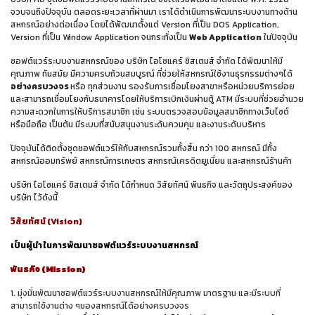
จวบจนถึงปัจจุบัน ตลอดระยะเวลาที่ผ่านมา เราได้ดำเนินการพัฒนาระบบงานทางด้าน
สหกรณ์อย่างต่อเนื่อง โดยได้พัฒนาตั้งแต่ Version ที่เป็น DOS Application,
Version ที่เป็น Window Application จนกระทั่งเป็น
Web Application
ในปัจจุบัน
ซอฟต์แวร์ระบบงานสหกรณ์ของ บริษัท ไอโซแคร์ ซิสเตมส์ จำกัด ได้พัฒนาให้มี
คุณภาพ ทันสมัย มีความครบถ้วนสมบูรณ์ ที่ช่วยให้สหกรณ์ใช้งานธุรกรรมต่างๆได้
อย่างครบวงจร
หรือ ทุกส่วนงาน รองรับการเชื่อมโยงสาขาหรือหน่วยบริการย่อย
และสามารถเชื่อมโยงกับธนาคารโดยให้บริการเบิกเงินผ่านตู้ ATM มีระบบที่ช่วยอำนวย
ความสะดวกในการให้บริการสมาชิก เช่น ระบบตรวจสอบข้อมูลสมาชิกทางเว็บไซต์
หรือมือถือ เป็นต้น มีระบบที่สนับสนุนงานระดับควมคุม และงานระดับบริหาร
ปัจจุบันได้ติดตั้งชุดซอฟต์แวร์ให้กับสหกรณ์รวมทั้งสิ้น กว่า 100 สหกรณ์ มีทั้ง
สหกรณ์ออมทรัพย์ สหกรณ์การเกษตร สหกรณ์เครดิตยูเนี่ยน และสหกรณ์ร้านค้า
บริษัท ไอโซแคร์ ซิสเตมส์ จำกัด ได้กำหนด วิสัยทัศน์ พันธกิจ และวัตถุประสงค์ของ
บริษัท ไว้ดังนี้
วิสัยทัศน์ (Vision)
เป็นผู้นำ ในการพัฒนาซอฟต์แวร์ระบบงานสหกรณ์
พันธกิจ (Mission)
1. มุ่งมั่นพัฒนา
ซอฟต์แวร์ระบบงานสหกรณ์
ให้มีคุณภาพ มาตรฐาน และมีระบบที่
สามารถใช้งานต่าง ๆของสหกรณ์ได้อย่างครบวงจร