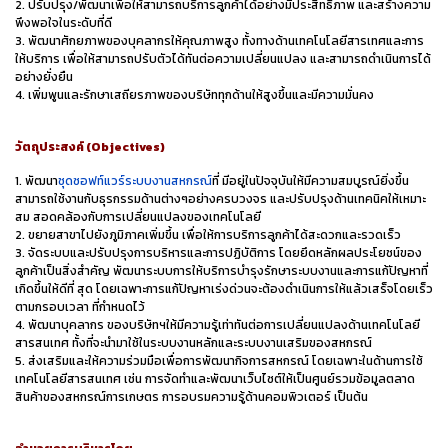
2. ปรับปรุง/พัฒนาเพื่อให้สามารถบริการลูกค้าได้อย่างมีประสิทธิภาพ และสร้างความ
พึงพอใจในระดับที่ดี
3. พัฒนาศักยภาพของบุคลากรให้คุณภาพสูง ทั้งทางด้านเทคโนโลยีสารเทศและการ
ให้บริการ เพื่อให้สามารถปรับตัวได้ทันต่อความเปลี่ยนแปลง และสามารถดำเนินการได้
อย่างยั่งยืน
4. เพิ่มพูนและรักษาเสถียรภาพของบริษัททุกด้านให้สูงขึ้นและมีความมั่นคง
วัตถุประสงค์ (Objectives)
1. พัฒนา
ชุดซอฟท์แวร์ระบบงานสหกรณ์
ที่ มีอยู่ในปัจจุบันให้มีความสมบูรณ์ยิ่งขึ้น
สามารถใช้งานกับธุรกรรมด้านต่างๆอย่างครบวงจร และปรับปรุงด้านเทคนิคให้เหมาะ
สม สอดคล้องกับการเปลี่ยนแปลงของเทคโนโลยี
2. ขยายสาขาไปยังภูมิภาคเพิ่มขึ้น เพื่อให้การบริการลูกค้าได้สะดวกและรวดเร็ว
3. จัดระบบและปรับปรุงการบริหารและการปฏิบัติการ โดยยึดหลักผลประโยชน์ของ
ลูกค้าเป็นสิ่งสำคัญ พัฒนาระบบการให้บริการบำรุงรักษาระบบงานและการแก้ปัญหาที่
เกิดขึ้นให้ดีที่ สุด โดยเฉพาะการแก้ปัญหาเร่งด่วนจะต้องดำเนินการให้แล้วเสร็จโดยเร็ว
ตามกรอบเวลา ที่กำหนดไว้
4. พัฒนาบุคลากร ของบริษัทฯให้มีความรู้เท่าทันต่อการเปลี่ยนแปลงด้านเทคโนโลยี
สารสนเทศ ทั้งที่จะนำมาใช้ในระบบงานหลักและระบบงานเสริมของสหกรณ์
5. ส่งเสริมและให้ความร่วมมือเพื่อการพัฒนากิจการสหกรณ์ โดยเฉพาะในด้านการใช้
เทคโนโลยีสารสนเทศ เช่น การจัดทำและพัฒนาเว็บไซต์ให้เป็นศูนย์รวมข้อมูลตลาด
สินค้าของสหกรณ์การเกษตร การอบรมความรู้ด้านคอมพิวเตอร์ เป็นต้น