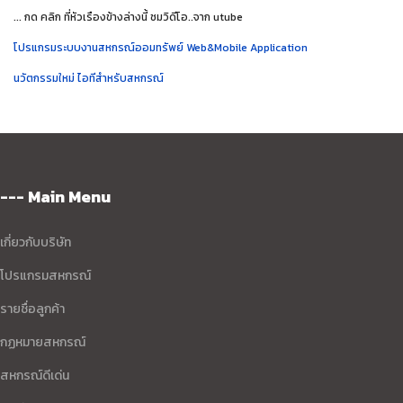
... กด คลิก ที่หัวเรืองข้างล่างนี้ ชมวิดีโอ..จาก utube
โปรแกรมระบบงานสหกรณ์ออมทรัพย์ Web&Mobile Application
นวัตกรรมใหม่ ไอทีสำหรับสหกรณ์
--- Main Menu
เกี่ยวกับบริษัท
โปรแกรมสหกรณ์
รายชื่อลูกค้า
กฏหมายสหกรณ์
สหกรณ์ดีเด่น