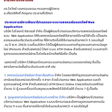
อำนวยการบริหารโดย
ดร.โกวิทย์ เจนครองธรรม กรรมการผู้จัดการ
อ.เกียรติศักดิ์ คิดนุนาม ประธานที่ปรึกษา
ประสบการณ์การพัฒนาโปรแกรมระบบงานสหกรณ์ออมทรัพย์
Web
Application
บริษัท ไอโซแคร์ ซิสเตมส์ จำกัด เป็นผู้พัฒนาโปรแกรมบริหารงานสหกรณ์ออมทรัพย์
แบบ
Web Application
ให้กับสหกรณ์ออมทรัพย์ให้สามารถใช้งานได้สำเร็จ (เป็นแห่ง
แรกและแห่งเดียวในประเทศไทย ที่มีการติดตั้งให้ใช้งานมาแล้วมากกว่า
5
รอบบัญชี
..ณ ปี พ.ศ. 2563) รวมทั้งบริษัทฯ ได้เป็นผู้พัฒนาระบบการทำธุรกรรมทางการเงินยุค
ใหม่
(Fintech)
สำหรับสหกรณ์ ได้แก่ ระบบ
ATM Online
สำหรับสหกรณ์ ระบบการทำ
ธุรกรรมของสหกรณ์ผ่านเว็บไซต์และโทรศัพท์มือถือ เป็นต้น
นอกจากนี้ บริษัทฯ ได้พัฒนาโครงการระบบการเงินครบวงจรขนาดใหญ่ ซึ่งเป็น
สถาบันการเงินชั้นนำระดับประเทศ อาทิ เช่น
1.
สหกรณ์ออมทรัพย์มหาวิทยาลัยมหิดล
จำกัด
โดยสมาชิกทำธุรกรรมทางการเงินผ่าน
เคาน์เตอร์ของหน่วยบริการทั้ง
4
สาขา ด้วยโปรแกรม
Web Application
และทำ
ธุรกรรมผ่านตู้
ATM
สำหรับสหกรณ์
(ATM Direct Online
รายแรกในประเทศไทย
)
จำนวน
12
ตู้ และเครื่องปรับสมุดแบบพลิกหน้าได้อัตโนมัติ จำนวน 7 ตู้ เป็นต้น
2.
ชุมนุมสหกรณ์ออมทรัพย์แห่งประเทศไทย จำกัด
บริษัทฯ เป็นผู้พัฒนาโปรแกรม
บริหารงานแบบ
Web Application
ระบบบริหารงานและจัดการธุรกรรมทางการเงิน
จำนวน
11
ระบบ ซึ่งสามารถใช้งานได้จริงมาแล้วมากกว่า
4
รอบปีบัญชี