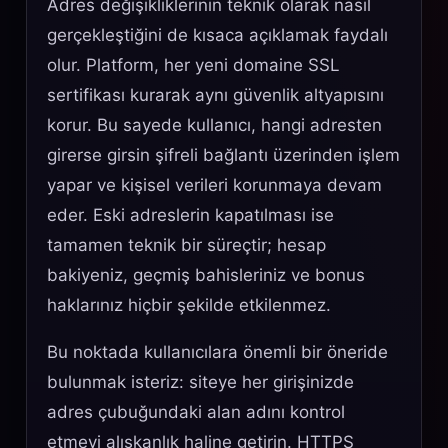
Adres değişikliklerinin teknik olarak nasıl
gerçekleştiğini de kısaca açıklamak faydalı
olur. Platform, her yeni domaine SSL
sertifikası kurarak aynı güvenlik altyapısını
korur. Bu sayede kullanıcı, hangi adresten
girerse girsin şifreli bağlantı üzerinden işlem
yapar ve kişisel verileri korunmaya devam
eder. Eski adreslerin kapatılması ise
tamamen teknik bir süreçtir; hesap
bakiyeniz, geçmiş bahisleriniz ve bonus
haklarınız hiçbir şekilde etkilenmez.
Bu noktada kullanıcılara önemli bir öneride
bulunmak isteriz: siteye her girişinizde
adres çubuğundaki alan adını kontrol
etmeyi alışkanlık haline getirin. HTTPS