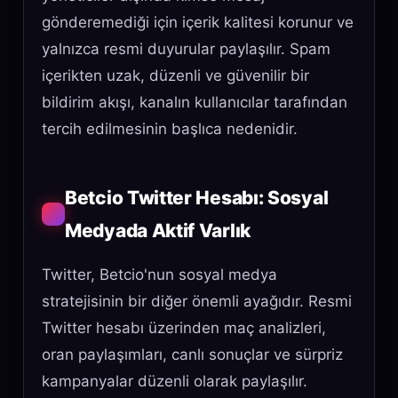
gönderemediği için içerik kalitesi korunur ve
yalnızca resmi duyurular paylaşılır. Spam
içerikten uzak, düzenli ve güvenilir bir
bildirim akışı, kanalın kullanıcılar tarafından
tercih edilmesinin başlıca nedenidir.
Betcio Twitter Hesabı: Sosyal
Medyada Aktif Varlık
Twitter, Betcio'nun sosyal medya
stratejisinin bir diğer önemli ayağıdır. Resmi
Twitter hesabı üzerinden maç analizleri,
oran paylaşımları, canlı sonuçlar ve sürpriz
kampanyalar düzenli olarak paylaşılır.