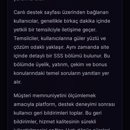
Canlı destek sayfası üzerinden bağlanan
kullanıcılar, genellikle birkaç dakika içinde
yetkili bir temsilciyle iletişime geçer.
Temsilciler, kullanıcılarına güler yüzlü ve
çözüm odaklı yaklaşır. Aynı zamanda site
içinde detaylı bir SSS bölümü bulunur. Bu
bölümde üyelik, yatırım, çekim ve bonus
konularındaki temel soruların yanıtları yer
alır.
Müşteri memnuniyetini ölçümlemek
amacıyla platform, destek deneyimi sonrası
kullanıcı geri bildirimleri toplar. Bu geri
bildirimler, hizmet kalitesinin sürekli