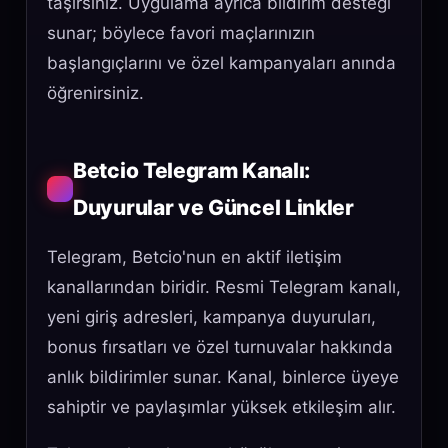
taşırsınız. Uygulama ayrıca bildirim desteği
sunar; böylece favori maçlarınızın
başlangıçlarını ve özel kampanyaları anında
öğrenirsiniz.
Betcio Telegram Kanalı:
Duyurular ve Güncel Linkler
Telegram, Betcio'nun en aktif iletişim
kanallarından biridir. Resmi Telegram kanalı,
yeni giriş adresleri, kampanya duyuruları,
bonus fırsatları ve özel turnuvalar hakkında
anlık bildirimler sunar. Kanal, binlerce üyeye
sahiptir ve paylaşımlar yüksek etkileşim alır.