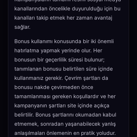
kanallarından öncelikle duyurulduğu için bu
kanalları takip etmek her zaman avantaj
sağlar.
Bonus kullanımı konusunda bir iki önemli
hatırlatma yapmak yerinde olur. Her
bonusun bir geçerlilik süresi bulunur;
tanımlanan bonusu belirtilen süre içinde
kullanmanız gerekir. Çevrim şartları da
bonusu nakde çevirmeden önce
tamamlanması gereken koşullardır ve her
kampanyanın şartları site içinde açıkça
belirtilir. Bonus şartlarını okumadan kabul
etmemek, sonradan yaşanabilecek yanlış
anlaşılmaları önlemenin en pratik yoludur.