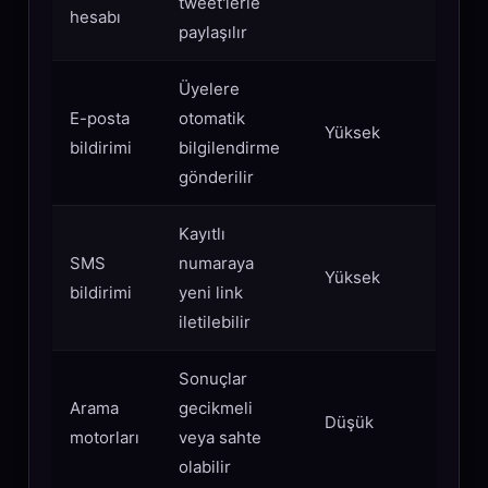
tweet'lerle
hesabı
paylaşılır
Üyelere
E-posta
otomatik
Yüksek
bildirimi
bilgilendirme
gönderilir
Kayıtlı
SMS
numaraya
Yüksek
bildirimi
yeni link
iletilebilir
Sonuçlar
Arama
gecikmeli
Düşük
motorları
veya sahte
olabilir