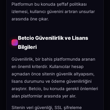
Platformun bu konuda şeffaf politikası
izlemesi, kullanıcı güvenini artıran unsurlar
arasında öne çıkar.
Betcio Güvenilirlik ve Lisans
Bilgileri
Güvenilirlik, bir bahis platformunda aranan
en önemli kriterdir. Kullanıcılar hesap
açmadan önce sitenin güvenlik altyapısını,
lisans durumunu ve ödeme güvenilirliğini
araştırır. Betcio, bu konuda gerekli önlemleri
alan platformlar arasında yer alır.
Sitenin veri güvenliği, SSL şifreleme