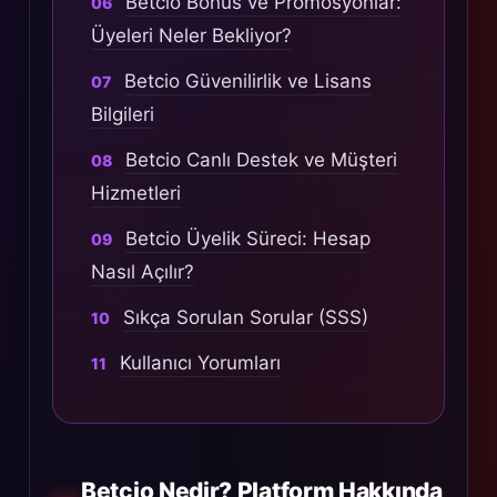
Betcio Bonus ve Promosyonlar:
Üyeleri Neler Bekliyor?
Betcio Güvenilirlik ve Lisans
Bilgileri
Betcio Canlı Destek ve Müşteri
Hizmetleri
Betcio Üyelik Süreci: Hesap
Nasıl Açılır?
Sıkça Sorulan Sorular (SSS)
Kullanıcı Yorumları
Betcio Nedir? Platform Hakkında