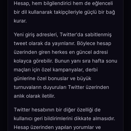
Hesap, hem bilgilendirici hem de eğlenceli
bir dil kullanarak takipçileriyle güçlü bir bağ
kurar.
Yeni giriş adresleri, Twitter'da sabitlenmiş
tweet olarak da yayınlanır. Böylece hesap
üzerinden giren herkes en güncel adresi
kolayca görebilir. Bunun yanı sıra hafta sonu
maçları için özel kampanyalar, derbi
günlerine özel bonuslar ve büyük
turnuvaların duyuruları Twitter üzerinden
anlık olarak iletilir.
Twitter hesabının bir diğer özelliği de
kullanıcı geri bildirimlerini dikkate almasıdır.
Hesap üzerinden yapılan yorumlar ve