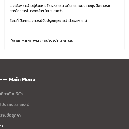
สมเด็จพระเจ้าอยู่หัวมหาวชิราลงกรณ บดินทรเทพยวรางกูร มีพระบรม
ราชโองการโปรดเกล้าฯ ให้ประกาศว่า
โดยที่เป็นการสมควรปรับปรุงกฎหมายว่าด้วยสหกรณ์
Read more: พระราชบัญญัติสหกรณ์
--- Main Menu
เกี่ยวกับบริษัท
โปรแกรมสหกรณ์
รายชื่อลูกค้า
">