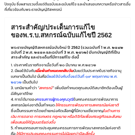
ปัจจุบัน ซึ่งผสานรวมตั้งแต่ต้นฉบับและฉบับแก้ไข และนำเสนอบทความหรือข่าวสารอื่น
ที่เกี่ยวข้องกับพระราชบัญญัติสหกรณ์
สาระสำคัญ/ประเด็นการแก้ไข
ของพ.ร.บ.สหกรณ์ฉบับแก้ไขปี 2562
พระราชบัญญัติสหกรณ์ฉบับใหม่ ปี 2562 (รวมฉบับที่ 1 พ.ศ. ๒๕๔๒
ฉบับที่ 2 พ.ศ. ๒๕๕๓ และฉบับที่ 3 พ.ศ. ๒๕๖๒) มีบทบัญญัติที่เป็น
สาระสำคัญ และประเด็นที่มีการแก้ไข ดังนี้
ประกาศในราชกิจจาเมื่อวันที่ ๒๐ มีนาคม พ.ศ.๒๕๖๒
1.
2. มีผลใช้บังคับ
เมื่อพ้นกำหนดหกสิบวัน
นับแต่วันประกาศในราชกิจจานุ
เบกษาเป็นต้นไป นั่นคือ
มีผลใช้บังคับตั้งแต่วันที่ ๑๙ พฤษภาคม พ.ศ.
๒๕๖๒
เป็นต้นไป
3. บทนิยามคำว่า
“
สหกรณ์
”
เพิ่มข้อกำหนดคุณสมบัติสมาชิกต้องเป็น
ผู้
มีสัญชาติไทย
4. การได้มาของ
กรรมการผู้ทรงคุณวุฒิ
ในคณะกรรมการพัฒนาการ
สหกรณ์แห่งชาตินั้นกำหนด
ให้กรรมการพัฒนาการสหกรณ์แห่งชาติ
ซึ่งเป็นกรรมการโดยตำแหน่งคัดเลือกผู้ที่มีความเชี่ยวชาญ
ในด้านการ
เงิน การตลาด การเกษตร กฎหมาย หรือดิจิทัลเพื่อเศรษฐกิจและสังคม
เพื่อเสนอให้รัฐมนตรีแต่งตั้ง
5. กำหนดกรอบการประชุมคณะกรรมการการพัฒนาสหกรณ์แห่งชาติ
คือ
ให้มีการประชุมคณะกรรมการไม่น้อยกว่าปีละสี่ครั้ง