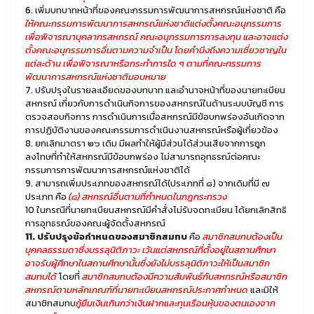
6.
เพิ่มบทบาทหน้าที่ของคณะกรรมการพัฒนาการสหกรณ์แห่งชาติ คือ
ให้คณะกรรมการพัฒนาการสหกรณ์แห่งชาติแต่งตั้งคณะอนุกรรมการ
เพื่อพิจารณาบุคลากรสหกรณ์ คณะอนุกรรมการการลงทุน และอาจแต่ง
ตั้งคณะอนุกรรมการอื่นตามความจำเป็น โดยคำนึงถึงความเชี่ยวชาญใน
แต่ละด้าน เพื่อพิจารณาหรือกระทำการใด ๆ ตามที่คณะกรรมการ
พัฒนาการสหกรณ์แห่งชาติมอบหมาย
7. ปรับปรุงในรายละเอียดของบทบาท และอำนาจหน้าที่ของนายทะเบียน
สหกรณ์ เกี่ยวกับการดำเนินกิจการของสหกรณ์ในด้านระบบบัญชี การ
ตรวจสอบกิจการ การดำเนินการเมื่อสหกรณ์มีข้อบกพร่องอันเกิดจาก
การปฏิบัติงานของคณะกรรมการดำเนินงานสหกรณ์หรือผู้เกี่ยวข้อง
8. ยกเลิกมาตรา ๒๖ เดิม มีผลทำให้ผู้มีส่วนได้ส่วนเสียจากการถูก
ลงโทษที่ทำให้สหกรณ์มีข้อบกพร่อง ไม่สามารถอุทธรณ์ต่อคณะ
กรรมการการพัฒนาการสหกรณ์แห่งชาติได้
9. สามารถเพิ่มประเภทของสหกรณ์ได้(ประเภทที่ ๘) จากเดิมที่มี ๗
ประเภท คือ
(๘) สหกรณ์อื่นตามที่กำหนดในกฎกระทรวง
10 ในกรณีที่นายทะเบียนสหกรณ์มีคำสั่งไม่รับจดทะเบียน ได้ยกเลิกสิทธิ
การอุทธรณ์ของคณะผู้จัดตั้งสหกรณ์
11. ปรับปรุงข้อกำหนดของสมาชิกสมทบ
คือ
สมาชิกสมทบต้องเป็น
บุคคลธรรมดาซึ่งบรรลุนิติภาวะ เว้นแต่สหกรณ์ที่ตั้งอยู่ในสถานศึกษา
อาจรับผู้ศึกษาในสถานศึกษานั้นซึ่งยังไม่บรรลุนิติภาวะให้เป็นสมาชิก
สมทบได้
โดยที่
สมาชิกสมทบต้องมีความสัมพันธ์กับสหกรณ์หรือสมาชิก
สหกรณ์ตามหลักเกณฑ์ที่นายทะเบียนสหกรณ์ประกาศกำหนด
และมิให้
สมาชิกสมทบ
กู้ยืมเงินเกินกว่าเงินฝากและทุนเรือนหุ้นของตนเองจาก