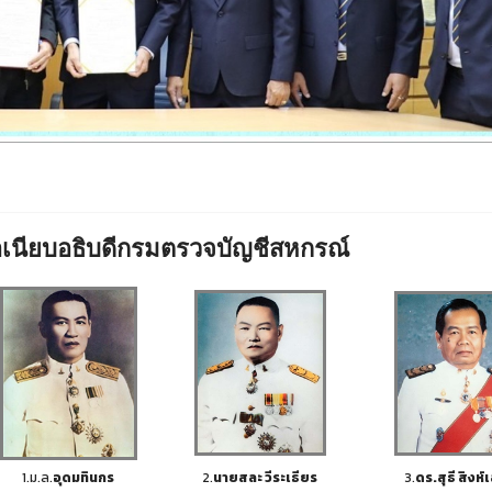
เนียบอธิบดีกรมตรวจบัญชีสหกรณ์
1.ม.ล.
อุดมทินกร
2.
นายสละ วีระเธียร
3.
ดร.สุธี สิงห์เ