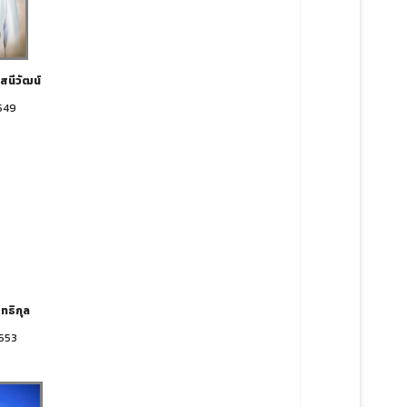
สนีวัฒน์
549
ิทธิกุล
2553