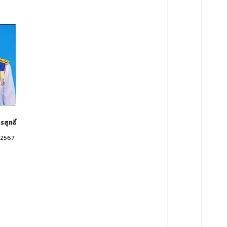
รสุทธิ์
.2567