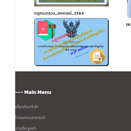
กฏกระทรวง_สหกรณ์_2564
28.
--- Main Menu
เกี่ยวกับบริษัท
โปรแกรมสหกรณ์
รายชื่อลูกค้า