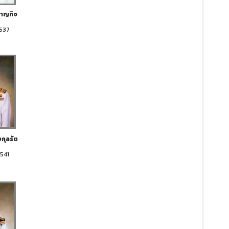
นาญกิจ
2537
งกุลรัต
2541