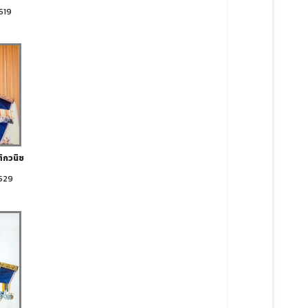
519
ิกวนิช
2529