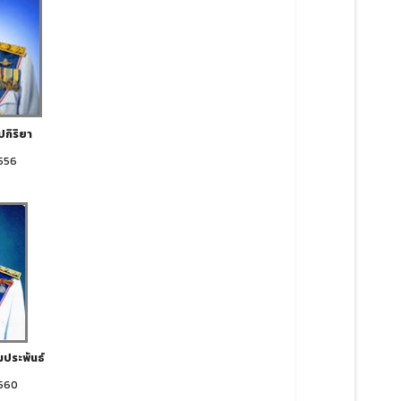
ปกิริยา
2556
มประพันธ์
2560