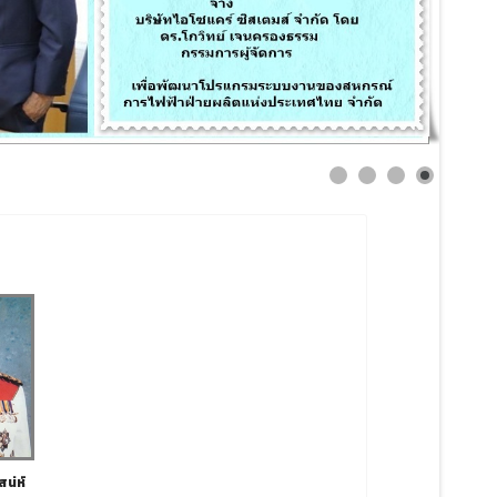
สน่ห์