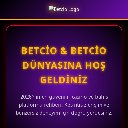
BETCIO & BETCIO
DÜNYASINA HOŞ
GELDINIZ
2026'nın en güvenilir casino ve bahis
platformu rehberi. Kesintisiz erişim ve
benzersiz deneyim için doğru yerdesiniz.