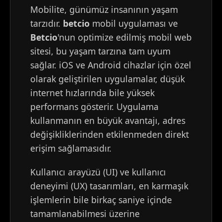
Mobilite, günümüz insanının yaşam
tarzıdır.
betcio
mobil uygulaması ve
Betcio
'nun optimize edilmiş mobil web
sitesi, bu yaşam tarzına tam uyum
sağlar. iOS ve Android cihazlar için özel
olarak geliştirilen uygulamalar, düşük
internet hızlarında bile yüksek
performans gösterir. Uygulama
kullanmanın en büyük avantajı, adres
değişikliklerinden etkilenmeden direkt
erişim sağlamasıdır.
Kullanıcı arayüzü (UI) ve kullanıcı
deneyimi (UX) tasarımları, en karmaşık
işlemlerin bile birkaç saniye içinde
tamamlanabilmesi üzerine