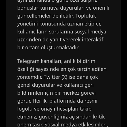
bonuslar, turnuva duyuruları ve önemli
güncellemeler de iletilir. Topluluk
yönetimi konusunda uzman ekipler,
kullanıcıların sorularına sosyal medya
üzerinden de yanıt vererek interaktif
bir ortam oluşturmaktadır.
Telegram kanalları, anlık bildirim
özelliği sayesinde en çok tercih edilen
yöntemdir. Twitter (X) ise daha çok
genel duyurular ve kullanıcı geri
bildirimleri için bir merkez görevi
görür. Her iki platformda da resmi
logolu ve onaylı hesapları takip
etmeniz, güvenliğiniz açısından kritik
önem taşır. Sosyal medya etkileşimleri,