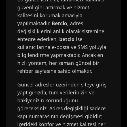
güvenliğini artırmak ve hizmet
kalitesini korumak amacıyla
yapılmaktadır.
Betcio
, adres
değişikliklerini anlık olarak sistemine
entegre ederken,
betcio
ise
kullanıcılarına e-posta ve SMS yoluyla
bilgilendirme yapmaktadır. Ancak en
hızlı yöntem, her zaman güncel bir
rehber sayfasına sahip olmaktır.
Güncel adresler üzerinden siteye giriş
yaptığınızda, tüm verilerinizin ve
bakiyenizin korunduğunu
göreceksiniz. Adres değişikliği sadece
kapı numarasının değişmesi gibidir;
içerideki konfor ve hizmet kalitesi her