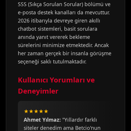
SSS (Sıkça Sorulan Sorular) bölümü ve
e-posta destek kanalları da mevcuttur.
2026 itibarıyla devreye giren akıllı
chatbot sistemleri, basit sorulara
anında yanıt vererek bekleme
sürelerini minimize etmektedir. Ancak
her zaman gerçek bir insanla görüşme
seçeneği saklı tutulmaktadır.
Kullanıcı Yorumları ve
Deneyimler
★★★★★
Ahmet Yılmaz:
"Yıllardır farklı
siteler denedim ama Betcio'nun