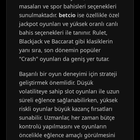
masaları ve spor bahisleri seçenekleri
sunulmaktadır.
betcio
ise özellikle özel
jackpot oyunları ve yüksek oranlı canlı
bahis seçenekleri ile tanınır. Rulet,
Blackjack ve Baccarat gibi klasiklerin
yanı sıra, son dönemin popüler
"Crash" oyunları da geniş yer tutar.
Başarılı bir oyun deneyimi için strateji
geliştirmek önemlidir. Düşük
volatiliteye sahip slot oyunları ile uzun
süreli eğlence sağlanabilirken, yüksek
riskli oyunlar büyük kazanç fırsatları
sunabilir. Uzmanlar, her zaman bütçe
kontrolü yapılmasını ve oyunların
öncelikle eğlence amaçlı görülmesini