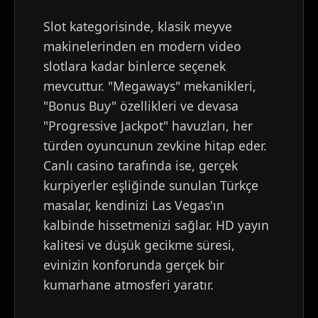
Slot kategorisinde, klasik meyve
makinelerinden en modern video
slotlara kadar binlerce seçenek
mevcuttur. "Megaways" mekanikleri,
"Bonus Buy" özellikleri ve devasa
"Progressive Jackpot" havuzları, her
türden oyuncunun zevkine hitap eder.
Canlı casino tarafında ise, gerçek
kurpiyerler eşliğinde sunulan Türkçe
masalar, kendinizi Las Vegas'ın
kalbinde hissetmenizi sağlar. HD yayın
kalitesi ve düşük gecikme süresi,
evinizin konforunda gerçek bir
kumarhane atmosferi yaratır.