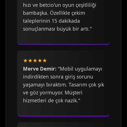
hızı ve betcio'un oyun çeşitliliği
bambaşka. Özellikle çekim
taleplerinin 15 dakikada
sonuçlanması büyük bir artı."
★★★★★
Merve Demir:
"Mobil uygulamayı
indirdikten sonra giriş sorunu
yaşamayı bıraktım. Tasarım çok şık
ve göz yormuyor. Müşteri
hizmetleri de çok nazik."