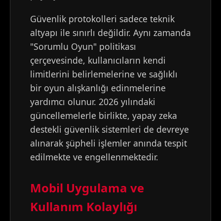
Güvenlik protokolleri sadece teknik
altyapı ile sınırlı değildir. Aynı zamanda
"Sorumlu Oyun" politikası
çerçevesinde, kullanıcıların kendi
limitlerini belirlemelerine ve sağlıklı
bir oyun alışkanlığı edinmelerine
yardımcı olunur. 2026 yılındaki
güncellemelerle birlikte, yapay zeka
destekli güvenlik sistemleri de devreye
alınarak şüpheli işlemler anında tespit
edilmekte ve engellenmektedir.
Mobil Uygulama ve
Kullanım Kolaylığı