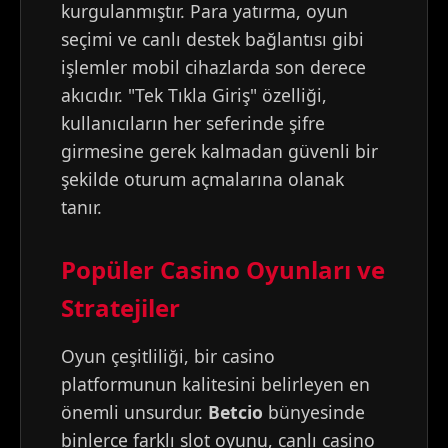
kurgulanmıştır. Para yatırma, oyun
seçimi ve canlı destek bağlantısı gibi
işlemler mobil cihazlarda son derece
akıcıdır. "Tek Tıkla Giriş" özelliği,
kullanıcıların her seferinde şifre
girmesine gerek kalmadan güvenli bir
şekilde oturum açmalarına olanak
tanır.
Popüler Casino Oyunları ve
Stratejiler
Oyun çeşitliliği, bir casino
platformunun kalitesini belirleyen en
önemli unsurdur.
Betcio
bünyesinde
binlerce farklı slot oyunu, canlı casino