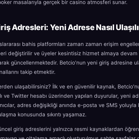
poker masalarıyla gerçek bir casino atmosferi sunar.
iş Adresleri: Yeni Adrese Nasıl Ulaşıl
slararası bahis platformları zaman zaman erişim engelleme
ri değiştirilir ve üyeler kesintisiz hizmet almaya devam e
arak güncellenmektedir. Betcio'nun yeni giriş adresine u
llarını takip etmektir.
rden ulaşabilirsiniz? İlk ve en güvenilir kaynak, Betcio
ı ve Twitter hesabı üzerinden yapılan duyurular, yeni adr
nıcılar, adres değişikliği anında e-posta ve SMS yoluyla b
e ulaşma konusunda sıkıntı yaşamaz.
üncel giriş adreslerini yalnızca resmi kaynaklardan öğre
olmayan ve oltalama amaçlı oluşturulmuş sahte sayfalar o