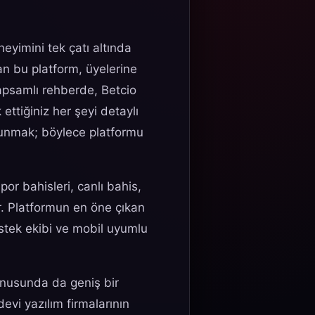
eyimini tek çatı altında
an bu platform, üyelerine
kapsamlı rehberde, Betcio
ettiğiniz her şeyi detaylı
 sunmak; böylece platformu
or bahisleri, canlı bahis,
r. Platformun en öne çıkan
estek ekibi ve mobil uyumlu
konusunda da geniş bir
evi yazılım firmalarının