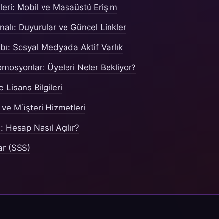
leri: Mobil ve Masaüstü Erişim
alı: Duyurular ve Güncel Linkler
bı: Sosyal Medyada Aktif Varlık
mosyonlar: Üyeleri Neler Bekliyor?
e Lisans Bilgileri
 ve Müşteri Hizmetleri
: Hesap Nasıl Açılır?
ar (SSS)