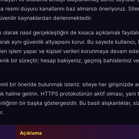
ma resmi duyuru kanallarını baz almanızı öneriyoruz. Sit
güvenilir kaynaklardan derlenmektedir.
k olarak nasıl gerçekleştiğini de kısaca açıklamak faydalı
rak aynı güvenlik altyapısını korur. Bu sayede kullanıcı,
inden işlem yapar ve kişisel verileri korunmaya devam eder
ik bir süreçtir; hesap bakiyeniz, geçmiş bahisleriniz ve
mli bir öneride bulunmak isteriz: siteye her girişinizde
ık haline getirin. HTTPS protokolünün aktif olması, yani t
ğinin bir başka göstergesidir. Bu basit alışkanlıklar, sizi
r.
Açıklama