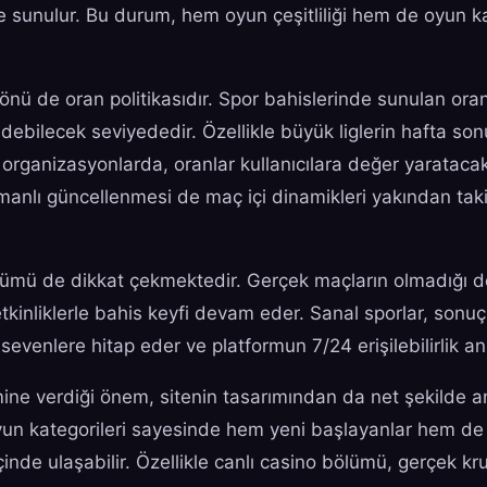
ne sunulur. Bu durum, hem oyun çeşitliliği hem de oyun ka
önü de oran politikasıdır. Spor bahislerinde sunulan oran
debilecek seviyededir. Özellikle büyük liglerin hafta so
organizasyonlarda, oranlar kullanıcılara değer yaratacak 
anlı güncellenmesi de maç içi dinamikleri yakından takip
lümü de dikkat çekmektedir. Gerçek maçların olmadığı d
l etkinliklerle bahis keyfi devam eder. Sanal sporlar, sonuç
sevenlere hitap eder ve platformun 7/24 erişilebilirlik anl
ine verdiği önem, sitenin tasarımından da net şekilde anla
yun kategorileri sayesinde hem yeni başlayanlar hem de 
 içinde ulaşabilir. Özellikle canlı casino bölümü, gerçek k