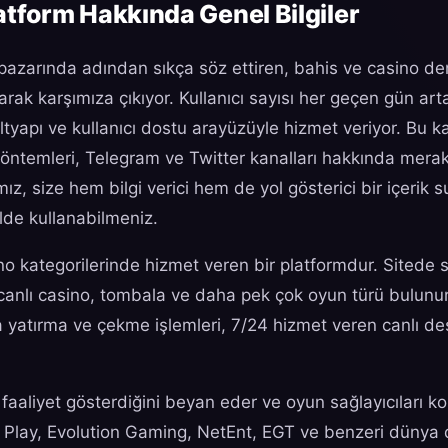
atform Hakkında Genel Bilgiler
 pazarında adından sıkça söz ettiren, bahis ve casino den
arak karşımıza çıkıyor. Kullanıcı sayısı her geçen gün art
altyapı ve kullanıcı dostu arayüzüyle hizmet veriyor. Bu 
 yöntemleri, Telegram ve Twitter kanalları hakkında merak 
ız, size hem bilgi verici hem de yol gösterici bir içerik
lde kullanabilmeniz.
no kategorilerinde hizmet veren bir platformdur. Sitede sp
ı, canlı casino, tombala ve daha pek çok oyun türü bulunu
ara yatırma ve çekme işlemleri, 7/24 hizmet veren canlı d
de faaliyet gösterdiğini beyan eder ve oyun sağlayıcıları 
c Play, Evolution Gaming, NetEnt, EGT ve benzeri dünya d