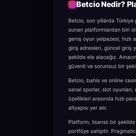
Betcio Nedir? Pl
Betcio, son yıllarda Türkiye
sunan platformlardan biri ol
geniş oyun yelpazesi, hızlı 
giriş adresleri, güncel giriş
şekilde ele alacağız. Amacım
güvenli ve sorunsuz bir şeki
Betcio, bahis ve online casi
sanal sporlar, slot oyunlar
özellikleri arasında hızlı p
altyapısı yer alır.
Platform, lisanslı bir şekil
portföye sahiptir. Pragmati