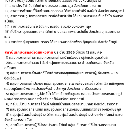
10) อาชีพปลูกสวนป่า ได้แก่ นายมนรัตน์ วิวิธธนากร จังหวัดปทุมธานี
11) สาขาบัญชีฟาร์ม ได้แก่ นางบรรจง แสนยะมูล จังหวัดมหาสารคาม
12) สาขาการพัฒนาที่ดินเพื่อเกษตรกรรม ได้แก่ นายคำภีร์ หงษ์คำ จังหวัดเพชรบูรณ์
13) สาขาการปฏิบัติทางการเกษตรที่ดีสำหรับพืช ได้แก่ นายสายชล จันทร์วิไร จังหวัด
สุโขทัย
14) สาขาเกษตรอินทรีย์ ได้แก่ นายธนิต สมแก้ว จังหวัดพัทลุง
15) ที่ปรึกษายุวชนเกษตรกร ได้แก่ นางสาวสถาพร ตะวันขึ้น จังหวัดสมุทรสงคราม
และ
16) สมาชิกกลุ่มยุวชนเกษตรกร ได้แก่ นางสาวจิราพัชร คุ้มกุดขมิ้น จังหวัดชัยภูมิ
สถาบันเกษตรกรดีเด่นแห่งชาติ
ประจำปี 2566 จำนวน 12 กลุ่ม คือ
1) กลุ่มเกษตรกรทำนา กลุ่มเกษตรกรทำนาบ้านร้องประดู่จังหวัดอุตรดิตถ์
2)กลุ่มเกษตรกรทำสวน ได้แก่ กลุ่มเกษตรกรสวนยาง ตำบลกันทรอม จังหวัด
ศรีสะเกษ
3) กลุ่มเกษตรกรเลี้ยงสัตว์ ได้แก่ วิสาหกิจชุมชนกลุ่มเกษตรกรผู้เลี้ยงแพะ - แกะ
จังหวัดแพร่
4) กลุ่มเกษตรกรทำประมง หรือกลุ่มเกษตรกรเพาะเลี้ยงสัตว์น้ำ ได้แก่ วิสาหกิจชุมชน
กลุ่มอนุรักษ์ทรัพยากรประมงพื้นบ้านปากพูน จังหวัดนครศรีธรรมราช
5) กลุ่มเกษตรกรแปรรูปสัตว์น้ำ ได้แก่ วิสาหกิจชุมชน กลุ่มแม่บ้านเกษตรกรแปรรูป
ผลผลิตทางการเกษตรสว่างวีระวงศ์จังหวัดอุบลราชธานี
6) กลุ่มแม่บ้านเกษตรกร ได้แก่ กลุ่มแม่บ้านเกษตรกรบ้านนากอ จังหวัดนราธิวาส
7) กลุ่มยุวเกษตรกร ได้แก่ กลุ่มยุวเกษตรกรโรงเรียนโนนกอกวิทยา จังหวัดชัยภูมิ
8) กลุ่มผู้ผลิตเมล็ดพันธุ์ข้าว ได้แก่ กลุ่มผู้ผลิตเมล็ดพันธุ์ข้าวบ้านแฝก - โนนสำราญ
จังหวัดนครราชสีมา
9) สถาบันเกษตรกรผู้ใช้น้ำชลประทาน ได้แก่ กลุ่มบริหารการใช้น้ำบางทรายนวล