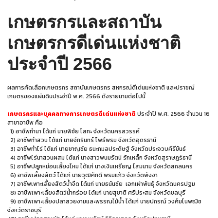
เกษตรกรและสถาบัน
เกษตรกรดีเด่นแห่งชาติ
ประจำปี 2566
ผลการคัดเลือกเกษตรกร สถาบันเกษตรกร สหกรณ์ดีเด่นแห่งชาติ และปราชญ์
เกษตรของแผ่นดินประจำปี พ.ศ. 2566 ดังรายนามต่อไปนี้
เกษตรกรและบุคคลทางการเกษตรดีเด่นแห่งชาติ
ประจำปี พ.ศ. 2566 จำนวน 16
สาขาอาชีพ คือ
1) อาชีพทำนา ได้แก่ นายพิชัย โสทะ จังหวัดนครสวรรค์
2) อาชีพทำสวน ได้แก่ นายจักรินทร์ โพธิ์พรม จังหวัดอุดรธานี
3) อาชีพทำไร่ ได้แก่ นายชาญชัย ธนะกมลประดิษฐ์ จังหวัดประจวบคีรีขันธ์
4) อาชีพไร่นาสวนผสม ได้แก่ นางสาวพนมรัตน์ รักเหล็ก จังหวัดสุราษฎร์ธานี
5) อาชีพปลูกหม่อนเลี้ยงไหม ได้แก่ นางเงินเหรียญ โสมนาม จังหวัดสกลนคร
6) อาชีพเลี้ยงสัตว์ ได้แก่ นายวุฒิศักดิ์ พรมแก้ว จังหวัดพังงา
7) อาชีพเพาะเลี้ยงสัตว์น้ำจืด ได้แก่ นายธนันชัย เอกเผ่าพันธุ์ จังหวัดนครปฐม
8) อาชีพเพาะเลี้ยงสัตว์น้ำกร่อย ได้แก่ นายสุชาติ ศรีประสม จังหวัดชลบุรี
9) อาชีพเพาะเลี้ยงปลาสวยงามและพรรณไม้น้ำ ได้แก่ นายปกรณ์ วงศ์มโนพฌิช
จังหวัดราชบุรี