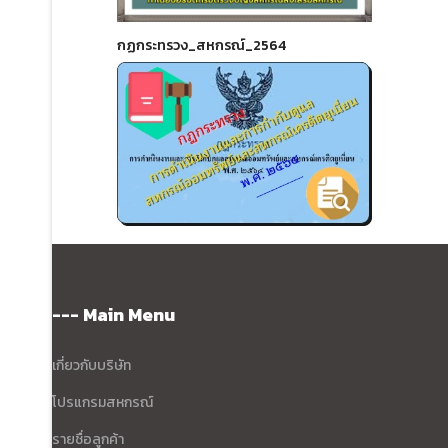
กฏกระทรวง_สหกรณ์_2564
--- Main Menu
เกี่ยวกับบริษัท
โปรแกรมสหกรณ์
รายชื่อลูกค้า