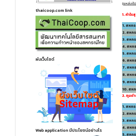
(
แหล่งข้
thaicoop.com link
1. กำไรสุ
1. สหก
2. สหก
3. สหก
4. สหก
5. สหก
ผังเว็บไซต์
6. สหก
7. สหก
8. สหก
9. สหกร
10. สห
2. ทุนดำ
1. สหกร
2. สหก
3. สหก
4. สหกร
Web application มีประโยชน์อย่างไร
5. สหก