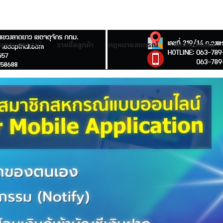
รแกรมสหกรณ์
รายชื่อลูกค้า
กฎหมายสหกรณ์
สหกรณ์ดีเด่น