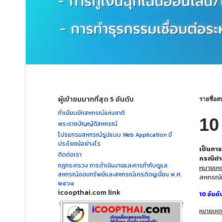
ผู้เข้าชมมากที่สุด 5 อันดับ
รายชื่อส
ทำเนียบนักสหกรณ์แห่งชาติ
10
พระราชบัญญัติสหกรณ์
โปรแกรมสหกรณ์รูปแบบ Web Application มี
ประโยชน์อย่างไร
เป็นการ
ติดต่อเรา
กรณีต่า
กฎกระทรวง การดำเนินงานและการกำกับดูแล
หมายเหต
สหกรณ์ออมทรัพย์และสหกรณ์เครดิตยูเนี่ยน พ.ศ.
สหกรณ์ท
๒๕๖๔
icoopthai.com link
10 อันด
หมายเหตุ