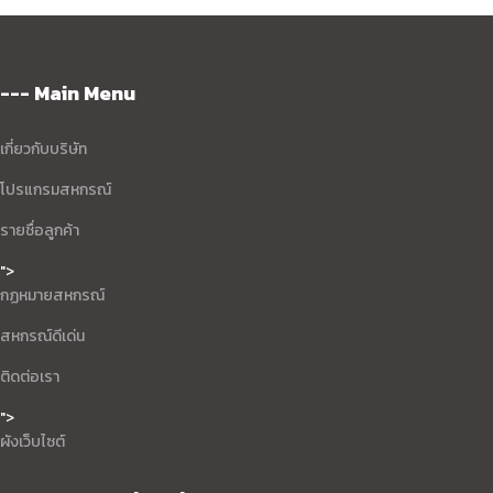
--- Main Menu
เกี่ยวกับบริษัท
โปรแกรมสหกรณ์
รายชื่อลูกค้า
">
กฏหมายสหกรณ์
สหกรณ์ดีเด่น
ติดต่อเรา
">
ผังเว็บไซต์