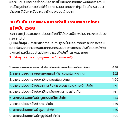
ผลิตแห่งประเทศไทย จำกัด ยังครองเป็นสหกรณ์ออมทรัพย์ที่ผลการดำเนิน
งานได้สูงอีกเช่นเคยเช่น มีกำไรสิทธิ 6,188 ล้านบาท มีทุนเรือนหุ้น 58,368
ล้านบาท มีเงินฝากรับจากสมาชิก100,020 ล้านบาท
10 อันดับแรกของผลการดำเนินงานสหกรณ์ออม
ทรัพย์ปี 2568
หมายเหตุ
ไม่รวมสหกรณ์ออมทรัพย์ที่มีลักษณะพิเศษต่างจากสหกรณ์ออม
ทรัพย์ทั่วไป
(
แหล่งข้อมูล
- รายงานกิจการประจำปี(ถือเป็นหลัก)/รายการย่อทรัพย์สิน
และหนี้สิน/รายงานสารสนเทศทางการเงินของกรมตรวจบัญชีสหกรณ์/ข่าว
สหกรณ์ และสื่อออนไลน์ต่างๆ สำรวจถึงวันที่ 25/02/2569
1. กำไรสุทธิ (ไม่รวมชุมนุมสหกรณ์ออมทรัพย์)
1. สหกรณ์ออมทรัพย์การไฟฟ้าฝ่ายผลิตแห่งประเทศไทย จำกัด
6,1
2. สหกรณ์ออมทรัพย์พนักงานการไฟฟ้าส่วนภูมิภาค จำกัด
2,2
3. สหกรณ์ออมทรัพย์มหาวิทยาลัยมหิดล จำกัด
1,9
4. สหกรณ์ออมทรัพย์ธนาคารเพื่อการเกษตรและสหกรณ์ฯ จำกัด
1,71
5. สหกรณ์ออมทรัพย์มหาวิทยาลัยเกษตรศาสตร์ จำกัด
1,61
6. สหกรณ์ออมทรัพย์ครูนครราชสีมา จำกัด
1,4
7. สหกรณ์ออมทรัพย์ กทม. จำกัด
1,2
8. สหกรณ์ออมทรัพย์ จุฬาฯ จำกัด
1,2
9. สหกรณ์ออมทรัพย์ครูบุรีรัมย์ จำกัด
1,0