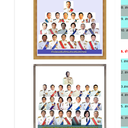
8. 
9. ส
10. 
5. 
1. ส
2. ส
3.สห
4. ส
5. ส
6. ส