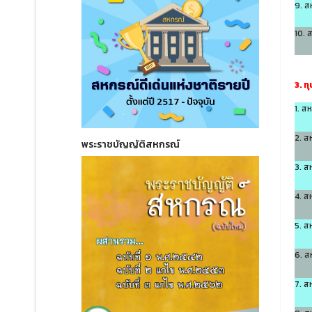
9. ส
10. 
3. ท
1. ส
2. ส
พระราชบัญญัติสหกรณ์
3. ส
4. ส
5. ส
6. ส
7. ส