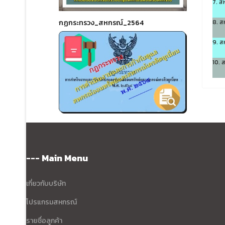
7. ส
8. ส
กฏกระทรวง_สหกรณ์_2564
9. ส
10. 
--- Main Menu
เกี่ยวกับบริษัท
โปรแกรมสหกรณ์
รายชื่อลูกค้า