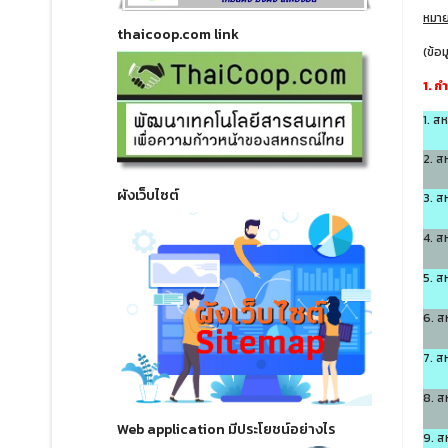
หมาย
thaicoop.com link
(ข้อ
1. ก
1. ส
2. ส
ผังเว็บไซต์
3. ส
4. ส
5. ส
6. ส
7. ส
8. ส
Web application มีประโยชน์อย่างไร
9. ส