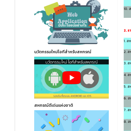
10. 
2. ร
1. ส
นวัตกรรมใหม่ไอทีสำหรับสหกรณ์
2. ส
3. ส
4. ส
5. ส
6. ส
สหกรณ์ดีเด่นแห่งชาติ
7. ส
8. ส