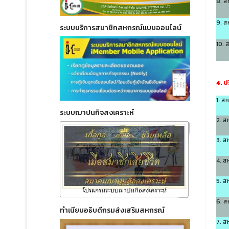
8. ส
9. ส
ระบบบริการสมาชิกสหกรณ์แบบออนไลน์
10. 
4. ป
1. ส
ระบบฌาปนกิจสงเคราะห์
2. ส
3. ส
4. ส
5. ส
6. ส
ทำเนียบอธิบดีกรมส่งเสริมสหกรณ์
7. ส