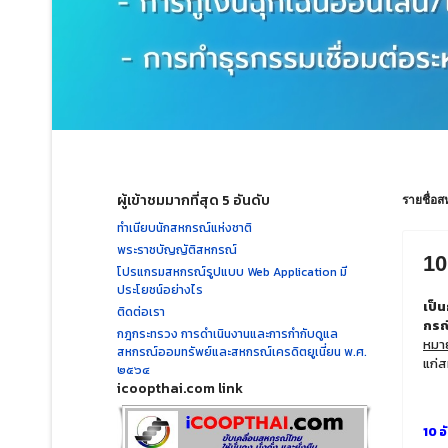
ผู้เข้าชมมากที่สุด 5 อันดับ
รายชื่อส
ทำเนียบนักสหกรณ์แห่งชาติ
พระราชบัญญัติสหกรณ์
10
โปรแกรมสหกรณ์รูปแบบ Web Application มี
ประโยชน์อย่างไร
เป็น
ติดต่อเรา
กรณ
กฎกระทรวง การดำเนินงานและการกำกับดูแล
หมา
สหกรณ์ออมทรัพย์และสหกรณ์เครดิตยูเนี่ยน พ.ศ.
แก่ส
๒๕๖๔
icoopthai.com link
10 