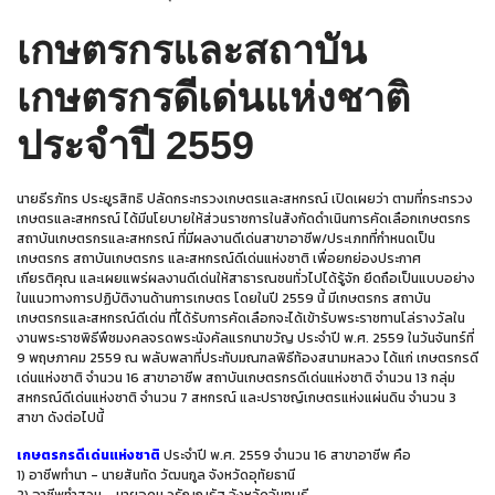
เกษตรกรและสถาบัน
เกษตรกรดีเด่นแห่งชาติ
ประจำปี 2559
นายธีรภัทร ประยูรสิทธิ ปลัดกระทรวงเกษตรและสหกรณ์ เปิดเผยว่า ตามที่กระทรวง
เกษตรและสหกรณ์ ได้มีนโยบายให้ส่วนราชการในสังกัดดำเนินการคัดเลือกเกษตรกร
สถาบันเกษตรกรและสหกรณ์ ที่มีผลงานดีเด่นสาขาอาชีพ/ประเภทที่กำหนดเป็น
เกษตรกร สถาบันเกษตรกร และสหกรณ์ดีเด่นแห่งชาติ เพื่อยกย่องประกาศ
เกียรติคุณ และเผยแพร่ผลงานดีเด่นให้สาธารณชนทั่วไปได้รู้จัก ยึดถือเป็นแบบอย่าง
ในแนวทางการปฏิบัติงานด้านการเกษตร โดยในปี 2559 นี้ มีเกษตรกร สถาบัน
เกษตรกรและสหกรณ์ดีเด่น ที่ได้รับการคัดเลือกจะได้เข้ารับพระราชทานโล่รางวัลใน
งานพระราชพิธีพืชมงคลจรดพระนังคัลแรกนาขวัญ ประจำปี พ.ศ. 2559 ในวันจันทร์ที่
9 พฤษภาคม 2559 ณ พลับพลาที่ประทับมณฑลพิธีท้องสนามหลวง ได้แก่ เกษตรกรดี
เด่นแห่งชาติ จำนวน 16 สาขาอาชีพ สถาบันเกษตรกรดีเด่นแห่งชาติ จำนวน 13 กลุ่ม
สหกรณ์ดีเด่นแห่งชาติ จำนวน 7 สหกรณ์ และปราชญ์เกษตรแห่งแผ่นดิน จำนวน 3
สาขา ดังต่อไปนี้
เกษตรกรดีเด่นแห่งชาติ
ประจำปี พ.ศ. 2559 จำนวน 16 สาขาอาชีพ คือ
1) อาชีพทำนา - นายสันทัด วัฒนกูล จังหวัดอุทัยธานี