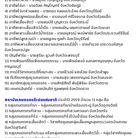
2) อาชีพทำสวน - นายอุดม วรัญญูรัฐ จังหวัดจันทบุรี
3) อาชีพไร่นา - นายดิลก ภิญโญศรี จังหวัดชัยภูมิ
4) อาชีพไร่นาส่วนผสม - นายทอง หลอมประโคน จังหวัดบุรีรัมย์
5) อาชีพปลูกหม่อนเลี้ยงไหม - นางอนงค์ ศรีไชยบาล จังหวัดร้อยเอ็ด
6) อาชีพเลี้ยงสัตว์ - นายสมบัติ บุญถาวร จังหวัดกระบี่
7) อาชีพเพาะเลี้ยงสัตว์น้ำจืด - นายชนธัญ นฤเศวตานนท์ จังหวัดยะลา
8) อาชีพเพาะเลี้ยงสัตว์น้ำกร่อย - นายอนุสรณ์ พงษ์พานิช จังหวัดประจวบคีรีขันธ์
9) อาชีพปลูกสวนป่า - นายหนูเคน ทูลคำ จังหวัดบุรีรัมย์
10) อาชีพเพาะเลี้ยงปลาสวยงามและพรรณไม้น้ำ - นายอำนวย เตชะวรงค์สกุล
จังหวัดนครปฐม
11) บัญชีฟาร์ม - นายสุริยะ ชูวงศ์ จังหวัดเพชรบุรี
12) การพัฒนาที่ดินเพื่อเกษตรกรรม - นายพัฒน์พงษ์ มงคลกาญจนคุณ จังหวัด
กาญจนบุรี
13) การใช้วิชาเกษตรดีที่เหมาะสม - นายนิโรจน์ แสนไชย จังหวัดลำพูน
14) ที่ปรึกษากลุ่มยุวเกษตรกร - นายสมสุข เพชรกาญจน์ จังหวัดสงขลา
15) สมาชิกกลุ่มยุวเกษตรกร - นายสิทธิศักดิ์ พันธุ์พิริยะ จังหวัดตราด
16) เกษตรอินทรีย์ - นายบัณฑิต กูลพฤกษ์ จังหวัดตราด
สถาบันเกษตรกรดีเด่นแห่งชาติ
ประจำปี 2559 จำนวน 13 กลุ่ม คือ
1) กลุ่มเกษตรกรทำนา - กลุ่มเกษตรกรทำนาบ้านร้องประดู่ จังหวัดอุตรดิตถ์
2) กลุ่มเกษตรกรทำสวน - กลุ่มเกษตรกรทำสวนควนเมา จังหวัดตรัง
3) กลุ่มเกษตรกรทำไร่ - กลุ่มเกษตรกรทำไร่โป่งน้ำร้อน จังหวัดเชียงใหม่
4) กลุ่มเกษตรกรเลี้ยงสัตว์ - วิสาหกิจชุมชนกลุ่มเลี้ยงหมูหลุมครบวงจรบ้านกะทม
จังหวัดสุรินทร์
5) กลุ่มเกษตรกรทำประมง หรือกลุ่มเกษตรกรเพาะเลี้ยงสัตว์น้ำ - กลุ่มวิสาหกิจชุมชน