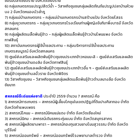
ชมรมปลาเชียงราย จังหวัดเชียงราย
6) กลุ่มเกษตรกรแปรรูปสัตว์น้ำ - วิสาหกิจชุมชนกลุ่มผลิตภัณฑ์แปรรูปปลาบ้านห้วย
บง 2 จังหวัดหนองบัวลำภู
7) กลุ่มแม่บ้านเกษตรกร - กลุ่มแม่บ้านเกษตรกรบ้านสร้างแป้น จังหวัดยโสธร
8) กลุ่มยุวเกษตรกร - กลุ่มยุวเกษตรกรโรงเรียนท่านผู้หญิงจันทิมาพึ่งบารมี จังหวัด
สกลนคร
9) กลุ่มผู้ผลิตเมล็ดพันธุ์ข้าว - กลุ่มผู้ผลิตเมล็ดพันธุ์ข้าวบ้านโพนแพง จังหวัด
กาฬสินธุ์
10) สถาบันเกษตรกรผู้ใช้น้ำชลประทาน - กลุ่มบริหารการใช้น้ำชลประทาน
เกษตรสมบูรณ์ จังหวัดสกลนคร
11) ศูนย์ส่งเสริมและผลิตพันธุ์ข้าวชุมชนประเภทข้าวหอมมะลิ - ศูนย์ส่งเสริมและผลิต
พันธุ์ข้าวชุมชนบ้านดงลิง จังหวัดกาฬสินธุ์
12) ศูนย์ส่งเสริมและผลิตพันธุ์ข้าวชุมชนประเภทข้าวอื่น ๆ - ศูนย์ส่งเสริมและผลิต
พันธุ์ข้าวชุมชนตำบลงิ้วราย จังหวัดพิจิตร
13) วิสาหกิจชุมชน - วิสาหกิจชุมชนกลุ่มผลิตเมล็ดพันธุ์ข้าวตำบลนางลือ จังหวัด
ชัยนาท
สหกรณ์ดีเด่นแห่งชาติ
ประจำปี 2559 จำนวน 7 สหกรณ์ คือ
1) สหกรณ์การเกษตร – สหกรณ์ผู้เลี้ยงโคขุนในเขตปฏิรูปที่ดินปางศิลาทอง จำกัด
จังหวัดกำแพงเพชร
2) สหกรณ์โคนม – สหกรณ์นิคมแม่แตง จำกัด จังหวัดเชียงใหม่
3) สหกรณ์นิคม - สหกรณ์เดินรถกระทุ่มแบน จำกัด จังหวัดสมุทรสาคร
4) สหกรณ์ผู้ผลิตยางพารา – สหกรณ์กองทุนสวนยางโนนสุวรรณ จำกัด จังหวัด
บุรีรัมย์
5) สหกรณ์ออมทรัพย์ – สหกรณ์ออมทรัพย์โรงพยาบาลตำรวจ จำกัด