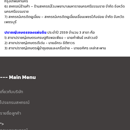
กรุงเทพมหานคร
6) สหกรณ์ร้านค้า – ร้านสหกรณ์โรงพยาบาลมหาราชนครศรีธรรมราช จำกัด จังหวัด
นครศรีธรรมราช
7) สหกรณ์เครดิตยูเนี่ยน – สหกรณ์เครดิตยูเนี่ยนเขื่อนเพชรโค้งข่อย จำกัด จังหวัด
เพชรบุรี
ปราชญ์เกษตรของแผ่นดิน
ประจำปี 2559 จำนวน 3 สาขา คือ
1) สาขาปราชญ์เกษตรเศรษฐกิจพอเพียง - นายคำพันธ์ เหล่าวงษี
2) สาขาปราชญ์เกษตรดีเด่น - นายอัคระ ธิติถาวร
3) สาขาปราชญ์เกษตรผู้นำชุมชนและเครือข่าย - นายอคิศร เหล่าสะพาน
--- Main Menu
เกี่ยวกับบริษัท
โปรแกรมสหกรณ์
รายชื่อลูกค้า
">