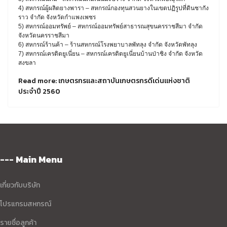
4) สหกรณ์ผู้ผลิตยางพารา – สหกรณ์กองทุนสวนยางในเขตปฏิรูปที่ดินชากัง
ราว จำกัด จังหวัดกำแพงเพชร
5) สหกรณ์ออมทรัพย์ – สหกรณ์ออมทรัพย์สาธารณสุขนครราชสีมา จำกัด
จังหวัดนครราชสีมา
6) สหกรณ์ร้านค้า – ร้านสหกรณ์โรงพยาบาลพัทลุง จำกัด จังหวัดพัทลุง
7) สหกรณ์เครดิตยูเนี่ยน – สหกรณ์เครดิตยูเนี่ยนบ้านป่าชิง จำกัด จังหวัด
สงขลา
Read more: เกษตรกรและสถาบันเกษตรกรดีเด่นแห่งชาติ
ประจำปี 2560
--- Main Menu
เกี่ยวกับบริษัท
โปรแกรมสหกรณ์
รายชื่อลูกค้า