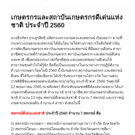
เกษตรกรและสถาบันเกษตรกรดีเด่นแห่ง
ชาติ ประจำปี 2560
นายธีรภัทร ประยูรสิทธิ ปลัดกระทรวงเกษตรและสหกรณ์ เปิดเผยว่า ตามที่
กระทรวงเกษตรและสหกรณ์ ได้มีนโยบายให้ส่วนราชการในสังกัดดำเนิน
การคัดเลือกเกษตรกร สถาบันเกษตรกรและสหกรณ์ ที่มีผลงานดีเด่น สาขา
อาชีพ/ประเภทที่กำหนดเป็นเกษตรกร สถาบันเกษตรกร และสหกรณ์ดีเด่น
แห่งชาติ เพื่อยกย่องประกาศเกียรติคุณ และเผยแพร่ผลงานดีเด่นให้
สาธารณชนทั่วไปได้รู้จัก ยึดถือเป็นแบบอย่างในแนวทางการปฏิบัติงาน
ด้านการเกษตร โดยในปี 2560 นี้ มีเกษตรกร สถาบันเกษตรกร และสหกรณ์
ดีเด่น ที่ได้รับการคัดเลือกจะได้เข้ารับพระราชทานโล่รางวัล ในงานพระ
ราชพิธีพืชมงคลจรดพระนังคัลแรกนาขวัญ ประจำปี พ.ศ. 2560 วันศุกร์ที่
12 พฤษภาคม 2560 ณ พลับพลา ที่ประทับมณฑลพิธีท้องสนามหลวง ได้แก่
เกษตรกรดีเด่นแห่งชาติ จำนวน 16 สาขาอาชีพ สถาบันเกษตรกรดีเด่นแห่ง
ชาติ จำนวน 13 กลุ่ม สหกรณ์ดีเด่นแห่งชาติ จำนวน 7 สหกรณ์ และปราชญ์
เกษตรแห่งแผ่นดิน จำนวน 4 สาขา ดังต่อไปนี้
สหกรณ์ดีเด่นแห่งชาติ
ประจำปี 2560 จำนวน 7 สหกรณ์ คือ
1) สหกรณ์การเกษตร – สหกรณ์การเกษตรย่านตาขาว จำกัด จังหวัดตรัง
2) สหกรณ์โคนม – สหกรณ์โคนมพิมาย จำกัด จังหวัดนครราชสีมา
3) สหกรณ์นิคม - สหกรณ์นิคมเนินมะปราง จำกัด จังหวัดพิษณุโลก