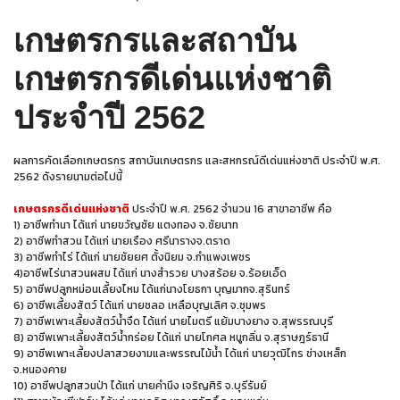
เกษตรกรและสถาบัน
เกษตรกรดีเด่นแห่งชาติ
ประจำปี 2562
ผลการคัดเลือกเกษตรกร สถาบันเกษตรกร และสหกรณ์ดีเด่นแห่งชาติ ประจำปี พ.ศ.
2562 ดังรายนามต่อไปนี้
เกษตรกรดีเด่นแห่งชาติ
ประจำปี พ.ศ. 2562 จำนวน 16 สาขาอาชีพ คือ
1) อาชีพทำนา ได้แก่ นายขวัญชัย แตงทอง จ.ชัยนาท
2) อาชีพทำสวน ได้แก่ นายเรือง ศรีนารางจ.ตราด
3) อาชีพทำไร่ ได้แก่ นายชัยยศ ตั้งนิยม จ.กําแพงเพชร
4)อาชีพไร่นาสวนผสม ได้แก่ นางสํารวย บางสร้อย จ.ร้อยเอ็ด
5) อาชีพปลูกหม่อนเลี้ยงไหม ได้แก่นางโยธกา บุญมากจ.สุรินทร์
6) อาชีพเลี้ยงสัตว์ ได้แก่ นายชลอ เหลือบุญเลิศ จ.ชุมพร
7) อาชีพเพาะเลี้ยงสัตว์น้ำจืด ได้แก่ นายไมตรี แย้มบางยาง จ.สุพรรณบุรี
8) อาชีพเพาะเลี้ยงสัตว์น้ำกร่อย ได้แก่ นายโกศล หนูกลิ่น จ.สุราษฎร์ธานี
9) อาชีพเพาะเลี้ยงปลาสวยงามและพรรณไม้น้ำ ได้แก่ นายวุฒิไกร ช่างเหล็ก
จ.หนองคาย
10) อาชีพปลูกสวนป่า ได้แก่ นายคํานึง เจริญศิริ จ.บุรีรัมย์