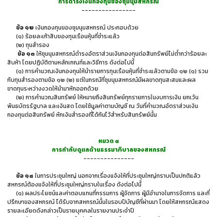
การดำรงเงินกองทุนของชุมนุมสหกรณ์
----------------
ข้อ ๑๒
เงินกองทุนของชุมนุมสหกรณ์ ประกอบด้วย
(๑) ร้อยละเก้าสิบของทุนเรือนหุ้นที่ชำระแล้ว
(๒) ทุนสำรอง
ข้อ ๑๓
ให้ชุมนุมสหกรณ์ดำรงอัตราส่วนเงินกองทุนต่อสินทรัพย์ไม่ต่ำกว่าร้อยละ
สิบห้า โดยปฏิบัติตามหลักเกณฑ์และวิธีการ ดังต่อไปนี้
(๑) การคำนวณเงินกองทุนให้นำรายการทุนเรือนหุ้นที่ชำระแล้วตามข้อ ๑๒ (๑) รวม
กับทุนสำรองตามข้อ ๑๒ (๒) แต่ในกรณีที่ชุมนุมสหกรณ์มีผลขาดทุนสะสมและผล
ขาดทุนระหว่างงวดให้นำมาหักออกด้วย
(๒) การคำนวณสินทรัพย์ ให้หมายถึงสินทรัพย์ทุกรายการในงบการเงิน ยกเว้น
พันธบัตรรัฐบาล และเงินสด โดยใช้มูลค่าตามบัญชี ณ วันที่คำนวณอัตราส่วนเงิน
กองทุนต่อสินทรัพย์ หักเงินสำรองที่ได้กันไว้สำหรับสินทรัพย์นั้น
หมวด ๔
การกำกับดูแลด้านธรรมาภิบาลของสหกรณ์
---------------
ข้อ ๑๔
ในการประชุมใหญ่ นอกจากเรื่องแจ้งให้ที่ประชุมใหญ่ทราบเป็นปกติแล้ว
สหกรณ์ต้องแจ้งให้ที่ประชุมใหญ่ทราบในเรื่อง ดังต่อไปนี้
(๑) ผลประโยชน์และค่าตอบแทนที่กรรมการ ผู้จัดการ ผู้มีอำนาจในการจัดการ และที่
ปรึกษาของสหกรณ์ ได้รับจากสหกรณ์นั้นในรอบปีบัญชีที่ผ่านมา โดยให้สหกรณ์แสดง
รายละเอียดดังกล่าวเป็นรายบุคคลในรายงานประจำปี