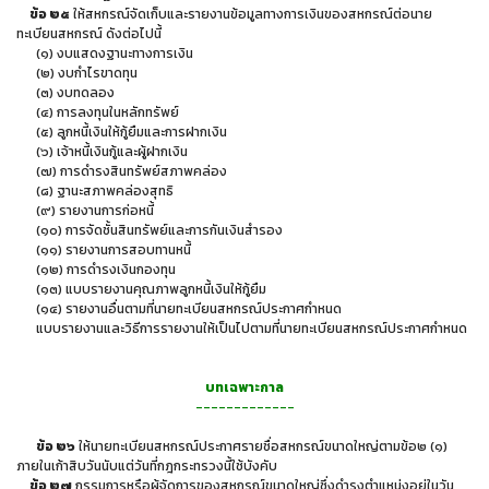
ข้อ ๒๕
ให้สหกรณ์จัดเก็บและรายงานข้อมูลทางการเงินของสหกรณ์ต่อนาย
ทะเบียนสหกรณ์ ดังต่อไปนี้
(๑) งบแสดงฐานะทางการเงิน
(๒) งบกำไรขาดทุน
(๓) งบทดลอง
(๔) การลงทุนในหลักทรัพย์
(๕) ลูกหนี้เงินให้กู้ยืมและการฝากเงิน
(๖) เจ้าหนี้เงินกู้และผู้ฝากเงิน
(๗) การดำรงสินทรัพย์สภาพคล่อง
(๘) ฐานะสภาพคล่องสุทธิ
(๙) รายงานการก่อหนี้
(๑๐) การจัดชั้นสินทรัพย์และการกันเงินสำรอง
(๑๑) รายงานการสอบทานหนี้
(๑๒) การดำรงเงินกองทุน
(๑๓) แบบรายงานคุณภาพลูกหนี้เงินให้กู้ยืม
(๑๔) รายงานอื่นตามที่นายทะเบียนสหกรณ์ประกาศกำหนด
แบบรายงานและวิธีการรายงานให้เป็นไปตามที่นายทะเบียนสหกรณ์ประกาศกำหนด
บทเฉพาะกาล
-------------
ข้อ ๒๖
ให้นายทะเบียนสหกรณ์ประกาศรายชื่อสหกรณ์ขนาดใหญ่ตามข้อ๒ (๑)
ภายในเก้าสิบวันนับแต่วันที่กฎกระทรวงนี้ใช้บังคับ
ข้อ ๒๗
กรรมการหรือผู้จัดการของสหกรณ์ขนาดใหญ่ซึ่งดำรงตำแหน่งอยู่ในวัน