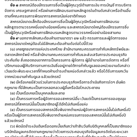
ข้อ ๘
สหกรณ์ต้องมีกรรมการซึ่งเป็นผู้มีคุณวุฒิด้านการเงิน การบัญชี การบริหาร
จัดการ เศรษฐศาสตร์ หรือผ่านการฝึกอบรมตามหลักสูตรในด้านดังกล่าวหรือด้านอื่น
ตามที่คณะกรรมการพัฒนาการสหกรณ์แห่งชาติกำหนด
สหกรณ์ขนาดเล็กต้องมีกรรมการซึ่งเป็นผู้มีคุณวุฒิหรือผ่านการฝึกอบรม
หลักสูตรตามวรรคหนึ่งอย่างน้อยหนึ่งคน และสหกรณ์ขนาดใหญ่ต้องมีกรรมการซึ่ง
เป็นผู้มีคุณวุฒิหรือผ่านการฝึกอบรมหลักสูตรตามวรรคหนึ่งอย่างน้อยสามคน
ข้อ ๙
นอกจากลักษณะต้องห้ามตามมาตรา ๕๒ แล้ว กรรมการและผู้จัดการของ
สหกรณ์ขนาดใหญ่ต้องไม่มีลักษณะต้องห้ามดังต่อไปนี้ด้วย
(๑) เคยถูกธนาคารแห่งประเทศไทย สำนักงานคณะกรรมการกำกับหลักทรัพย์และ
ตลาดหลักทรัพย์ หรือสำนักงานคณะกรรมการกำกับและส่งเสริมการประกอบธุรกิจ
ประกันภัย สั่งถอดถอนจากการเป็นกรรมการ ผู้จัดการ ผู้มีอำนาจในการจัดการ หรือที่
ปรึกษาของผู้ให้บริการทางการเงินซึ่งอยู่ภายใต้การกำกับดูแลของหน่วยงานดังกล่าว
เว้นแต่จะพ้นระยะเวลาที่กำหนดห้ามดำรงตำแหน่งดังกล่าวแล้ว หรือได้รับการยกเว้น
จากหน่วยงานกำกับดูแล แล้วแต่กรณี
(๒) มีหรือเคยมีส่วนร่วมในการประกอบธุรกิจหรือการดำเนินกิจการใดๆ อันผิด
กฎหมาย ที่มีลักษณะเป็นการหลอกลวงผู้อื่นหรือฉ้อโกงประชาชน
(๓) เป็นหรือเคยเป็นบุคคลล้มละลาย
(๔) เป็นกรรมการหรือผู้จัดการของสหกรณ์อื่น เว้นแต่เป็นกรรมการของชุมนุม
สหกรณ์ที่สหกรณ์นั้นเป็นสมาชิกอยู่ได้อีกไม่เกินหนึ่งแห่ง
(๕) เป็นกรรมการของสหกรณ์ซึ่งพ้นจากตำแหน่งผู้จัดการสหกรณ์นั้นไม่เกินหนึ่งปี
หรือเป็นผู้จัดการสหกรณ์ซึ่งพ้นจากตำแหน่งกรรมการของสหกรณ์นั้นไม่เกินหนึ่งปี
แล้วแต่กรณี
(๖) ผิดนัดชำระเงินต้นหรือดอกเบี้ยเกินกว่าเก้าสิบวันกับนิติบุคคลที่เป็นสมาชิกของ
บริษัทข้อมูลเครดิตตามกฎหมายว่าด้วยการประกอบธุรกิจข้อมูลเครดิตในระยะเวลา