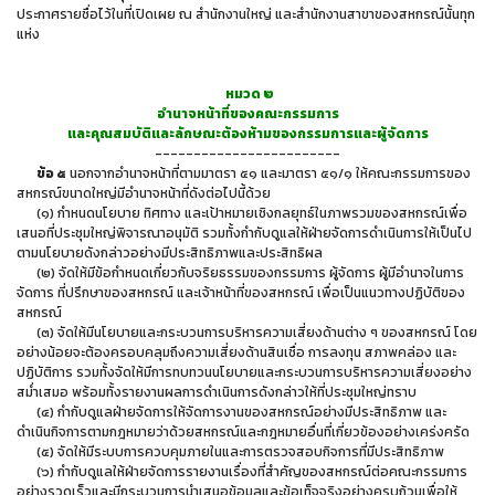
ประกาศรายชื่อไว้ในที่เปิดเผย ณ สำนักงานใหญ่ และสำนักงานสาขาของสหกรณ์นั้นทุก
แห่ง
หมวด ๒
อำนาจหน้าที่ของคณะกรรมการ
และคุณสมบัติและลักษณะต้องห้ามของกรรมการและผู้จัดการ
------------------------
ข้อ ๕
นอกจากอำนาจหน้าที่ตามมาตรา ๕๑ และมาตรา ๕๑/๑ ให้คณะกรรมการของ
สหกรณ์ขนาดใหญ่มีอำนาจหน้าที่ดังต่อไปนี้ด้วย
(๑) กำหนดนโยบาย ทิศทาง และเป้าหมายเชิงกลยุทธ์ในภาพรวมของสหกรณ์เพื่อ
เสนอที่ประชุมใหญ่พิจารณาอนุมัติ รวมทั้งกำกับดูแลให้ฝ่ายจัดการดำเนินการให้เป็นไป
ตามนโยบายดังกล่าวอย่างมีประสิทธิภาพและประสิทธิผล
(๒) จัดให้มีข้อกำหนดเกี่ยวกับจริยธรรมของกรรมการ ผู้จัดการ ผู้มีอำนาจในการ
จัดการ ที่ปรึกษาของสหกรณ์ และเจ้าหน้าที่ของสหกรณ์ เพื่อเป็นแนวทางปฏิบัติของ
สหกรณ์
(๓) จัดให้มีนโยบายและกระบวนการบริหารความเสี่ยงด้านต่าง ๆ ของสหกรณ์ โดย
อย่างน้อยจะต้องครอบคลุมถึงความเสี่ยงด้านสินเชื่อ การลงทุน สภาพคล่อง และ
ปฏิบัติการ รวมทั้งจัดให้มีการทบทวนนโยบายและกระบวนการบริหารความเสี่ยงอย่าง
สม่ำเสมอ พร้อมทั้งรายงานผลการดำเนินการดังกล่าวให้ที่ประชุมใหญ่ทราบ
(๔) กำกับดูแลฝ่ายจัดการให้จัดการงานของสหกรณ์อย่างมีประสิทธิภาพ และ
ดำเนินกิจการตามกฎหมายว่าด้วยสหกรณ์และกฎหมายอื่นที่เกี่ยวข้องอย่างเคร่งครัด
(๕) จัดให้มีระบบการควบคุมภายในและการตรวจสอบกิจการที่มีประสิทธิภาพ
(๖) กำกับดูแลให้ฝ่ายจัดการรายงานเรื่องที่สำคัญของสหกรณ์ต่อคณะกรรมการ
อย่างรวดเร็วและมีกระบวนการนำเสนอข้อมูลและข้อเท็จจริงอย่างครบถ้วนเพื่อให้