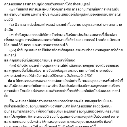
คณะกรรมการสามารถปฏิบัติตามอำนาจหน้าที่ได้อย่างสมบูรณ์
(๗) กำหนดนโยบายและแผนเกี่ยวกับการฝาก การลงทุน การกู้ยืมจากสหกรณ์อื่น
และสถาบันการเงิน และการค้ำประกันเพื่อเสนอต่อที่ประชุมใหญ่ของสหกรณ์พิจารณา
อนุมัติ
(๘) พิจารณาแต่งตั้งและกำหนดอำนาจหน้าที่ของคณะอนุกรรมการต่างๆ ตามความ
จำเป็น
(๙) กำกับดูแลสหกรณ์ให้มีการจัดทำและเก็บรักษาบัญชีและเอกสารที่เกี่ยวข้อง
เพื่อแสดงฐานะการเงินและผลการดำเนินงานที่แท้จริงของสหกรณ์ โดยต้องเปิดเผย
ให้สมาชิกได้รับทราบและสามารถตรวจสอบได้
(๑๐) กำกับดูแลสหกรณ์ให้มีการจัดส่งข้อมูลและรายงานต่างๆ ตามกฎหมายว่าด้วย
สหกรณ์
และกฎหมายอื่นที่เกี่ยวข้องภายในระยะเวลาที่กำหนด
(๑๑) ปฏิบัติตามและกำกับดูแลสหกรณ์ให้ดำเนินการตามกฎหมายว่าด้วยสหกรณ์
และกฎหมายอื่นที่เกี่ยวข้อง การจัดส่งข้อมูลและรายงานตาม (๑๐) นายทะเบียน
สหกรณ์จะกำหนดให้ดำเนินการโดยวิธีการทางอิเล็กทรอนิกส์ก็ได้
ข้อ ๖
ให้คณะกรรมการของสหกรณ์ขนาดใหญ่แต่งตั้งคณะอนุกรรมการเพื่อทำหน้าที่
และรับผิดชอบการดำเนินการเฉพาะด้าน ซึ่งอย่างน้อยต้องมีคณะอนุกรรมการบริหาร
ความเสี่ยง โดยมีองค์ประกอบและอำนาจหน้าที่ตามที่กำหนดในข้อบังคับของสหกรณ์
นั้น
ข้อ ๗
สหกรณ์ที่มีสัดส่วนการลงทุนมากกว่าร้อยละยี่สิบของทุนเรือนหุ้นและ
ทุนสำรองหรือเงินลงทุนมากกว่าหนึ่งพันล้านบาท ให้คณะกรรมการแต่งตั้งคณะ
อนุกรรมการการลงทุน เพื่อจัดทำนโยบายและแผนการลงทุนเสนอต่อคณะกรรมการ
และที่ประชุมใหญ่พิจารณาอนุมัติ รวมทั้งดูแลและจัดการลงทุนให้เป็นไปตามนโยบาย
และแผนการลงทุนดังกล่าว ให้คณะอนุกรรมการการลงทุนตามวรรคหนึ่ง มีองค์
ประกอบและอำนาจหน้าที่ ตามที่กำหนดไว้ในข้อบังคับของสหกรณ์นั้น