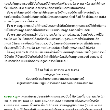
ก่อนวันที่กฎกระทรวงนี้ใช้บังคับและมีลักษณะต้องห้ามตามข้อ ๙ (๔) หรือ (๕) ให้ดำรง
ตำแหน่งต่อไปได้ จนกว่าจะครบวาระหรือครบกำหนดตามสัญญาจ้าง
ข้อ ๒๘
ให้สหกรณ์ดำเนินการให้มีกรรมการซึ่งมีคุณสมบัติตามที่กำหนดในข้อ ๘
ภายในหกเดือนนับแต่วันที่สหกรณ์นั้นมีคณะกรรมการชุดใหม่ ทั้งนี้ ต้องไม่เกินสองปีนับ
แต่วันที่กฎกระทรวงนี้ใช้บังคับ
ข้อ ๒๙
ชุมนุมสหกรณ์ใดที่ดำรงเงินกองทุนไม่เป็นไปตามกฎกระทรวงนี้ ให้ดำเนินการ
ให้เป็นไปตามกฎกระทรวงนี้ภายในสามปีนับแต่วันที่กฎกระทรวงนี้ใช้บังคับ
ข้อ ๓๐
สหกรณ์ขนาดเล็กใดไม่สามารถจัดทำรายการย่อแสดงสินทรัพย์และหนี้สิน
ตามข้อ ๑๕ ได้ ให้สหกรณ์ดังกล่าวดำเนินการปรับปรุงระบบการทำบัญชีตามหลัก
เกณฑ์ วิธีการ และเงื่อนไขที่กรมตรวจบัญชีสหกรณ์ประกาศกำหนด เพื่อให้สามารถ
ดำเนินการให้เป็นไปตามข้อ ๑๕ ภายในสามปีนับแต่วันที่กฎกระทรวงนี้ใช้บังคับ
ข้อ ๓๑
บรรดาประกาศ ระเบียบ และคำสั่งที่ใช้บังคับอยู่ในวันก่อนวันที่กฎกระทรวงนี้
ใช้บังคับ ให้ยังคงใช้บังคับต่อไปได้เท่าที่ไม่ขัดหรือแย้งกับกฎกระทรวงนี้ จนกว่าจะมี
ประกาศหรือระเบียบที่ออกตามกฎกระทรวงนี้ใช้บังคับ
ให้ไว้ ณ วันที่ 26 มกราคม พ.ศ. ๒๕๖๔
มนัญญา ไทยเศรษฐ์
รัฐมนตรีช่วยว่าการกระทรวงเกษตรและสหกรณ์
ปฏิบัติราชการแทน รัฐมนตรีว่าการกระทรวงเกษตรและสหกรณ์
หมายเหตุ
:
- เหตุผลในการประกาศใช้กฎกระทรวงฉบับนี้ คือ โดยที่มาตรา ๘๙/๒ (๑)
(๒) (๓) (๖) (๙) (๑๑) และ (๑๒) และมาตรา ๑๐๕ วรรคสาม แห่งพระราชบัญญัติ
สหกรณ์ พ.ศ. ๒๕๔๒ ซึ่งแก้ไขเพิ่มเติมโดยพระราชบัญญัติสหกรณ์ (ฉบับที่ ๓) พ.ศ.
๒๕๖๒ บัญญัติให้การดำเนินงานและการกำกับดูแลสหกรณ์ออมทรัพย์และสหกรณ์