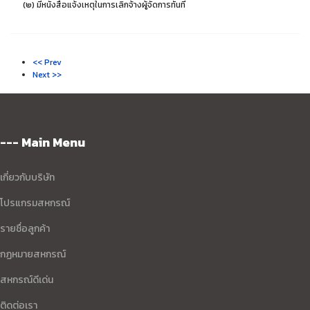
(๒) มีหนังสือแจ้งเหตุในการเลิกจ้างผู้จัดการทันที
<< Prev
Next >>
--- Main Menu
เกี่ยวกับบริษัท
โปรแกรมสหกรณ์
รายชื่อลูกค้า
กฏหมายสหกรณ์
สหกรณ์ดีเด่น
ติดต่อเรา