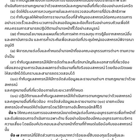
(๔) กำกับดูแลฝ่ายจัดการให้จัดการงานของสหกรณ์อย่างมีประสิทธิภาพ และ
ดำเนินกิจการตามกฎหมายว่าด้วยสหกรณ์และกฎหมายอื่นที่เกี่ยวข้องอย่างเคร่งครัด
(๕) จัดให้มีระบบการควบคุมภายในและการตรวจสอบกิจการที่มีประสิทธิภาพ
(๖) กำกับดูแลให้ฝ่ายจัดการรายงานเรื่องที่สำคัญของสหกรณ์ต่อคณะกรรมการ
อย่างรวดเร็วและมีกระบวนการนำเสนอข้อมูลและข้อเท็จจริงอย่างครบถ้วนเพื่อให้
คณะกรรมการสามารถปฏิบัติตามอำนาจหน้าที่ได้อย่างสมบูรณ์
(๗) กำหนดนโยบายและแผนเกี่ยวกับการฝาก การลงทุน การกู้ยืมจากสหกรณ์อื่น
และสถาบันการเงิน และการค้ำประกันเพื่อเสนอต่อที่ประชุมใหญ่ของสหกรณ์พิจารณา
อนุมัติ
(๘) พิจารณาแต่งตั้งและกำหนดอำนาจหน้าที่ของคณะอนุกรรมการต่างๆ ตามความ
จำเป็น
(๙) กำกับดูแลสหกรณ์ให้มีการจัดทำและเก็บรักษาบัญชีและเอกสารที่เกี่ยวข้อง
เพื่อแสดงฐานะการเงินและผลการดำเนินงานที่แท้จริงของสหกรณ์ โดยต้องเปิดเผย
ให้สมาชิกได้รับทราบและสามารถตรวจสอบได้
(๑๐) กำกับดูแลสหกรณ์ให้มีการจัดส่งข้อมูลและรายงานต่างๆ ตามกฎหมายว่าด้วย
สหกรณ์
และกฎหมายอื่นที่เกี่ยวข้องภายในระยะเวลาที่กำหนด
(๑๑) ปฏิบัติตามและกำกับดูแลสหกรณ์ให้ดำเนินการตามกฎหมายว่าด้วยสหกรณ์
และกฎหมายอื่นที่เกี่ยวข้อง การจัดส่งข้อมูลและรายงานตาม (๑๐) นายทะเบียน
สหกรณ์จะกำหนดให้ดำเนินการโดยวิธีการทางอิเล็กทรอนิกส์ก็ได้
ข้อ ๖
ให้คณะกรรมการของสหกรณ์ขนาดใหญ่แต่งตั้งคณะอนุกรรมการเพื่อทำหน้าที่
และรับผิดชอบการดำเนินการเฉพาะด้าน ซึ่งอย่างน้อยต้องมีคณะอนุกรรมการบริหาร
ความเสี่ยง โดยมีองค์ประกอบและอำนาจหน้าที่ตามที่กำหนดในข้อบังคับของสหกรณ์
นั้น
ข้อ ๗
สหกรณ์ที่มีสัดส่วนการลงทุนมากกว่าร้อยละยี่สิบของทุนเรือนหุ้นและ