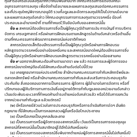
ทุนสำรองหรือเงินลงทุนมากกว่าหนึ่งพันล้านบาท ให้คณะกรรมการแต่งตั้งคณะ
อนุกรรมการการลงทุน เพื่อจัดทำนโยบายและแผนการลงทุนเสนอต่อคณะกรรมการ
และที่ประชุมใหญ่พิจารณาอนุมัติ รวมทั้งดูแลและจัดการลงทุนให้เป็นไปตามนโยบาย
และแผนการลงทุนดังกล่าว ให้คณะอนุกรรมการการลงทุนตามวรรคหนึ่ง มีองค์
ประกอบและอำนาจหน้าที่ ตามที่กำหนดไว้ในข้อบังคับของสหกรณ์นั้น
ข้อ ๘
สหกรณ์ต้องมีกรรมการซึ่งเป็นผู้มีคุณวุฒิด้านการเงิน การบัญชี การบริหาร
จัดการ เศรษฐศาสตร์ หรือผ่านการฝึกอบรมตามหลักสูตรในด้านดังกล่าวหรือด้านอื่น
ตามที่คณะกรรมการพัฒนาการสหกรณ์แห่งชาติกำหนด
สหกรณ์ขนาดเล็กต้องมีกรรมการซึ่งเป็นผู้มีคุณวุฒิหรือผ่านการฝึกอบรม
หลักสูตรตามวรรคหนึ่งอย่างน้อยหนึ่งคน และสหกรณ์ขนาดใหญ่ต้องมีกรรมการซึ่ง
เป็นผู้มีคุณวุฒิหรือผ่านการฝึกอบรมหลักสูตรตามวรรคหนึ่งอย่างน้อยสามคน
ข้อ ๙
นอกจากลักษณะต้องห้ามตามมาตรา ๕๒ แล้ว กรรมการและผู้จัดการของ
สหกรณ์ขนาดใหญ่ต้องไม่มีลักษณะต้องห้ามดังต่อไปนี้ด้วย
(๑) เคยถูกธนาคารแห่งประเทศไทย สำนักงานคณะกรรมการกำกับหลักทรัพย์และ
ตลาดหลักทรัพย์ หรือสำนักงานคณะกรรมการกำกับและส่งเสริมการประกอบธุรกิจ
ประกันภัย สั่งถอดถอนจากการเป็นกรรมการ ผู้จัดการ ผู้มีอำนาจในการจัดการ หรือที่
ปรึกษาของผู้ให้บริการทางการเงินซึ่งอยู่ภายใต้การกำกับดูแลของหน่วยงานดังกล่าว
เว้นแต่จะพ้นระยะเวลาที่กำหนดห้ามดำรงตำแหน่งดังกล่าวแล้ว หรือได้รับการยกเว้น
จากหน่วยงานกำกับดูแล แล้วแต่กรณี
(๒) มีหรือเคยมีส่วนร่วมในการประกอบธุรกิจหรือการดำเนินกิจการใดๆ อันผิด
กฎหมาย ที่มีลักษณะเป็นการหลอกลวงผู้อื่นหรือฉ้อโกงประชาชน
(๓) เป็นหรือเคยเป็นบุคคลล้มละลาย
(๔) เป็นกรรมการหรือผู้จัดการของสหกรณ์อื่น เว้นแต่เป็นกรรมการของชุมนุม
สหกรณ์ที่สหกรณ์นั้นเป็นสมาชิกอยู่ได้อีกไม่เกินหนึ่งแห่ง
(๕) เป็นกรรมการของสหกรณ์ซึ่งพ้นจากตำแหน่งผู้จัดการสหกรณ์นั้นไม่เกินหนึ่งปี