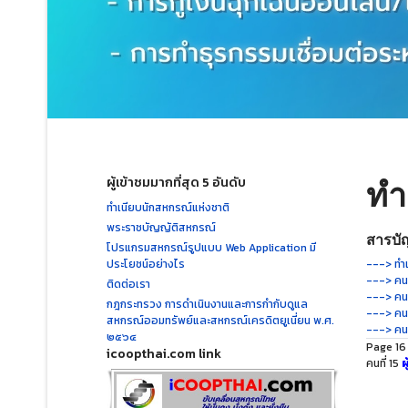
ผู้เข้าชมมากที่สุด 5 อันดับ
ทำ
ทำเนียบนักสหกรณ์แห่งชาติ
พระราชบัญญัติสหกรณ์
สารบัญ
โปรแกรมสหกรณ์รูปแบบ Web Application มี
ประโยชน์อย่างไร
---> ทำเ
---> คนท
ติดต่อเรา
---> คนท
กฎกระทรวง การดำเนินงานและการกำกับดูแล
---> คนท
สหกรณ์ออมทรัพย์และสหกรณ์เครดิตยูเนี่ยน พ.ศ.
---> คนท
๒๕๖๔
Page 16
icoopthai.com link
คนที่ 15
ผ