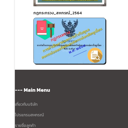
กฏกระทรวง_สหกรณ์_2564
--- Main Menu
เกี่ยวกับบริษัท
โปรแกรมสหกรณ์
รายชื่อลูกค้า