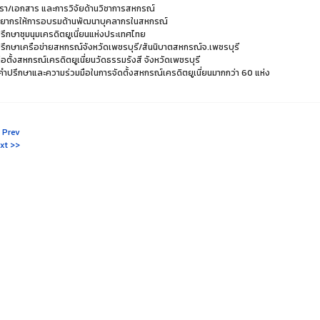
รา/เอกสาร และการวิจัยด้านวิชาการสหกรณ์
ทยากรให้การอบรมด้านพัฒนาบุคลากรในสหกรณ์
่ปรึกษาชุมนุมเครดิตยูเนี่ยนแห่งประเทศไทย
่ปรึกษาเครือข่ายสหกรณ์จังหวัดเพชรบุรี/สันนิบาตสหกรณ์จ.เพชรบุรี
้ก่อตั้งสหกรณ์เครดิตยูเนี่ยนวัดธรรมรังสี จังหวัดเพชรบุรี
้คำปรึกษาและความร่วมมือในการจัดตั้งสหกรณ์เครดิตยูเนี่ยนมากกว่า 60 แห่ง
 Prev
xt >>