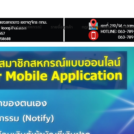
โปรแกรมสหกรณ์
รายชื่อลูกค้า
กฎหมายสหกรณ์
สหกรณ์
e">