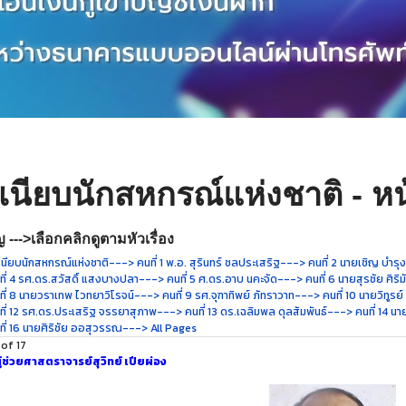
เนียบนักสหกรณ์แห่งชาติ - หน
 --->เลือกคลิกดูตามหัวเรื่อง
นียบนักสหกรณ์แห่งชาติ
---> คนที่ 1 พ.อ. สุรินทร์ ชลประเสริฐ
---> คนที่ 2 นายเชิญ บำรุ
ี่ 4 รศ.ดร.สวัสดิ์ แสงบางปลา
---> คนที่ 5 ศ.ดร.อาบ นคะจัด
---> คนที่ 6 นายสุรชัย ศิริม
ี่ 8 นายวราเทพ ไวทยาวิโรจน์
---> คนที่ 9 รศ.จุฑาทิพย์ ภัทราวาท
---> คนที่ 10 นายวิทูรย
ี่ 12 รศ.ดร.ประเสริฐ จรรยาสุภาพ
---> คนที่ 13 ดร.เฉลิมพล ดุลสัมพันธ์
---> คนที่ 14 นาย
ี่ 16 นายศิริชัย ออสุวรรณ
---> All Pages
 of 17
ู้ช่วยศาสตราจารย์สุวิทย์ เปียผ่อง