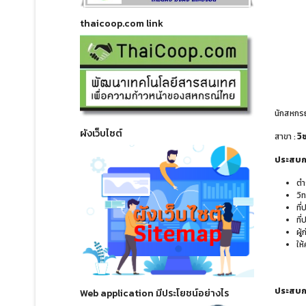
thaicoop.com link
นักสหกรณ
ผังเว็บไซต์
สาขา :
วิ
ประสบกา
ตำ
วิ
ที
ที
ผู
ให
ประสบกา
Web application มีประโยชน์อย่างไร