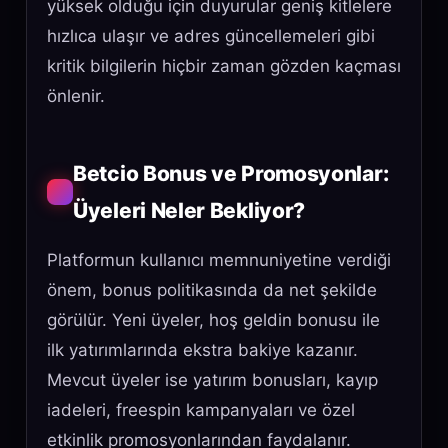
yüksek olduğu için duyurular geniş kitlelere
hızlıca ulaşır ve adres güncellemeleri gibi
kritik bilgilerin hiçbir zaman gözden kaçması
önlenir.
Betcio Bonus ve Promosyonlar:
Üyeleri Neler Bekliyor?
Platformun kullanıcı memnuniyetine verdiği
önem, bonus politikasında da net şekilde
görülür. Yeni üyeler, hoş geldin bonusu ile
ilk yatırımlarında ekstra bakiye kazanır.
Mevcut üyeler ise yatırım bonusları, kayıp
iadeleri, freespin kampanyaları ve özel
etkinlik promosyonlarından faydalanır.