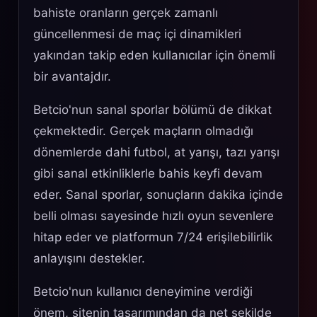
bahiste oranların gerçek zamanlı
güncellenmesi de maç içi dinamikleri
yakından takip eden kullanıcılar için önemli
bir avantajdır.
Betcio'nun sanal sporlar bölümü de dikkat
çekmektedir. Gerçek maçların olmadığı
dönemlerde dahi futbol, at yarışı, tazı yarışı
gibi sanal etkinliklerle bahis keyfi devam
eder. Sanal sporlar, sonuçların dakika içinde
belli olması sayesinde hızlı oyun sevenlere
hitap eder ve platformun 7/24 erişilebilirlik
anlayışını destekler.
Betcio'nun kullanıcı deneyimine verdiği
önem, sitenin tasarımından da net şekilde