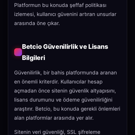
Platformun bu konuda şeffaf politikası
izlemesi, kullanıcı güvenini artıran unsurlar
arasında öne çıkar.
Betcio Güvenilirlik ve Lisans
Bilgileri
Güvenilirlik, bir bahis platformunda aranan
en önemli kriterdir. Kullanıcılar hesap
açmadan önce sitenin güvenlik altyapısını,
lisans durumunu ve ödeme güvenilirliğini
araştırır. Betcio, bu konuda gerekli önlemleri
alan platformlar arasında yer alır.
Sitenin veri güvenliği, SSL şifreleme