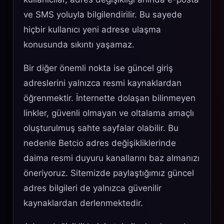
ve SMS yoluyla bilgilendirilir. Bu sayede
hiçbir kullanıcı yeni adrese ulaşma
konusunda sıkıntı yaşamaz.
Bir diğer önemli nokta ise güncel giriş
adreslerini yalnızca resmi kaynaklardan
öğrenmektir. İnternette dolaşan bilinmeyen
linkler, güvenli olmayan ve oltalama amaçlı
oluşturulmuş sahte sayfalar olabilir. Bu
nedenle Betcio adres değişikliklerinde
daima resmi duyuru kanallarını baz almanızı
öneriyoruz. Sitemizde paylaştığımız güncel
adres bilgileri de yalnızca güvenilir
kaynaklardan derlenmektedir.