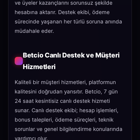
ve üyeler kazançlarını sorunsuz şekilde
hesabına aktarır. Destek ekibi, ödeme
sürecinde yaşanan her türlü soruna anında
müdahale eder.
Betcio Canlı Destek ve Müşteri
Hizmetleri
Kaliteli bir müşteri hizmetleri, platformun
kalitesini doğrudan yansıtır. Betcio, 7 gün
24 saat kesintisiz canlı destek hizmeti
sunar. Canlı destek ekibi; hesap işlemleri,
bonus talepleri, ödeme süreçleri, teknik
sorunlar ve genel bilgilendirme konularında
yardımcı olur.