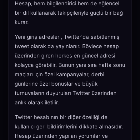
Hesap, hem bilgilendirici hem de eğlenceli
bir dil kullanarak takipçileriyle güçlü bir bağ
kurar.
Yeni giriş adresleri, Twitter'da sabitlenmiş
tweet olarak da yayınlanır. Böylece hesap
üzerinden giren herkes en güncel adresi
kolayca görebilir. Bunun yanı sıra hafta sonu
maçları için özel kampanyalar, derbi
günlerine özel bonuslar ve büyük
turnuvaların duyuruları Twitter üzerinden
anlık olarak iletilir.
Twitter hesabının bir diğer özelliği de
kullanıcı geri bildirimlerini dikkate almasıdır.
Hesap üzerinden yapılan yorumlar ve