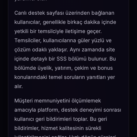
Canlı destek sayfası üzerinden bağlanan
kullanıcılar, genellikle birkaç dakika içinde
yetkili bir temsilciyle iletişime geçer.
Temsilciler, kullanıcılarına güler yüzlü ve
çözüm odaklı yaklaşır. Aynı zamanda site
içinde detaylı bir SSS bölümü bulunur. Bu
bölümde üyelik, yatırım, çekim ve bonus
konularındaki temel soruların yanıtları yer
alır.
Müşteri memnuniyetini ölçümlemek
amacıyla platform, destek deneyimi sonrası
kullanıcı geri bildirimleri toplar. Bu geri
bildirimler, hizmet kalitesinin sürekli