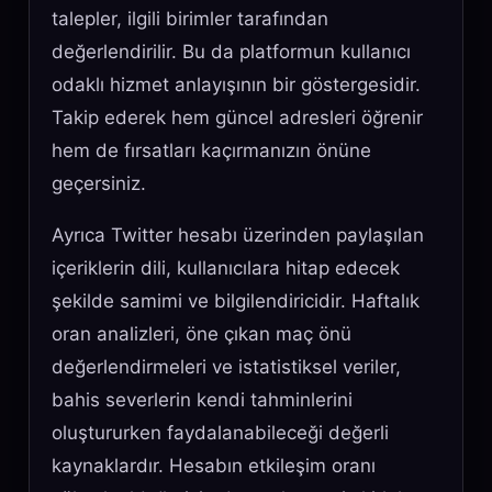
talepler, ilgili birimler tarafından
değerlendirilir. Bu da platformun kullanıcı
odaklı hizmet anlayışının bir göstergesidir.
Takip ederek hem güncel adresleri öğrenir
hem de fırsatları kaçırmanızın önüne
geçersiniz.
Ayrıca Twitter hesabı üzerinden paylaşılan
içeriklerin dili, kullanıcılara hitap edecek
şekilde samimi ve bilgilendiricidir. Haftalık
oran analizleri, öne çıkan maç önü
değerlendirmeleri ve istatistiksel veriler,
bahis severlerin kendi tahminlerini
oluştururken faydalanabileceği değerli
kaynaklardır. Hesabın etkileşim oranı