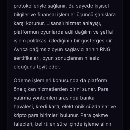
protokolleriyle sağlanır. Bu sayede kişisel
bilgiler ve finansal işlemler üçüncü şahıslara
karşı korunur. Lisanslı hizmet anlayışı,
platformun oyunlarda adil dağılım ve şeffaf
işlem politikası izlediğinin bir göstergesidir.
Ayrıca bağımsız oyun sağlayıcılarının RNG
sertifikaları, oyun sonuçlarının hilesiz
olduğunu teyit eder.
Ödeme işlemleri konusunda da platform
öne çıkan hizmetlerden birini sunar. Para
yatırma yöntemleri arasında banka
havalesi, kredi kartı, elektronik cüzdanlar ve
kripto para birimleri bulunur. Para çekme
talepleri, belirtilen süre içinde işleme alınır