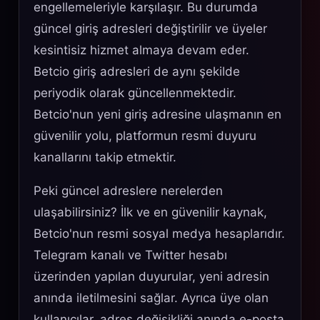
engellemeleriyle karşılaşır. Bu durumda
güncel giriş adresleri değiştirilir ve üyeler
kesintisiz hizmet almaya devam eder.
Betcio giriş adresleri de aynı şekilde
periyodik olarak güncellenmektedir.
Betcio'nun yeni giriş adresine ulaşmanın en
güvenilir yolu, platformun resmi duyuru
kanallarını takip etmektir.
Peki güncel adreslere nerelerden
ulaşabilirsiniz? İlk ve en güvenilir kaynak,
Betcio'nun resmi sosyal medya hesaplarıdır.
Telegram kanalı ve Twitter hesabı
üzerinden yapılan duyurular, yeni adresin
anında iletilmesini sağlar. Ayrıca üye olan
kullanıcılar, adres değişikliği anında e-posta