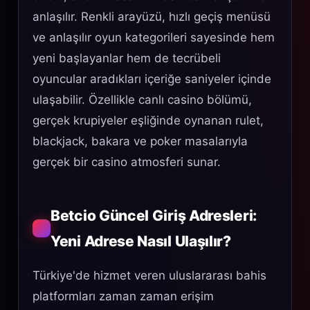
anlaşılır. Renkli arayüzü, hızlı geçiş menüsü
ve anlaşılır oyun kategorileri sayesinde hem
yeni başlayanlar hem de tecrübeli
oyuncular aradıkları içeriğe saniyeler içinde
ulaşabilir. Özellikle canlı casino bölümü,
gerçek krupiyeler eşliğinde oynanan rulet,
blackjack, bakara ve poker masalarıyla
gerçek bir casino atmosferi sunar.
Betcio Güncel Giriş Adresleri:
Yeni Adrese Nasıl Ulaşılır?
Türkiye'de hizmet veren uluslararası bahis
platformları zaman zaman erişim