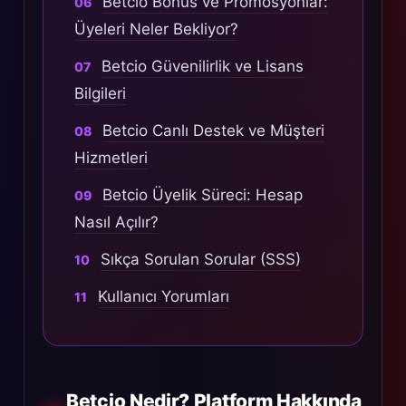
Betcio Bonus ve Promosyonlar:
Üyeleri Neler Bekliyor?
Betcio Güvenilirlik ve Lisans
Bilgileri
Betcio Canlı Destek ve Müşteri
Hizmetleri
Betcio Üyelik Süreci: Hesap
Nasıl Açılır?
Sıkça Sorulan Sorular (SSS)
Kullanıcı Yorumları
Betcio Nedir? Platform Hakkında