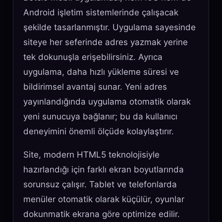
Android işletim sistemlerinde çalışacak
şekilde tasarlanmıştır. Uygulama sayesinde
siteye her seferinde adres yazmak yerine
tek dokunuşla erişebilirsiniz. Ayrıca
uygulama, daha hızlı yükleme süresi ve
bildirimsel avantaj sunar. Yeni adres
yayınlandığında uygulama otomatik olarak
yeni sunucuya bağlanır; bu da kullanıcı
deneyimini önemli ölçüde kolaylaştırır.
Site, modern HTML5 teknolojisiyle
hazırlandığı için farklı ekran boyutlarında
sorunsuz çalışır. Tablet ve telefonlarda
menüler otomatik olarak küçülür, oyunlar
dokunmatik ekrana göre optimize edilir.