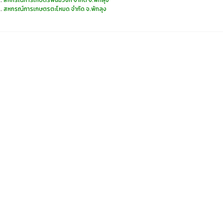
สหกรณ์การเกษตรพนมวังก์ จำกัด จ.พัทลุง
สหกรณ์การเกษตรตะโหมด จำกัด จ.พัทลุง