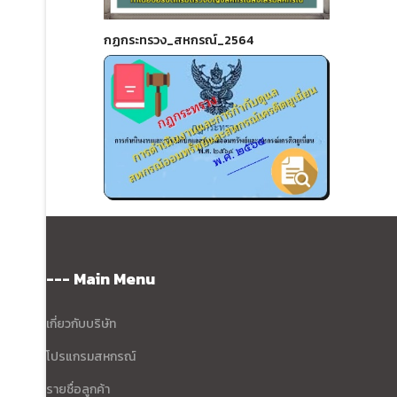
กฏกระทรวง_สหกรณ์_2564
--- Main Menu
เกี่ยวกับบริษัท
โปรแกรมสหกรณ์
รายชื่อลูกค้า