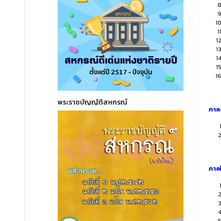
พระราชบัญญัติสหกรณ์
ภาค
ภาคใ