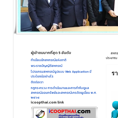
ผู้เข้าชมมากที่สุด 5 อันดับ
สหกรณ์ก
ประมาณ 7
ทำเนียบนักสหกรณ์แห่งชาติ
พระราชบัญญัติสหกรณ์
โปรแกรมสหกรณ์รูปแบบ Web Application มี
รา
ประโยชน์อย่างไร
ติดต่อเรา
กฎกระทรวง การดำเนินงานและการกำกับดูแล
สหกรณ์ออมทรัพย์และสหกรณ์เครดิตยูเนี่ยน พ.ศ.
๒๕๖๔
icoopthai.com link