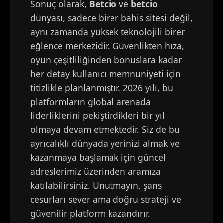
Sonuç olarak,
Betcio
ve
betcio
dünyası, sadece birer bahis sitesi değil,
aynı zamanda yüksek teknolojili birer
eğlence merkezidir. Güvenlikten hıza,
oyun çeşitliliğinden bonuslara kadar
her detay kullanıcı memnuniyeti için
titizlikle planlanmıştır. 2026 yılı, bu
platformların global arenada
liderliklerini pekiştirdikleri bir yıl
olmaya devam etmektedir. Siz de bu
ayrıcalıklı dünyada yerinizi almak ve
kazanmaya başlamak için güncel
adreslerimiz üzerinden aramıza
katılabilirsiniz. Unutmayın, şans
cesurları sever ama doğru strateji ve
güvenilir platform kazandırır.