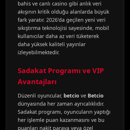
bahis ve canlı casino gibi anlık veri
akışının kritik olduğu alanlarda büyük
fark yaratır. 2026'da geçilen yeni veri
sıkıştırma teknolojisi sayesinde, mobil
kullanıcılar daha az veri tüketerek
daha yüksek kaliteli yayınlar
izleyebilmektedir.
Sadakat Programı ve VIP
Avantajları
Düzenli oyuncular,
betcio
ve
Betcio
dünyasında her zaman ayrıcalıklıdır.
Sadakat programı, oyuncuların yaptığı
her işlemle puan kazanmasını ve bu
puanları nakit paraya veya özel