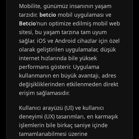
Mobilite, günümüz insanının yaşam
tarzıdır.
betcio
mobil uygulaması ve
Betcio
'nun optimize edilmiş mobil web
sitesi, bu yaşam tarzına tam uyum
sağlar. iOS ve Android cihazlar için özel
olarak geliştirilen uygulamalar, düşük
internet hızlarında bile yüksek
performans gösterir. Uygulama
kullanmanın en büyük avantajı, adres
değişikliklerinden etkilenmeden direkt
erişim sağlamasıdır.
Kullanıcı arayüzü (UI) ve kullanıcı
deneyimi (UX) tasarımları, en karmaşık
işlemlerin bile birkaç saniye içinde
tamamlanabilmesi üzerine