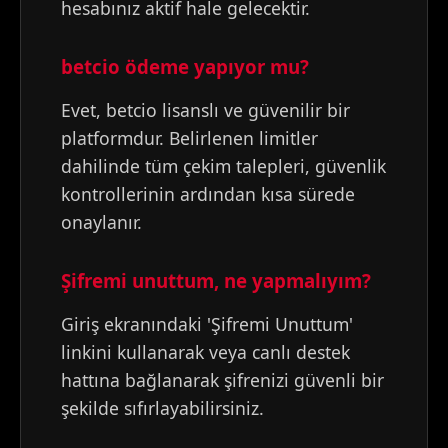
hesabınız aktif hale gelecektir.
betcio ödeme yapıyor mu?
Evet, betcio lisanslı ve güvenilir bir
platformdur. Belirlenen limitler
dahilinde tüm çekim talepleri, güvenlik
kontrollerinin ardından kısa sürede
onaylanır.
Şifremi unuttum, ne yapmalıyım?
Giriş ekranındaki 'Şifremi Unuttum'
linkini kullanarak veya canlı destek
hattına bağlanarak şifrenizi güvenli bir
şekilde sıfırlayabilirsiniz.