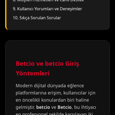
9. Kullanıcı Yorumları ve Deneyimler
10. Sıkça Sorulan Sorular
Betcio ve betcio Giriş
Yöntemleri
Modern dijital dünyada eğlence
platformlarına erişim, kullanıcılar için
en öncelikli konulardan biri haline
gelmiştir.
betcio
ve
Betcio
, bu ihtiyacı
en profesyonel şekilde karşılayan iki