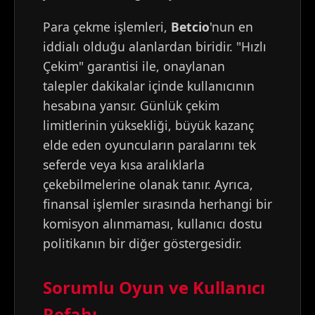
Para çekme işlemleri,
Betcio
'nun en
iddialı olduğu alanlardan biridir. "Hızlı
Çekim" garantisi ile, onaylanan
talepler dakikalar içinde kullanıcının
hesabına yansır. Günlük çekim
limitlerinin yüksekliği, büyük kazanç
elde eden oyuncuların paralarını tek
seferde veya kısa aralıklarla
çekebilmelerine olanak tanır. Ayrıca,
finansal işlemler sırasında herhangi bir
komisyon alınmaması, kullanıcı dostu
politikanın bir diğer göstergesidir.
Sorumlu Oyun ve Kullanıcı
Refahı