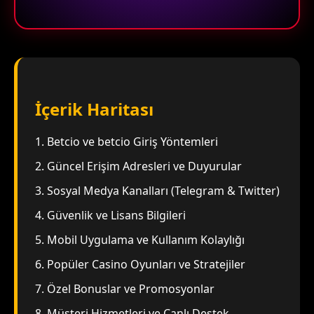
İçerik Haritası
1. Betcio ve betcio Giriş Yöntemleri
2. Güncel Erişim Adresleri ve Duyurular
3. Sosyal Medya Kanalları (Telegram & Twitter)
4. Güvenlik ve Lisans Bilgileri
5. Mobil Uygulama ve Kullanım Kolaylığı
6. Popüler Casino Oyunları ve Stratejiler
7. Özel Bonuslar ve Promosyonlar
8. Müşteri Hizmetleri ve Canlı Destek