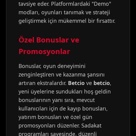
tavsiye eder. Platformlardaki "Demo"
modları, oyunları tanımak ve strateji
geliştirmek için mükemmel bir fırsattır.
Özel Bonuslar ve
Promosyonlar
Bonuslar, oyun deneyimini
zenginleştiren ve kazanma şansını
artıran ekstralardır.
Betcio
ve
betcio
,
yeni üyelerine sundukları hoş geldin
bonuslarının yanı sıra, mevcut
kullanıcıları için de kayıp bonusları,
yatırım bonusları ve özel gün
promosyonları düzenler. Sadakat
programları sayesinde, düzenli