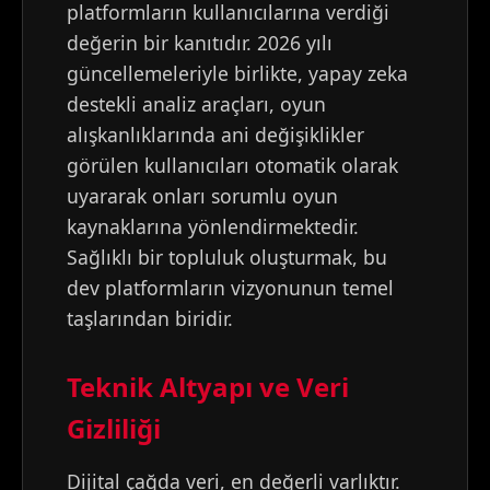
platformların kullanıcılarına verdiği
değerin bir kanıtıdır. 2026 yılı
güncellemeleriyle birlikte, yapay zeka
destekli analiz araçları, oyun
alışkanlıklarında ani değişiklikler
görülen kullanıcıları otomatik olarak
uyararak onları sorumlu oyun
kaynaklarına yönlendirmektedir.
Sağlıklı bir topluluk oluşturmak, bu
dev platformların vizyonunun temel
taşlarından biridir.
Teknik Altyapı ve Veri
Gizliliği
Dijital çağda veri, en değerli varlıktır.