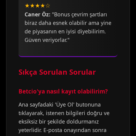
★★★★☆
Caner Öz:
"Bonus çevrim şartları
biraz daha esnek olabilir ama yine
de piyasanın en iyisi diyebilirim.
Güven veriyorlar."
Sıkça Sorulan Sorular
Betcio'ya nasıl kayıt olabilirim?
Ana sayfadaki 'Üye Ol' butonuna
tıklayarak, istenen bilgileri doğru ve
eksiksiz bir şekilde doldurmanız
yeterlidir. E-posta onayından sonra