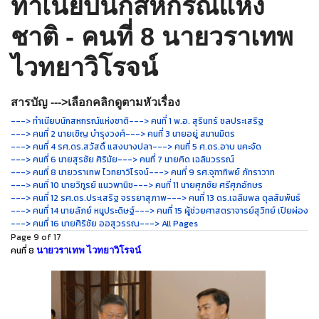
ทำเนียบนักสหกรณ์แห่ง
ชาติ - คนที่ 8 นายวราเทพ
ไวทยาวิโรจน์
สารบัญ --->เลือกคลิกดูตามหัวเรื่อง
---> ทำเนียบนักสหกรณ์แห่งชาติ
---> คนที่ 1 พ.อ. สุรินทร์ ชลประเสริฐ
---> คนที่ 2 นายเชิญ บำรุงวงศ์
---> คนที่ 3 นายอยู่ สมานมิตร
---> คนที่ 4 รศ.ดร.สวัสดิ์ แสงบางปลา
---> คนที่ 5 ศ.ดร.อาบ นคะจัด
---> คนที่ 6 นายสุรชัย ศิริมัย
---> คนที่ 7 นายคิด เฉลิมวรรณ์
---> คนที่ 8 นายวราเทพ ไวทยาวิโรจน์
---> คนที่ 9 รศ.จุฑาทิพย์ ภัทราวาท
---> คนที่ 10 นายวิทูรย์ แนวพานิช
---> คนที่ 11 นายศุภชัย ศรีศุภอักษร
---> คนที่ 12 รศ.ดร.ประเสริฐ จรรยาสุภาพ
---> คนที่ 13 ดร.เฉลิมพล ดุลสัมพันธ์
---> คนที่ 14 นายลัภย์ หนูประดิษฐ์
---> คนที่ 15 ผู้ช่วยศาสตราจารย์สุวิทย์ เปียผ่อง
---> คนที่ 16 นายศิริชัย ออสุวรรณ
---> All Pages
Page 9 of 17
คนที่ 8
นายวราเทพ ไวทยาวิโรจน์