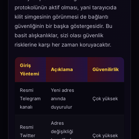
protokolünün aktif olması, yani tarayıcıda
kilit simgesinin görünmesi de bağlantı
güvenliğinin bir başka göstergesidir. Bu
basit alışkanlıklar, sizi olası güvenlik
risklerine karşı her zaman koruyacaktır.
Giriş
Açıklama
Güvenilirlik
Yöntemi
Resmi
Yeni adres
Telegram
anında
Çok yüksek
kanalı
duyurulur
Adres
Resmi
değişikliği
Twitter
Çok yüksek