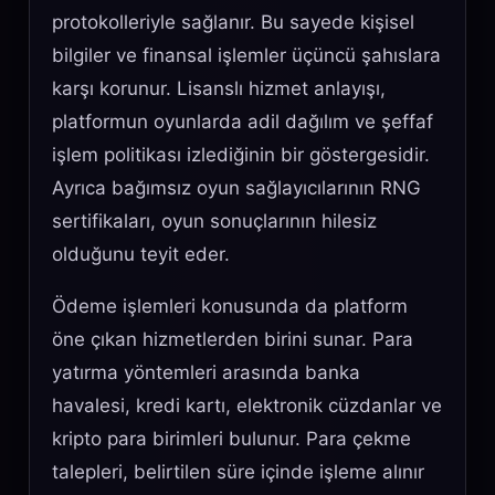
protokolleriyle sağlanır. Bu sayede kişisel
bilgiler ve finansal işlemler üçüncü şahıslara
karşı korunur. Lisanslı hizmet anlayışı,
platformun oyunlarda adil dağılım ve şeffaf
işlem politikası izlediğinin bir göstergesidir.
Ayrıca bağımsız oyun sağlayıcılarının RNG
sertifikaları, oyun sonuçlarının hilesiz
olduğunu teyit eder.
Ödeme işlemleri konusunda da platform
öne çıkan hizmetlerden birini sunar. Para
yatırma yöntemleri arasında banka
havalesi, kredi kartı, elektronik cüzdanlar ve
kripto para birimleri bulunur. Para çekme
talepleri, belirtilen süre içinde işleme alınır