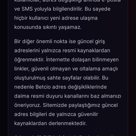
ve SMS yoluyla bilgilendirilir. Bu sayede
hiçbir kullanıcı yeni adrese ulaşma
konusunda sıkıntı yaşamaz.
Bir diğer önemli nokta ise güncel giriş
adreslerini yalnızca resmi kaynaklardan
öğrenmektir. İnternette dolaşan bilinmeyen
linkler, güvenli olmayan ve oltalama amaçlı
oluşturulmuş sahte sayfalar olabilir. Bu
nedenle Betcio adres değişikliklerinde
daima resmi duyuru kanallarını baz almanızı
öneriyoruz. Sitemizde paylaştığımız güncel
adres bilgileri de yalnızca güvenilir
kaynaklardan derlenmektedir.