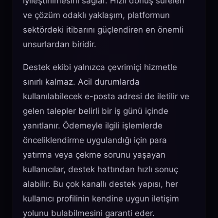
iyileştirilmesini sağlar. Hızlı dönüş süreleri
ve çözüm odaklı yaklaşım, platformun
sektördeki itibarını güçlendiren en önemli
unsurlardan biridir.
Destek ekibi yalnızca çevrimiçi hizmetle
sınırlı kalmaz. Acil durumlarda
kullanılabilecek e-posta adresi de iletilir ve
gelen talepler belirli bir iş günü içinde
yanıtlanır. Ödemeyle ilgili işlemlerde
önceliklendirme uygulandığı için para
yatırma veya çekme sorunu yaşayan
kullanıcılar, destek hattından hızlı sonuç
alabilir. Bu çok kanallı destek yapısı, her
kullanıcı profilinin kendine uygun iletişim
yolunu bulabilmesini garanti eder.