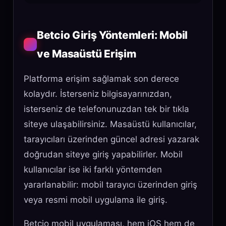
Betcio Giriş Yöntemleri: Mobil
ve Masaüstü Erişim
Platforma erişim sağlamak son derece
kolaydır. İsterseniz bilgisayarınızdan,
isterseniz de telefonunuzdan tek bir tıkla
siteye ulaşabilirsiniz. Masaüstü kullanıcılar,
tarayıcıları üzerinden güncel adresi yazarak
doğrudan siteye giriş yapabilirler. Mobil
kullanıcılar ise iki farklı yöntemden
yararlanabilir: mobil tarayıcı üzerinden giriş
veya resmi mobil uygulama ile giriş.
Betcio mobil uygulaması, hem iOS hem de