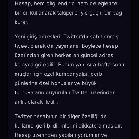
Hesap, hem bilgilendirici hem de eğlenceli
bir dil kullanarak takipçileriyle güçlü bir bağ
kurar.
Yeni giriş adresleri, Twitter'da sabitlenmiş
tweet olarak da yayınlanır. Böylece hesap
üzerinden giren herkes en güncel adresi
kolayca görebilir. Bunun yanı sıra hafta sonu
maçları için özel kampanyalar, derbi
günlerine özel bonuslar ve büyük
turnuvaların duyuruları Twitter üzerinden
anlık olarak iletilir.
Twitter hesabının bir diğer özelliği de
kullanıcı geri bildirimlerini dikkate almasıdır.
Hesap üzerinden yapılan yorumlar ve