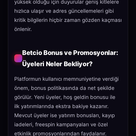
yüksek olduğu için duyurular geniş kitlelere
hızlıca ulaşır ve adres güncellemeleri gibi
kritik bilgilerin hiçbir zaman gözden kaçması
önlenir.
Betcio Bonus ve Promosyonlar:
Üyeleri Neler Bekliyor?
Platformun kullanıcı memnuniyetine verdiği
önem, bonus politikasında da net şekilde
görülür. Yeni üyeler, hoş geldin bonusu ile
ilk yatırımlarında ekstra bakiye kazanır.
Mevcut üyeler ise yatırım bonusları, kayıp
iadeleri, freespin kampanyaları ve özel
etkinlik promosyonlarından faydalanır.