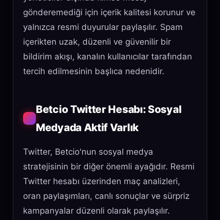
gönderemediği için içerik kalitesi korunur ve
yalnızca resmi duyurular paylaşılır. Spam
içerikten uzak, düzenli ve güvenilir bir
bildirim akışı, kanalın kullanıcılar tarafından
tercih edilmesinin başlıca nedenidir.
Betcio Twitter Hesabı: Sosyal
Medyada Aktif Varlık
Twitter, Betcio'nun sosyal medya
stratejisinin bir diğer önemli ayağıdır. Resmi
Twitter hesabı üzerinden maç analizleri,
oran paylaşımları, canlı sonuçlar ve sürpriz
kampanyalar düzenli olarak paylaşılır.