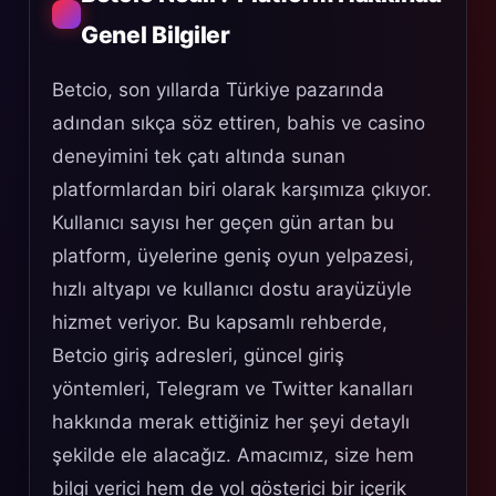
Genel Bilgiler
Betcio, son yıllarda Türkiye pazarında
adından sıkça söz ettiren, bahis ve casino
deneyimini tek çatı altında sunan
platformlardan biri olarak karşımıza çıkıyor.
Kullanıcı sayısı her geçen gün artan bu
platform, üyelerine geniş oyun yelpazesi,
hızlı altyapı ve kullanıcı dostu arayüzüyle
hizmet veriyor. Bu kapsamlı rehberde,
Betcio giriş adresleri, güncel giriş
yöntemleri, Telegram ve Twitter kanalları
hakkında merak ettiğiniz her şeyi detaylı
şekilde ele alacağız. Amacımız, size hem
bilgi verici hem de yol gösterici bir içerik