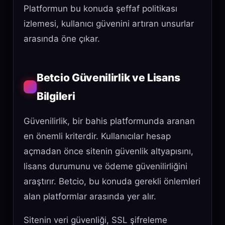
Platformun bu konuda şeffaf politikası
izlemesi, kullanıcı güvenini artıran unsurlar
arasında öne çıkar.
Betcio Güvenilirlik ve Lisans
Bilgileri
Güvenilirlik, bir bahis platformunda aranan
en önemli kriterdir. Kullanıcılar hesap
açmadan önce sitenin güvenlik altyapısını,
lisans durumunu ve ödeme güvenilirliğini
araştırır. Betcio, bu konuda gerekli önlemleri
alan platformlar arasında yer alır.
Sitenin veri güvenliği, SSL şifreleme