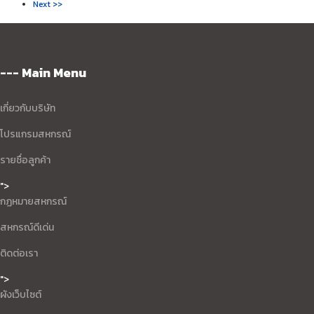
Next >>
--- Main Menu
เกี่ยวกับบริษัท
โปรแกรมสหกรณ์
รายชื่อลูกค้า
">
กฏหมายสหกรณ์
สหกรณ์ดีเด่น
ติดต่อเรา
">
ผังเว็บไซต์