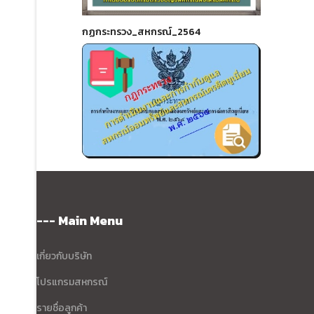
กฏกระทรวง_สหกรณ์_2564
--- Main Menu
เกี่ยวกับบริษัท
โปรแกรมสหกรณ์
รายชื่อลูกค้า