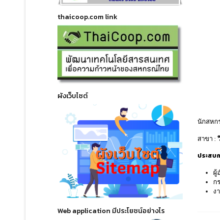
thaicoop.com link
ผังเว็บไซต์
นักสหกร
สาขา :
ประสบกา
ผู
กร
งา
Web application มีประโยชน์อย่างไร