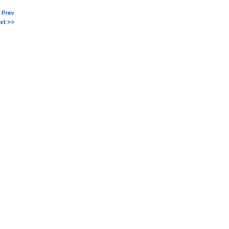
 Prev
xt >>