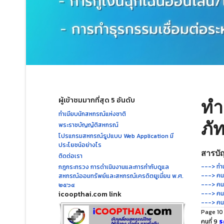
ผู้เข้าชมมากที่สุด 5 อันดับ
ทำ
ทำเนียบนักสหกรณ์แห่งชาติ
ภั
พระราชบัญญัติสหกรณ์
โปรแกรมสหกรณ์รูปแบบ Web Application มี
ประโยชน์อย่างไร
สารบัญ
ติดต่อเรา
---> ทำเ
กฎกระทรวง การดำเนินงานและการกำกับดูแล
---> คนท
สหกรณ์ออมทรัพย์และสหกรณ์เครดิตยูเนี่ยน พ.ศ.
---> คนท
๒๕๖๔
icoopthai.com link
---> คนท
---> คนท
Page 10
ร
คนที่ 9