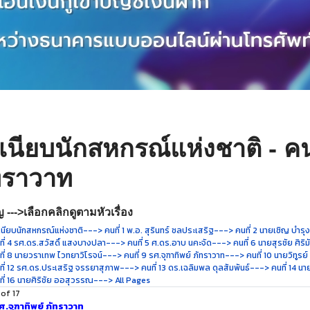
เนียบนักสหกรณ์แห่งชาติ - คนท
ทราวาท
 --->เลือกคลิกดูตามหัวเรื่อง
นียบนักสหกรณ์แห่งชาติ
---> คนที่ 1 พ.อ. สุรินทร์ ชลประเสริฐ
---> คนที่ 2 นายเชิญ บำรุ
ี่ 4 รศ.ดร.สวัสดิ์ แสงบางปลา
---> คนที่ 5 ศ.ดร.อาบ นคะจัด
---> คนที่ 6 นายสุรชัย ศิริม
ี่ 8 นายวราเทพ ไวทยาวิโรจน์
---> คนที่ 9 รศ.จุฑาทิพย์ ภัทราวาท
---> คนที่ 10 นายวิทูรย
ี่ 12 รศ.ดร.ประเสริฐ จรรยาสุภาพ
---> คนที่ 13 ดร.เฉลิมพล ดุลสัมพันธ์
---> คนที่ 14 นาย
ี่ 16 นายศิริชัย ออสุวรรณ
---> All Pages
 of 17
ศ.จุฑาทิพย์ ภัทราวาท