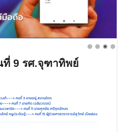
ี่ 9 รศ.จุฑาทิพย์
งวงศ์
---> คนที่ 3 นายอยู่ สมานมิตร
ัย
---> คนที่ 7 นายคิด เฉลิมวรรณ์
์ แนวพานิช
---> คนที่ 11 นายศุภชัย ศรีศุภอักษร
ลัภย์ หนูประดิษฐ์
---> คนที่ 15 ผู้ช่วยศาสตราจารย์สุวิทย์ เปียผ่อง