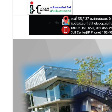
Home
เกี่ยวกับบริษัทฯ
โป
">
">