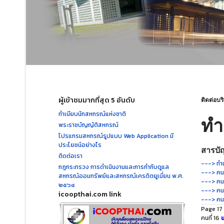
ผู้เข้าชมมากที่สุด 5 อันดับ
ติดต่อบร
ทำเนียบนักสหกรณ์แห่งชาติ
ทำ
พระราชบัญญัติสหกรณ์
โปรแกรมสหกรณ์รูปแบบ Web Application มี
ประโยชน์อย่างไร
สารบัญ
ติดต่อเรา
---> ทำเ
กฎกระทรวง การดำเนินงานและการกำกับดูแล
---> คนท
สหกรณ์ออมทรัพย์และสหกรณ์เครดิตยูเนี่ยน พ.ศ.
---> คนท
๒๕๖๔
---> คนท
icoopthai.com link
---> คนท
Page 17 
คนที่ 16