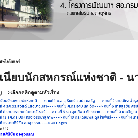
ิษัทไอโซแคร์
เนียบนักสหกรณ์แห่งชาติ - นา
 --->เลือกคลิกดูตามหัวเรื่อง
นียบนักสหกรณ์แห่งชาติ
---> คนที่ 1 พ.อ. สุรินทร์ ชลประเสริฐ
---> คนที่ 2 นายเชิญ บำรุ
ี่ 4 รศ.ดร.สวัสดิ์ แสงบางปลา
---> คนที่ 5 ศ.ดร.อาบ นคะจัด
---> คนที่ 6 นายสุรชัย ศิริม
ี่ 8 นายวราเทพ ไวทยาวิโรจน์
---> คนที่ 9 รศ.จุฑาทิพย์ ภัทราวาท
---> คนที่ 10 นายวิทูรย
ี่ 12 รศ.ดร.ประเสริฐ จรรยาสุภาพ
---> คนที่ 13 ดร.เฉลิมพล ดุลสัมพันธ์
---> คนที่ 14 นาย
ี่ 16 นายศิริชัย ออสุวรรณ
---> All Pages
of 17
นายศิริชัย ออสุวรรณ