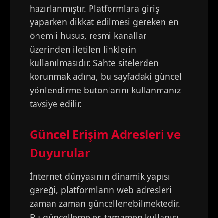
hazırlanmıştır. Platformlara giriş
yaparken dikkat edilmesi gereken en
önemli husus, resmi kanallar
üzerinden iletilen linklerin
kullanılmasıdır. Sahte sitelerden
korunmak adına, bu sayfadaki güncel
yönlendirme butonlarını kullanmanız
tavsiye edilir.
Güncel Erişim Adresleri ve
Duyurular
İnternet dünyasının dinamik yapısı
gereği, platformların web adresleri
zaman zaman güncellenebilmektedir.
Bu güncellemeler, tamamen kullanıcı