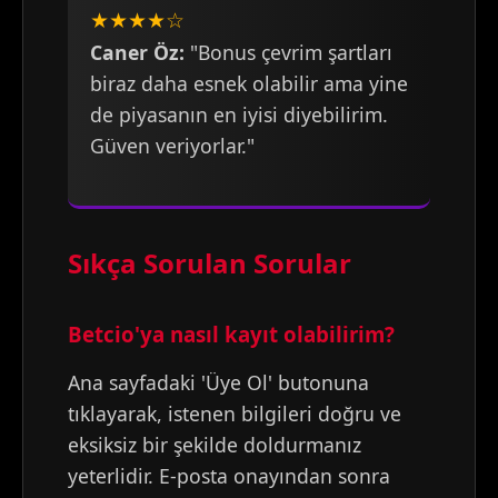
★★★★☆
Caner Öz:
"Bonus çevrim şartları
biraz daha esnek olabilir ama yine
de piyasanın en iyisi diyebilirim.
Güven veriyorlar."
Sıkça Sorulan Sorular
Betcio'ya nasıl kayıt olabilirim?
Ana sayfadaki 'Üye Ol' butonuna
tıklayarak, istenen bilgileri doğru ve
eksiksiz bir şekilde doldurmanız
yeterlidir. E-posta onayından sonra