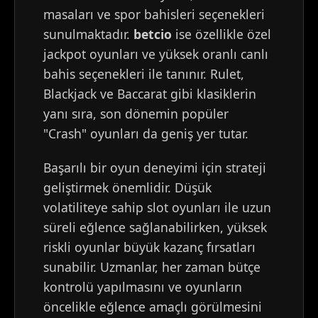
masaları ve spor bahisleri seçenekleri
sunulmaktadır.
betcio
ise özellikle özel
jackpot oyunları ve yüksek oranlı canlı
bahis seçenekleri ile tanınır. Rulet,
Blackjack ve Baccarat gibi klasiklerin
yanı sıra, son dönemin popüler
"Crash" oyunları da geniş yer tutar.
Başarılı bir oyun deneyimi için strateji
geliştirmek önemlidir. Düşük
volatiliteye sahip slot oyunları ile uzun
süreli eğlence sağlanabilirken, yüksek
riskli oyunlar büyük kazanç fırsatları
sunabilir. Uzmanlar, her zaman bütçe
kontrolü yapılmasını ve oyunların
öncelikle eğlence amaçlı görülmesini