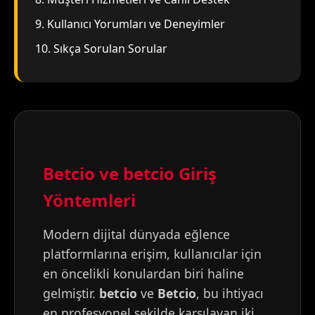
9. Kullanıcı Yorumları ve Deneyimler
10. Sıkça Sorulan Sorular
Betcio ve betcio Giriş
Yöntemleri
Modern dijital dünyada eğlence
platformlarına erişim, kullanıcılar için
en öncelikli konulardan biri haline
gelmiştir.
betcio
ve
Betcio
, bu ihtiyacı
en profesyonel şekilde karşılayan iki