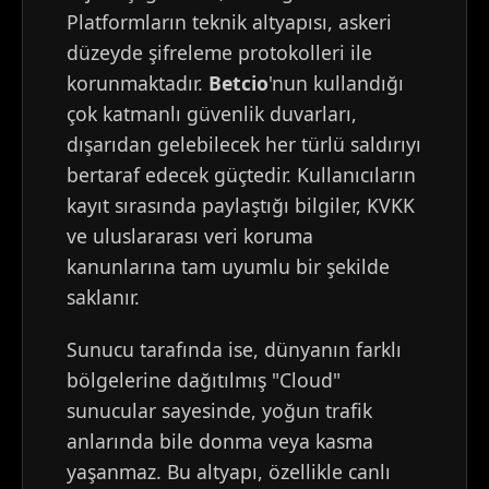
Platformların teknik altyapısı, askeri
düzeyde şifreleme protokolleri ile
korunmaktadır.
Betcio
'nun kullandığı
çok katmanlı güvenlik duvarları,
dışarıdan gelebilecek her türlü saldırıyı
bertaraf edecek güçtedir. Kullanıcıların
kayıt sırasında paylaştığı bilgiler, KVKK
ve uluslararası veri koruma
kanunlarına tam uyumlu bir şekilde
saklanır.
Sunucu tarafında ise, dünyanın farklı
bölgelerine dağıtılmış "Cloud"
sunucular sayesinde, yoğun trafik
anlarında bile donma veya kasma
yaşanmaz. Bu altyapı, özellikle canlı