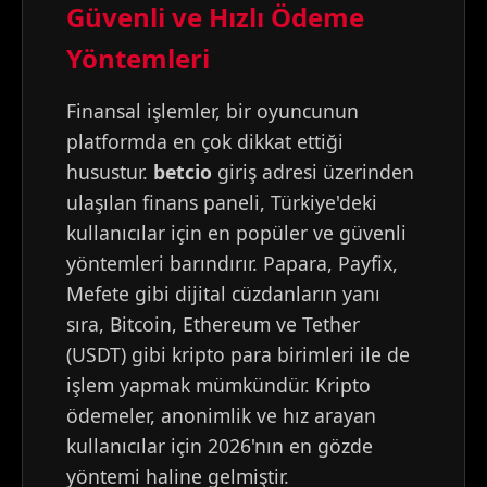
Güvenli ve Hızlı Ödeme
Yöntemleri
Finansal işlemler, bir oyuncunun
platformda en çok dikkat ettiği
husustur.
betcio
giriş adresi üzerinden
ulaşılan finans paneli, Türkiye'deki
kullanıcılar için en popüler ve güvenli
yöntemleri barındırır. Papara, Payfix,
Mefete gibi dijital cüzdanların yanı
sıra, Bitcoin, Ethereum ve Tether
(USDT) gibi kripto para birimleri ile de
işlem yapmak mümkündür. Kripto
ödemeler, anonimlik ve hız arayan
kullanıcılar için 2026'nın en gözde
yöntemi haline gelmiştir.