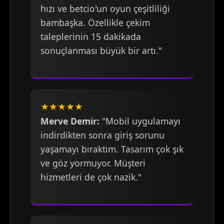
hızı ve betcio'un oyun çeşitliliği
bambaşka. Özellikle çekim
taleplerinin 15 dakikada
sonuçlanması büyük bir artı."
★★★★★
Merve Demir:
"Mobil uygulamayı
indirdikten sonra giriş sorunu
yaşamayı bıraktım. Tasarım çok şık
ve göz yormuyor. Müşteri
hizmetleri de çok nazik."