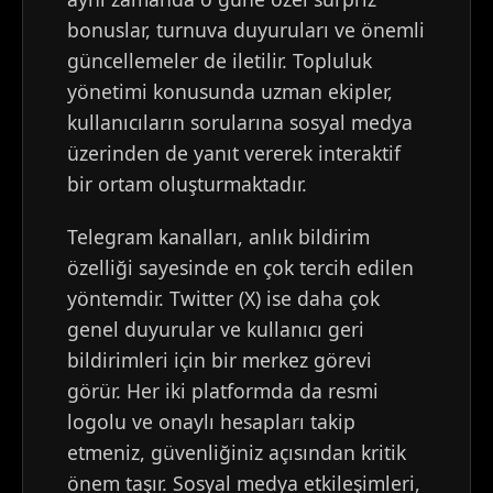
bonuslar, turnuva duyuruları ve önemli
güncellemeler de iletilir. Topluluk
yönetimi konusunda uzman ekipler,
kullanıcıların sorularına sosyal medya
üzerinden de yanıt vererek interaktif
bir ortam oluşturmaktadır.
Telegram kanalları, anlık bildirim
özelliği sayesinde en çok tercih edilen
yöntemdir. Twitter (X) ise daha çok
genel duyurular ve kullanıcı geri
bildirimleri için bir merkez görevi
görür. Her iki platformda da resmi
logolu ve onaylı hesapları takip
etmeniz, güvenliğiniz açısından kritik
önem taşır. Sosyal medya etkileşimleri,