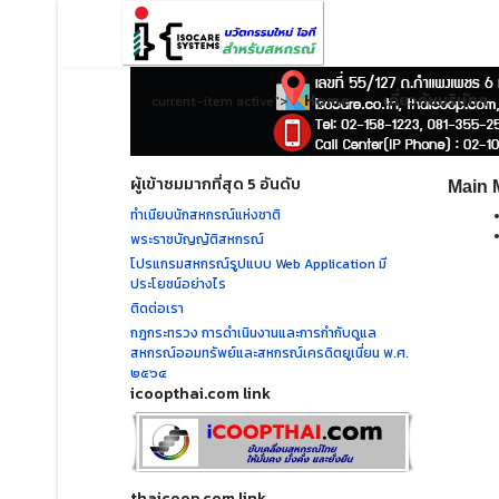
Home
เกี่ยวกับบริษัทฯ
current-item active">
ผู้เข้าชมมากที่สุด 5 อันดับ
Main 
ทำเนียบนักสหกรณ์แห่งชาติ
พระราชบัญญัติสหกรณ์
โปรแกรมสหกรณ์รูปแบบ Web Application มี
ประโยชน์อย่างไร
ติดต่อเรา
กฎกระทรวง การดำเนินงานและการกำกับดูแล
สหกรณ์ออมทรัพย์และสหกรณ์เครดิตยูเนี่ยน พ.ศ.
๒๕๖๔
icoopthai.com link
thaicoop.com link