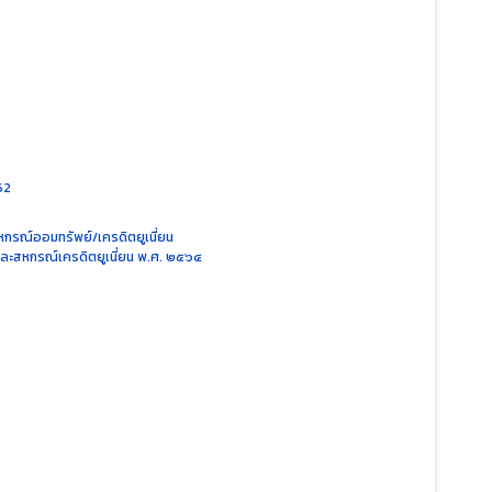
62
หกรณ์ออมทรัพย์/เครดิตยูเนี่ยน
ะสหกรณ์เครดิตยูเนี่ยน พ.ศ. ๒๕๖๔