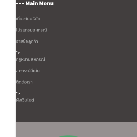
--- Main Menu
เกี่ยวกับบริษัท
โปรแกรมสหกรณ์
รายชื่อลูกค้า
">
กฏหมายสหกรณ์
สหกรณ์ดีเด่น
ติดต่อเรา
">
ผังเว็บไซต์