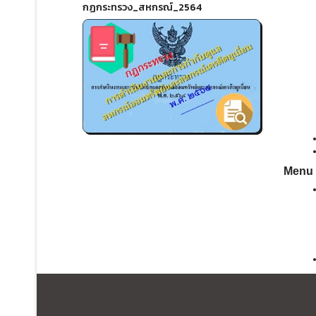
กฏกระทรวง_สหกรณ์_2564
Menu 