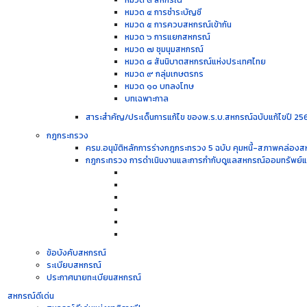
หมวด ๓ สหกรณ์
หมวด ๔ การชำระบัญชี
หมวด ๕ การควบสหกรณ์เข้ากัน
หมวด ๖ การแยกสหกรณ์
หมวด ๗ ชุมนุมสหกรณ์
หมวด ๘ สันนิบาตสหกรณ์แห่งประเทศไทย
หมวด ๙ กลุ่มเกษตรกร
หมวด ๑๐ บทลงโทษ
บทเฉพาะกาล
สาระสำคัญ/ประเด็นการแก้ไข ของพ.ร.บ.สหกรณ์ฉบับแก้ไขปี 25
กฎกระทรวง
ครม.อนุมัติหลักการร่างกฎกระทรวง 5 ฉบับ คุมหนี้-สภาพคล่องส
กฎกระทรวง การดำเนินงานและการกำกับดูแลสหกรณ์ออมทรัพย์แล
ข้อบังคับสหกรณ์
ระเบียบสหกรณ์
ประกาศนายทะเบียนสหกรณ์
สหกรณ์ดีเด่น